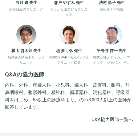
白月 遼 先生
森戸 やすみ 先生
法村 尚子 先生
患者目線のクリニック
どうかん山こどもクリニ
高松赤十字病院
ック
横山 啓太郎 先生
堤 多可弘 先生
平野井 啓一 先生
慈恵医大晴海トリトンク
VISION PARTNERメンタル
株式会社メディカル・マ
リニック
クリニック四谷
ジック・ジャパン、平野
井労働衛生コンサルタン
Q&Aの協力医師
ト事務所
内科、外科、産婦人科、小児科、婦人科、皮膚科、眼科、耳
鼻咽喉科、整形外科、精神科、循環器科、消化器科、呼吸器
科をはじめ、55以上の診療科より、のべ8,000人以上の医師が
回答しています。
Q&A協力医師一覧へ