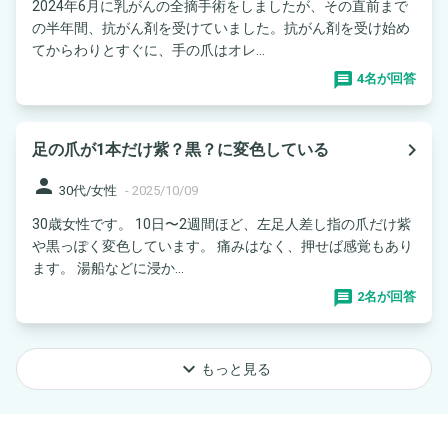
2024年6月に乳がんの全摘手術をしましたが、その直前まで
の半年間、抗がん剤を受けていました。抗がん剤を受け始め
てからわりとすぐに、手の爪はオレ...
4名が回答
navigate_next
足の爪が1本だけ紫？黒？に変色している
person
30代/女性
-
2025/10/09
30歳女性です。 10日〜2週間ほど、左足人差し指の爪だけ紫
や黒っぽく変色しています。 痛みはなく、押せば感覚もあり
ます。 湯船などに浸か...
2名が回答
keyboard_arrow_down
もっと見る