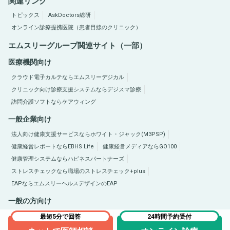
関連リンク
トピックス
AskDoctors総研
オンライン診療提携医院（患者目線のクリニック）
エムスリーグループ関連サイト（一部）
医療機関向け
クラウド電子カルテならエムスリーデジカル
クリニック向け診療支援システムならデジスマ診療
訪問介護ソフトならケアウィング
一般企業向け
法人向け健康支援サービスならホワイト・ジャック(M3PSP)
健康経営レポートならEBHS Life
健康経営メディアならGO100
健康管理システムならハピネスパートナーズ
ストレスチェックなら職場のストレスチェック+plus
EAPならエムスリーヘルスデザインのEAP
一般の方向け
医療総合サイトQLife（キューライフ）
肥満症総合サイトならひまんラボ
最短5分で回答
24時間予約受付