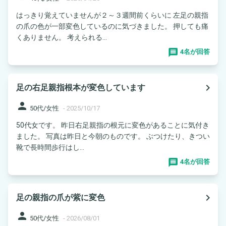
はっきり覚えていませんが２～３週間前くらいに 左足の親指
の爪の色が一部変色しているのに気づきました。 押しても痛
くありません。 考えられる...
4名が回答
navigate_next
足の右足親指根本が変色しています
person
50代/女性
-
2025/10/17
50代女です。 昨日右足親指の根元に変色があることに気付き
ました。 写真は昨日と今朝のものです。 ぶつけたり、きつい
靴で長時間歩行はし...
4名が回答
navigate_next
足の親指の爪が紫に変色
person
50代/女性
-
2026/08/01