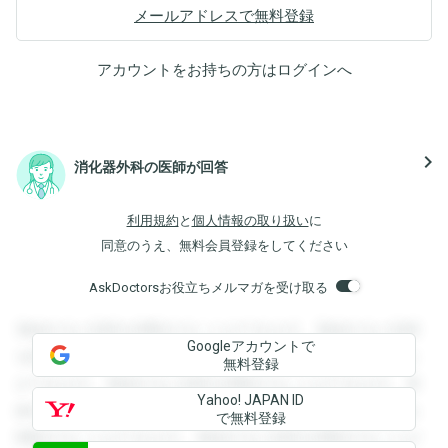
メールアドレスで無料登録
アカウントをお持ちの方は
ログイン
へ
navigate_next
消化器外科の医師が回答
利用規約
と
個人情報の取り扱い
に
同意のうえ、無料会員登録をしてください
AskDoctorsお役立ちメルマガを受け取る
登録すると回答を閲覧することができます。登録すると回答
Googleアカウントで
を閲覧することができます。登録すると回答を閲覧すること
無料登録
ができます。登録すると回答を閲覧することができます。登
Yahoo! JAPAN ID
録すると回答を閲覧することができます。登録すると回答を
で無料登録
閲覧することができます。登録すると回答を閲覧することが