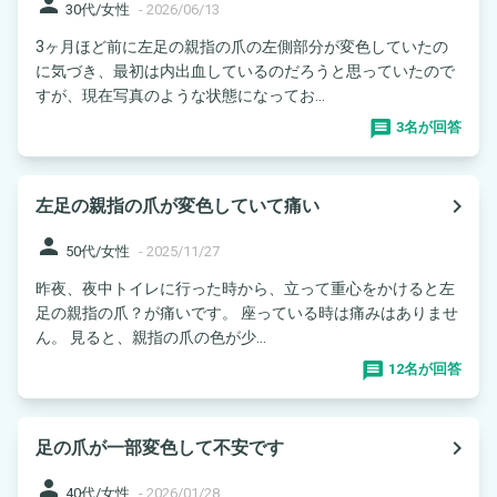
person
30代/女性
-
2026/06/13
3ヶ月ほど前に左足の親指の爪の左側部分が変色していたの
に気づき、最初は内出血しているのだろうと思っていたので
すが、現在写真のような状態になってお...
3名が回答
navigate_next
左足の親指の爪が変色していて痛い
person
50代/女性
-
2025/11/27
昨夜、夜中トイレに行った時から、立って重心をかけると左
足の親指の爪？が痛いです。 座っている時は痛みはありませ
ん。 見ると、親指の爪の色が少...
12名が回答
navigate_next
足の爪が一部変色して不安です
person
40代/女性
-
2026/01/28