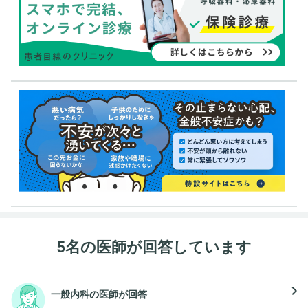
5名の医師が回答しています
navigate_next
一般内科の医師が回答