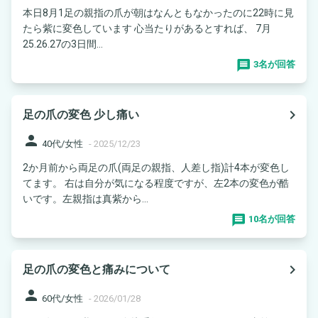
本日8月1足の親指の爪が朝はなんともなかったのに22時に見
たら紫に変色しています 心当たりがあるとすれば、 7月
25.26.27の3日間...
3名が回答
navigate_next
足の爪の変色 少し痛い
person
40代/女性
-
2025/12/23
2か月前から両足の爪(両足の親指、人差し指)計4本が変色し
てます。 右は自分が気になる程度ですが、左2本の変色が酷
いです。左親指は真紫から...
10名が回答
navigate_next
足の爪の変色と痛みについて
person
60代/女性
-
2026/01/28