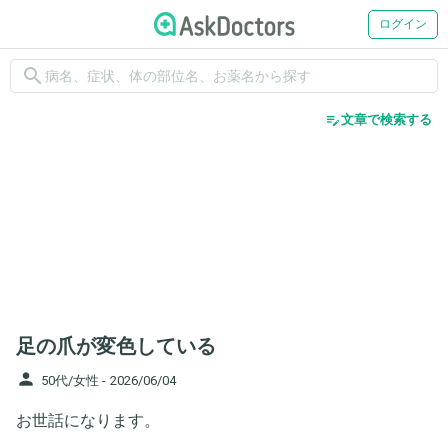
ログイン
search
edit_note
文章で検索する
足の爪が変色している
person
50代/女性 -
2026/06/04
お世話になります。