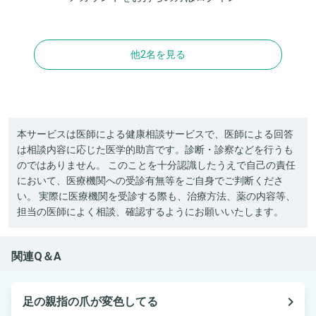
他2名を見る
本サービスは医師による健康相談サービスで、医師による回答
は相談内容に応じた医学的助言です。診断・診察などを行うも
のではありません。 このことを十分認識したうえで自己の責任
において、医療機関への受診有無等をご自身でご判断くださ
い。 実際に医療機関を受診する際も、治療方法、薬の内容等、
担当の医師によく相談、確認するようにお願いいたします。
関連Q＆A
navigate_next
足の親指の爪が変色してる