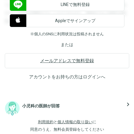
LINEで無料登録
できます。登録すると回答を閲覧することができます。登録
すると回答を閲覧することができます。登録すると回答を閲
Appleでサインアップ
覧することができます。
※個人のSNSに利用状況は投稿されません
または
メールアドレスで無料登録
アカウントをお持ちの方は
ログイン
へ
navigate_next
小児科の医師が回答
利用規約
と
個人情報の取り扱い
に
同意のうえ、無料会員登録をしてください