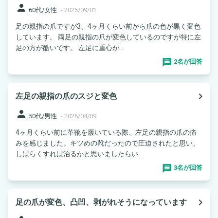
person
60代/女性
-
2025/09/01
足の親指の爪ですが3、4ヶ月くらい前から爪の色が黒く変色
しています。 両足の親指の爪が変色しているのですが特に左
足の方が酷いです。 左足に重心が...
2名が回答
navigate_next
左足の親指の爪のスジと変色
person
50代/男性
-
2026/04/09
4ヶ月くらい前に革靴を履いている際、左足の親指の爪の痛
みを感じました。キツめの靴だったので圧迫されたと思い、
しばらくすれば治るかと思いましたらい...
3名が回答
navigate_next
足の爪が変色、凸凹、剥がれそうになっています