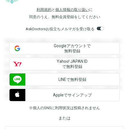
利用規約
と
個人情報の取り扱い
に
同意のうえ、無料会員登録をしてください
AskDoctorsお役立ちメルマガを受け取る
登録すると回答を閲覧することができます。登録すると回答
Googleアカウントで
を閲覧することができます。登録すると回答を閲覧すること
無料登録
ができます。登録すると回答を閲覧することができます。登
Yahoo! JAPAN ID
録すると回答を閲覧することができます。登録すると回答を
で無料登録
閲覧することができます。登録すると回答を閲覧することが
LINEで無料登録
できます。登録すると回答を閲覧することができます。登録
すると回答を閲覧することができます。登録すると回答を閲
Appleでサインアップ
覧することができます。
※個人のSNSに利用状況は投稿されません
または