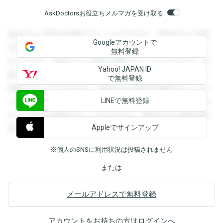
AskDoctorsお役立ちメルマガを受け取る
登録すると回答を閲覧することができます。登録すると回答
Googleアカウントで
を閲覧することができます。登録すると回答を閲覧すること
無料登録
ができます。登録すると回答を閲覧することができます。登
Yahoo! JAPAN ID
録すると回答を閲覧することができます。登録すると回答を
で無料登録
閲覧することができます。登録すると回答を閲覧することが
LINEで無料登録
できます。登録すると回答を閲覧することができます。登録
すると回答を閲覧することができます。登録すると回答を閲
Appleでサインアップ
覧することができます。
※個人のSNSに利用状況は投稿されません
または
メールアドレスで無料登録
アカウントをお持ちの方は
ログイン
へ