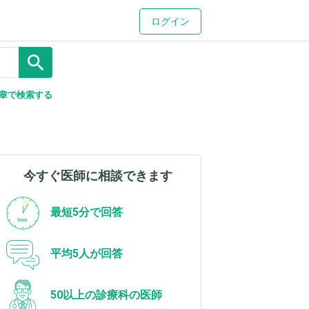
ログイン
search
章で検索する
今すぐ医師に相談できます
最短5分で回答
平均5人が回答
50以上の診療科の医師