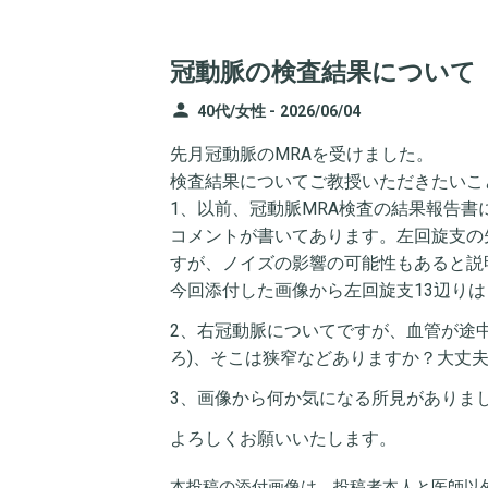
冠動脈の検査結果について
person
40代/女性 -
2026/06/04
先月冠動脈のMRAを受けました。
検査結果についてご教授いただきたいこ
1、以前、冠動脈MRA検査の結果報告書
コメントが書いてあります。左回旋支の
すが、ノイズの影響の可能性もあると説
今回添付した画像から左回旋支13辺り
2、右冠動脈についてですが、血管が途
ろ)、そこは狭窄などありますか？大丈
3、画像から何か気になる所見がありま
よろしくお願いいたします。
本投稿の添付画像は、投稿者本人と医師以