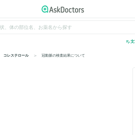
edit_note
文
コレステロール
冠動脈の検査結果について