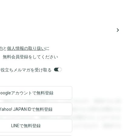
navigate_next
約
と
個人情報の取り扱い
に
、無料会員登録をしてください
orsお役立ちメルマガを受け取る
Googleアカウントで
無料登録
。登録すると回答を閲覧することができます。登録すると回
回答を閲覧することができます。登録すると回答を閲覧する
Yahoo! JAPAN ID
で無料登録
ることができます。登録すると回答を閲覧することができま
ます。登録すると回答を閲覧することができます。登録する
LINEで無料登録