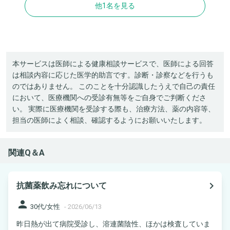
他1名を見る
本サービスは医師による健康相談サービスで、医師による回答
は相談内容に応じた医学的助言です。診断・診察などを行うも
のではありません。 このことを十分認識したうえで自己の責任
において、医療機関への受診有無等をご自身でご判断くださ
い。 実際に医療機関を受診する際も、治療方法、薬の内容等、
担当の医師によく相談、確認するようにお願いいたします。
関連Q＆A
navigate_next
抗菌薬飲み忘れについて
person
30代/女性
-
2026/06/13
昨日熱が出て病院受診し、溶連菌陰性、ほかは検査していま