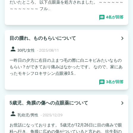
だいたところ、 以下点眼薬を処方されました。 ～～～～～～
～～～～～～～ フル...
4名が回答
navigate_next
目の腫れ、ものもらいについて
person
30代/女性
-
2025/08/11
一昨日の夕方に右目の上まつ毛の際に白ニキビみたいなもの
もらい？ができており痛みはなかったです。 なので、家にあ
ったモキシフロキサシン点眼液0.5...
3名が回答
navigate_next
5歳児、角膜の傷への点眼薬について
person
乳幼児/男性
-
2025/12/29
お世話になっております。 5歳児が12月26日に目の痛みで眼
科へ行き、角膜に広めの傷がついていると言われ、抗生剤の