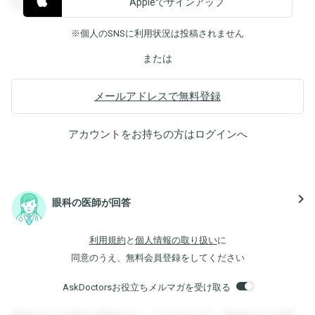
Appleでサインアップ
覧することができます。
※個人のSNSに利用状況は投稿されません
または
メールアドレスで無料登録
アカウントをお持ちの方は
ログイン
へ
navigate_next
眼科の医師が回答
利用規約
と
個人情報の取り扱い
に
同意のうえ、無料会員登録をしてください
AskDoctorsお役立ちメルマガを受け取る