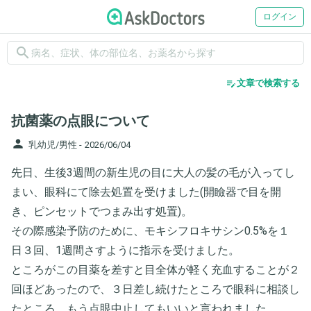
ログイン
search
edit_note
文章で検索する
抗菌薬の点眼について
person
乳幼児/男性 -
2026/06/04
先日、生後3週間の新生児の目に大人の髪の毛が入ってし
まい、眼科にて除去処置を受けました(開瞼器で目を開
き、ピンセットでつまみ出す処置)。
その際感染予防のために、モキシフロキサシン0.5%を１
日３回、1週間さすように指示を受けました。
ところがこの目薬を差すと目全体が軽く充血することが２
回ほどあったので、３日差し続けたところで眼科に相談し
たところ、もう点眼中止してもいいと言われました。