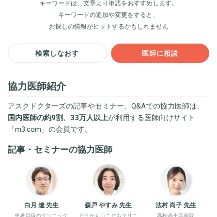
キーワードは、文章より単語をおすすめします。
キーワードの追加や変更をすると、
お探しの情報がヒットするかもしれません
検索しなおす
医師に相談
協力医師紹介
アスクドクターズの記事やセミナー、Q&Aでの協力医師は、
国内医師の約9割、33万人以上
が利用する医師向けサイト
「
m3.com
」の会員です。
記事・セミナーの協力医師
白月 遼 先生
森戸 やすみ 先生
法村 尚子 先生
患者目線のクリニック
どうかん山こどもクリニ
高松赤十字病院