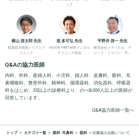
ック
横山 啓太郎 先生
堤 多可弘 先生
平野井 啓一 先生
慈恵医大晴海トリトンク
VISION PARTNERメンタル
株式会社メディカル・マ
リニック
クリニック四谷
ジック・ジャパン、平野
井労働衛生コンサルタン
Q&Aの協力医師
ト事務所
内科、外科、産婦人科、小児科、婦人科、皮膚科、眼科、耳
鼻咽喉科、整形外科、精神科、循環器科、消化器科、呼吸器
科をはじめ、55以上の診療科より、のべ8,000人以上の医師が
回答しています。
Q&A協力医師一覧へ
トップ
カテゴリ一覧
眼科･耳鼻科
眼科
抗菌薬の点眼について