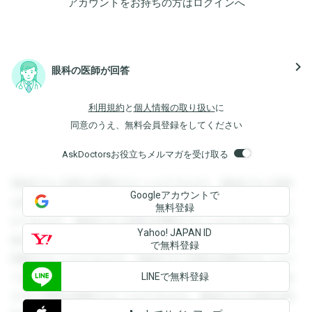
アカウントをお持ちの方は
ログイン
へ
navigate_next
眼科の医師が回答
利用規約
と
個人情報の取り扱い
に
同意のうえ、無料会員登録をしてください
AskDoctorsお役立ちメルマガを受け取る
登録すると回答を閲覧することができます。登録すると回答
Googleアカウントで
を閲覧することができます。登録すると回答を閲覧すること
無料登録
ができます。登録すると回答を閲覧することができます。登
Yahoo! JAPAN ID
録すると回答を閲覧することができます。登録すると回答を
で無料登録
閲覧することができます。登録すると回答を閲覧することが
LINEで無料登録
できます。登録すると回答を閲覧することができます。登録
すると回答を閲覧することができます。登録すると回答を閲