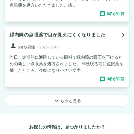
点眼薬を処方いただきました。痛...
3名が回答
navigate_next
緑内障の点眼薬で目が見えにくくなりました
person
60代/男性
-
2026/06/07
昨日、定期的に通院している眼科で緑内障の眼圧を下げるた
めの新しい点眼薬を処方されました。 昨晩寝る前に点眼薬を
挿したところ、今朝になり小さい文字...
3名が回答
keyboard_arrow_down
もっと見る
お探しの情報は、見つかりましたか？