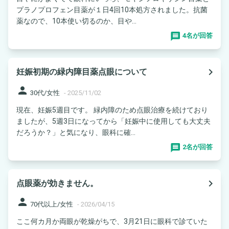
プラノプロフェン目薬が１日4回10本処方されました。抗菌
薬なので、10本使い切るのか、目や...
4名が回答
navigate_next
妊娠初期の緑内障目薬点眼について
person
30代/女性
-
2025/11/02
現在、妊娠5週目です。 緑内障のため点眼治療を続けており
ましたが、5週3日になってから「妊娠中に使用しても大丈夫
だろうか？」と気になり、眼科に確...
2名が回答
navigate_next
点眼薬が効きません。
person
70代以上/女性
-
2026/04/15
ここ何カ月か両眼が乾燥がちで、3月21日に眼科で診ていた