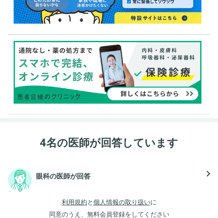
4名の医師が回答しています
navigate_next
眼科の医師が回答
利用規約
と
個人情報の取り扱い
に
同意のうえ、無料会員登録をしてください