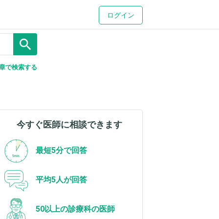
ログイン
search
章で検索する
今すぐ医師に相談できます
最短5分で回答
平均5人が回答
50以上の診療科の医師