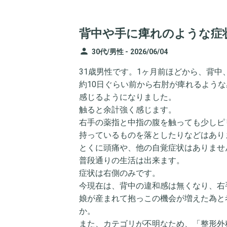
背中や手に痺れのような症
person
30代/男性 -
2026/06/04
31歳男性です。1ヶ月前ほどから、背
約10日ぐらい前から右肘が痺れるよう
感じるようになりました。
触ると余計強く感じます。
右手の薬指と中指の腹を触っても少しピ
持っているものを落としたりなどはあり
とくに頭痛や、他の自覚症状はありませ
普段通りの生活は出来ます。
症状は右側のみです。
今現在は、背中の違和感は無くなり、右
娘が産まれて抱っこの機会が増えた為と
か。
また、カテゴリが不明なため、「整形外