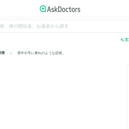
edit_note
文
靭帯
背中や手に痺れのような症状。