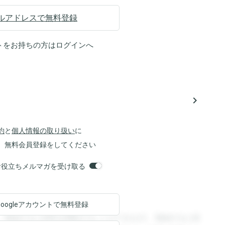
ルアドレスで無料登録
トをお持ちの方は
ログイン
へ
navigate_next
約
と
個人情報の取り扱い
に
、無料会員登録をしてください
orsお役立ちメルマガを受け取る
Googleアカウントで
無料登録
。登録すると回答を閲覧することができます。登録すると回