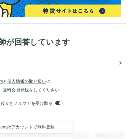
医師が回答しています
navigate_next
約
と
個人情報の取り扱い
に
、無料会員登録をしてください
orsお役立ちメルマガを受け取る
Googleアカウントで
無料登録
。登録すると回答を閲覧することができます。登録すると回