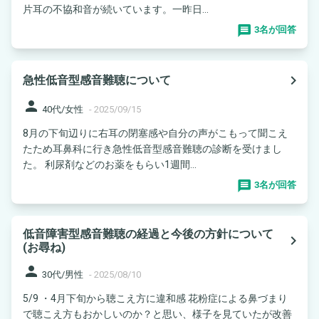
片耳の不協和音が続いています。一昨日...
3名が回答
navigate_next
急性低音型感音難聴について
person
40代/女性
-
2025/09/15
8月の下旬辺りに右耳の閉塞感や自分の声がこもって聞こえ
たため耳鼻科に行き急性低音型感音難聴の診断を受けまし
た。 利尿剤などのお薬をもらい1週間...
3名が回答
低音障害型感音難聴の経過と今後の方針について
navigate_next
(お尋ね)
person
30代/男性
-
2025/08/10
5/9 ・4月下旬から聴こえ方に違和感 花粉症による鼻づまり
で聴こえ方もおかしいのか？と思い、様子を見ていたが改善