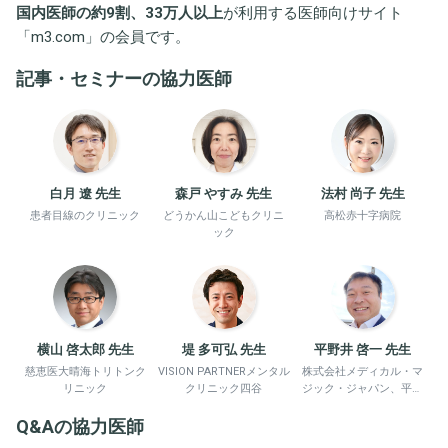
国内医師の約9割、33万人以上
が利用する医師向けサイト
「
m3.com
」の会員です。
記事・セミナーの協力医師
白月 遼 先生
森戸 やすみ 先生
法村 尚子 先生
患者目線のクリニック
どうかん山こどもクリニ
高松赤十字病院
ック
横山 啓太郎 先生
堤 多可弘 先生
平野井 啓一 先生
慈恵医大晴海トリトンク
VISION PARTNERメンタル
株式会社メディカル・マ
リニック
クリニック四谷
ジック・ジャパン、平野
井労働衛生コンサルタン
Q&Aの協力医師
ト事務所