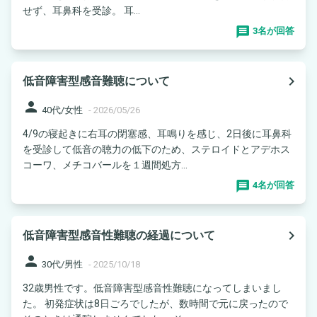
せず、耳鼻科を受診。 耳...
3名が回答
navigate_next
低音障害型感音難聴について
person
40代/女性
-
2026/05/26
4/9の寝起きに右耳の閉塞感、耳鳴りを感じ、2日後に耳鼻科
を受診して低音の聴力の低下のため、ステロイドとアデホス
コーワ、メチコバールを１週間処方...
4名が回答
navigate_next
低音障害型感音性難聴の経過について
person
30代/男性
-
2025/10/18
32歳男性です。低音障害型感音性難聴になってしまいまし
た。 初発症状は8日ごろでしたが、数時間で元に戻ったので