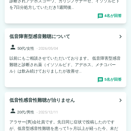
診断されアデホスコーワ、カリジノゲナーゼ、イソソルビド
を7日分処方していただき1週間後...
4名が回答
navigate_next
低音障害型感音難聴について
person
50代/女性
-
2026/05/04
以前にもご相談させていただいております。 低音障害型感音
難聴と診断され薬（イソソルビド、アデホス、メチコバー
ル）は飲み続けておりましたが改善せ...
5名が回答
navigate_next
低音性感音性難聴が治りません
person
20代/男性
-
2025/12/11
アラサー(男)会社員です。先日同じ症状で投稿したのです
が、低音型感音性難聴を患って1ヶ月以上が経った今、未だ