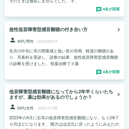
そのときは通院しませんでした。 そ...
4名が回答
navigate_next
急性低音障害型感音難聴の付き合い方
person
40代/男性
-
2026/06/29
先月の中旬に耳の閉塞感と低い音の耳鳴、軽度の難聴があ
り、耳鼻科を受診し、診察の結果、急性低音障害型感音難聴
の診断を受けました。 投薬治療で３週...
4名が回答
低音障害型感音難聴になってから2年半くらいたち
navigate_next
ますが、薬は効果があるのでしょうか？
person
50代/女性
-
2025/11/28
2023年の4月に右耳の低音障害型感音難聴になり、もう2年7
カ月ほどになります。 聴力はほぼ元に戻ったようにみえたの