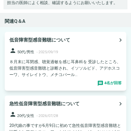
担当の医師によく相談、確認するようにお願いいたします。
関連Q＆A
navigate_next
低音障害型感音難聴について
person
50代/男性
-
2025/09/19
８月末に耳閉感、聴覚過敏を感じ耳鼻科を 受診したところ、
低音障害型感音難聴と診断され、イソソルビド、アデホスコ
ーワ、サイレイトウ、メチコバール...
4名が回答
navigate_next
急性低音障害型感音難聴について
person
20代/女性
-
2026/07/28
20代娘の事ですが6月9日に初めて急性低音障害型感音難聴と