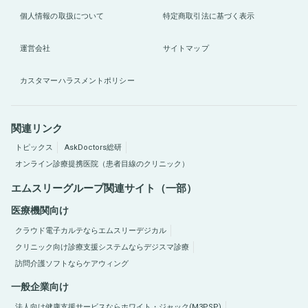
個人情報の取扱について
特定商取引法に基づく表示
運営会社
サイトマップ
カスタマーハラスメントポリシー
関連リンク
トピックス
AskDoctors総研
オンライン診療提携医院（患者目線のクリニック）
エムスリーグループ関連サイト（一部）
医療機関向け
クラウド電子カルテならエムスリーデジカル
クリニック向け診療支援システムならデジスマ診療
訪問介護ソフトならケアウィング
一般企業向け
法人向け健康支援サービスならホワイト・ジャック(M3PSP)