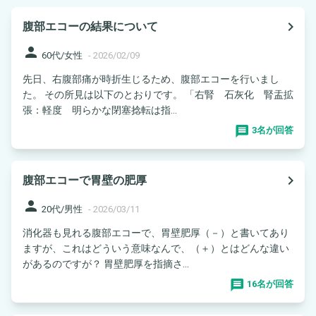
navigate_next
腹部エコーの結果について
person
60代/女性
-
2026/02/09
先日、右腹部痛が時折生じるため、腹部エコーを行いまし
た。 その所見は以下のとおりです。 「右腎 石灰化 腎盂拡
張：軽度 明らかな閉塞捻転は指...
3名が回答
navigate_next
腹部エコーで胃壁の肥厚
person
20代/男性
-
2026/03/11
消化器も見れる腹部エコーで、胃壁肥厚（－）と書いてあり
ますが、これはどういう意味なんで、（＋）とはどんな違い
があるのですが？ 胃壁肥厚を指摘さ...
16名が回答