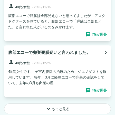
person
40代/女性
-
2025/11/15
腹部エコーで膵臓は全部見えないと思ってましたが、アスク
ドクターズを見ていると、腹部エコーで「膵臓は全部見え
た」と言われた人がいるのをみかけます。...
7名が回答
navigate_next
腹部エコーで卵巣嚢腫疑いと言われました。
person
40代/女性
-
2025/12/25
45歳女性です。 子宮内膜症の治療のため、ジエノゲストを服
用しています。 毎年、3月に経膣エコーで卵巣の確認をして
いて、去年の3月も卵巣の腫...
3名が回答
keyboard_arrow_down
もっと見る