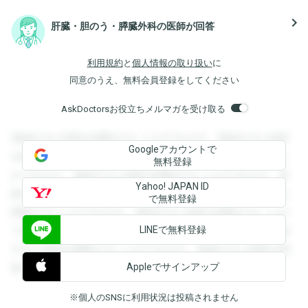
navigate_next
肝臓・胆のう・膵臓外科の医師が回答
利用規約
と
個人情報の取り扱い
に
同意のうえ、無料会員登録をしてください
AskDoctorsお役立ちメルマガを受け取る
登録すると回答を閲覧することができます。登録すると回答
Googleアカウントで
を閲覧することができます。登録すると回答を閲覧すること
無料登録
ができます。登録すると回答を閲覧することができます。登
Yahoo! JAPAN ID
録すると回答を閲覧することができます。登録すると回答を
で無料登録
閲覧することができます。登録すると回答を閲覧することが
LINEで無料登録
できます。登録すると回答を閲覧することができます。登録
すると回答を閲覧することができます。登録すると回答を閲
Appleでサインアップ
覧することができます。
※個人のSNSに利用状況は投稿されません