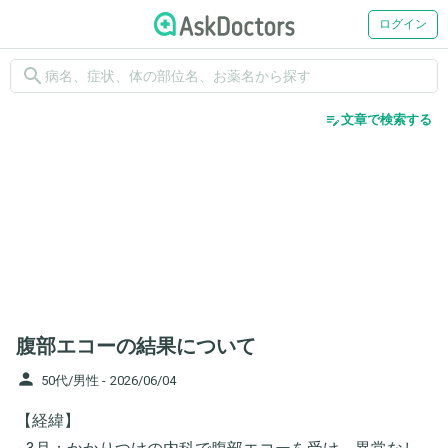
ログイン
search
edit_note
文章で検索する
腹部エコーの結果について
person
50代/男性 -
2026/06/04
【経緯】