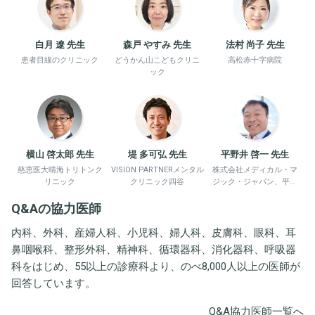
白月 遼 先生
森戸 やすみ 先生
法村 尚子 先生
患者目線のクリニック
どうかん山こどもクリニ
高松赤十字病院
ック
横山 啓太郎 先生
堤 多可弘 先生
平野井 啓一 先生
慈恵医大晴海トリトンク
VISION PARTNERメンタル
株式会社メディカル・マ
リニック
クリニック四谷
ジック・ジャパン、平野
井労働衛生コンサルタン
Q&Aの協力医師
ト事務所
内科、外科、産婦人科、小児科、婦人科、皮膚科、眼科、耳
鼻咽喉科、整形外科、精神科、循環器科、消化器科、呼吸器
科をはじめ、55以上の診療科より、のべ8,000人以上の医師が
回答しています。
Q&A協力医師一覧へ