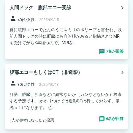
navigate_next
人間ドック 腹部エコー受診
person
40代/女性
-
2025/09/15
夏に腹部エコーでたんのうに４ミリのポリープと言われ、以
前人間ドックの時に肝臓にも血管腫があると指摘されてMRI
を受けてから3年経つので、MRIを...
7名が回答
navigate_next
腹部エコーもしくはCT（非造影）
person
30代/男性
-
2025/10/13
肝臓、膵臓、胆管などに異常ないか（ガンなどないか）検査
する予定です。 かかりつけでは造影CTは行っておらず、単
純ｃｔになります。 色...
6名が回答
1人が参考になったと投票