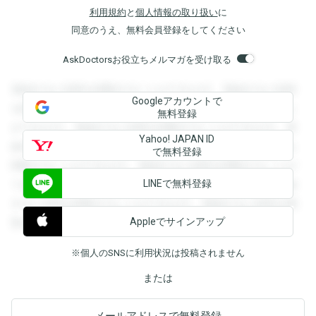
利用規約
と
個人情報の取り扱い
に
同意のうえ、無料会員登録をしてください
AskDoctorsお役立ちメルマガを受け取る
登録すると回答を閲覧することができます。登録すると回答
Googleアカウントで
を閲覧することができます。登録すると回答を閲覧すること
無料登録
ができます。登録すると回答を閲覧することができます。登
Yahoo! JAPAN ID
録すると回答を閲覧することができます。登録すると回答を
で無料登録
閲覧することができます。登録すると回答を閲覧することが
LINEで無料登録
できます。登録すると回答を閲覧することができます。登録
すると回答を閲覧することができます。登録すると回答を閲
Appleでサインアップ
覧することができます。
※個人のSNSに利用状況は投稿されません
または
メールアドレスで無料登録