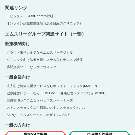
関連リンク
トピックス
AskDoctors総研
オンライン診療提携医院（患者目線のクリニック）
エムスリーグループ関連サイト（一部）
医療機関向け
クラウド電子カルテならエムスリーデジカル
クリニック向け診療支援システムならデジスマ診療
訪問介護ソフトならケアウィング
一般企業向け
法人向け健康支援サービスならホワイト・ジャック(M3PSP)
健康経営レポートならEBHS Life
健康経営メディアならGO100
健康管理システムならハピネスパートナーズ
ストレスチェックなら職場のストレスチェック+plus
EAPならエムスリーヘルスデザインのEAP
一般の方向け
医療総合サイトQLife（キューライフ）
肥満症総合サイトならひまんラボ
最短5分で回答
24時間予約受付