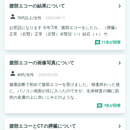
navigate_next
腹部エコーの結果について
person
70代以上/女性
-
2025/08/11
お世話になります 今年7/8、腹部エコーをしたら、 （脾臓）
正常 （右腎）正常 （左腎）水腎症（−）結石（＋） サ...
11名が回答
navigate_next
腹部エコーの画像写真について
person
40代/女性
-
2026/02/09
健康診断で初めて腹部エコーを受けました。 検査終わった後
に、パソコン画面が目に入ったのですが、生体検査の欄に肌
色の皮膚の上に赤いニキビのような...
7名が回答
navigate_next
腹部エコーとCTの膵臓について