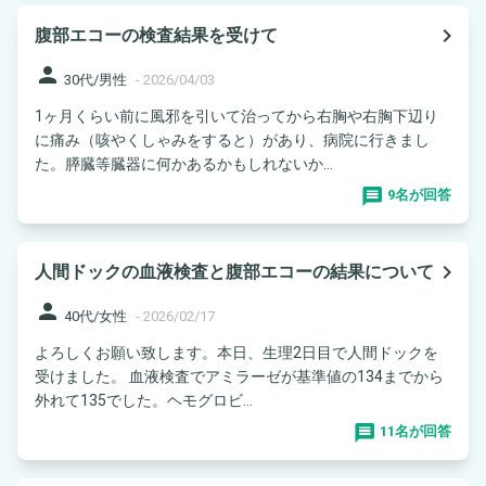
navigate_next
腹部エコーの検査結果を受けて
person
30代/男性
-
2026/04/03
1ヶ月くらい前に風邪を引いて治ってから右胸や右胸下辺り
に痛み（咳やくしゃみをすると）があり、病院に行きまし
た。膵臓等臓器に何かあるかもしれないか...
9名が回答
navigate_next
人間ドックの血液検査と腹部エコーの結果について
person
40代/女性
-
2026/02/17
よろしくお願い致します。本日、生理2日目で人間ドックを
受けました。 血液検査でアミラーゼが基準値の134までから
外れて135でした。ヘモグロビ...
11名が回答