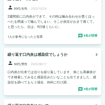
person
30代/女性
-
2025/10/24
2週間前に口内炎ができて、その時は噛み合わせが悪くほっ
ぺたを間違って噛んでしまい、そこが炎症がおきて痛くて。
と思ったら、次は、4日後くらいに...
4名が回答
1人が参考になったと投票
navigate_next
繰り返す口内炎は感染症でしょうか
person
50代/男性
-
2025/08/17
口内炎が出来ては治りを繰り返しています、体にも蕁麻疹が
でき検索してみると感染症みたいなことも出てきました、感
染症を調べてもらう場合、何科に行け調...
3名が回答