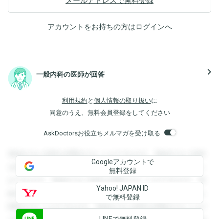
メールアドレスで無料登録
アカウントをお持ちの方は
ログイン
へ
navigate_next
一般内科の医師が回答
利用規約
と
個人情報の取り扱い
に
同意のうえ、無料会員登録をしてください
AskDoctorsお役立ちメルマガを受け取る
登録すると回答を閲覧することができます。登録すると回答
Googleアカウントで
を閲覧することができます。登録すると回答を閲覧すること
無料登録
ができます。登録すると回答を閲覧することができます。登
Yahoo! JAPAN ID
録すると回答を閲覧することができます。登録すると回答を
で無料登録
閲覧することができます。登録すると回答を閲覧することが
LINEで無料登録