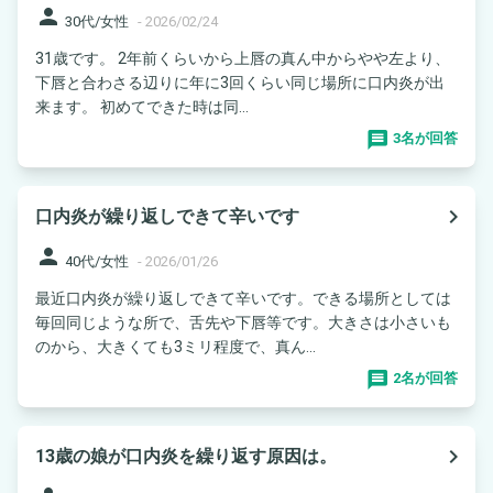
person
30代/女性
-
2026/02/24
31歳です。 2年前くらいから上唇の真ん中からやや左より、
下唇と合わさる辺りに年に3回くらい同じ場所に口内炎が出
来ます。 初めてできた時は同...
3名が回答
navigate_next
口内炎が繰り返しできて辛いです
person
40代/女性
-
2026/01/26
最近口内炎が繰り返しできて辛いです。できる場所としては
毎回同じような所で、舌先や下唇等です。大きさは小さいも
のから、大きくても3ミリ程度で、真ん...
2名が回答
navigate_next
13歳の娘が口内炎を繰り返す原因は。