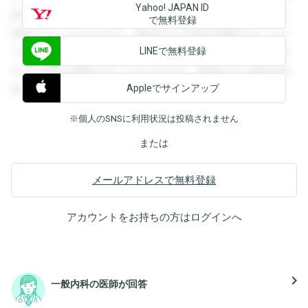
Yahoo! JAPAN ID
録すると回答を閲覧することができます。登録すると回答を
で無料登録
閲覧することができます。登録すると回答を閲覧することが
LINEで無料登録
できます。登録すると回答を閲覧することができます。登録
すると回答を閲覧することができます。登録すると回答を閲
Appleでサインアップ
覧することができます。
※個人のSNSに利用状況は投稿されません
または
メールアドレスで無料登録
アカウントをお持ちの方は
ログイン
へ
navigate_next
一般内科の医師が回答