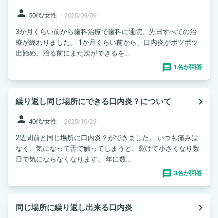
person
50代/女性
-
2025/09/09
3か月くらい前から歯科治療で歯科に通院。先日すべての治
療が終わりました。 1か月くらい前から、口内炎がポツポツ
出始め、治る前にまた次ができるを...
1名が回答
navigate_next
繰り返し同じ場所にできる口内炎？について
person
40代/女性
-
2025/10/29
2週間前と同じ場所に口内炎？ができました。 いつも痛みは
なく、気になって舌で触ってしまうと、裂けて小さくなり数
日で気にならなくなります。 年に数...
3名が回答
navigate_next
同じ場所に繰り返し出来る口内炎