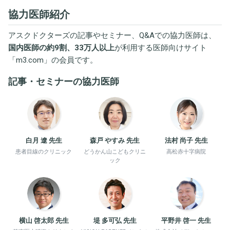
協力医師紹介
アスクドクターズの記事やセミナー、Q&Aでの協力医師は、
国内医師の約9割、33万人以上
が利用する医師向けサイト
「
m3.com
」の会員です。
記事・セミナーの協力医師
白月 遼 先生
森戸 やすみ 先生
法村 尚子 先生
患者目線のクリニック
どうかん山こどもクリニ
高松赤十字病院
ック
横山 啓太郎 先生
堤 多可弘 先生
平野井 啓一 先生