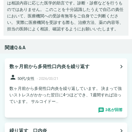
は相談内容に応じた医学的助言です。診断・診察などを行うも
のではありません。 このことを十分認識したうえで自己の責任
において、医療機関への受診有無等をご自身でご判断くださ
い。 実際に医療機関を受診する際も、治療方法、薬の内容等、
担当の医師によく相談、確認するようにお願いいたします。
関連Q＆A
navigate_next
数ヶ月前から多発性口内炎を繰り返す
person
50代/女性
-
2026/03/21
数ヶ月前から多発性口内炎を繰り返しています。 決まって強
いストレスがかかった翌日に4つほどでき、1週間すれば治っ
ています。 サルコイドー...
2名が回答
navigate_next
繰り返す 口内炎