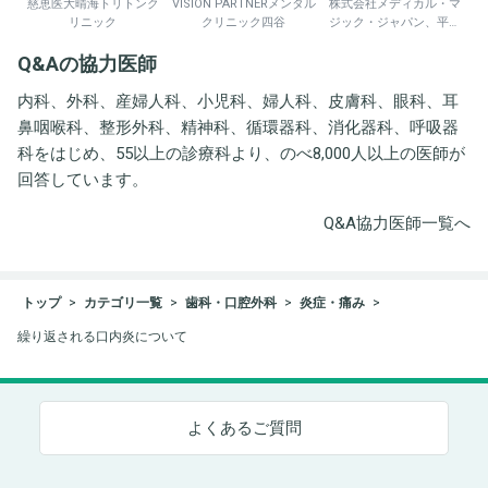
慈恵医大晴海トリトンク
VISION PARTNERメンタル
株式会社メディカル・マ
リニック
クリニック四谷
ジック・ジャパン、平野
井労働衛生コンサルタン
Q&Aの協力医師
ト事務所
内科、外科、産婦人科、小児科、婦人科、皮膚科、眼科、耳
鼻咽喉科、整形外科、精神科、循環器科、消化器科、呼吸器
科をはじめ、55以上の診療科より、のべ8,000人以上の医師が
回答しています。
Q&A協力医師一覧へ
トップ
カテゴリ一覧
歯科・口腔外科
炎症・痛み
繰り返される口内炎について
よくあるご質問