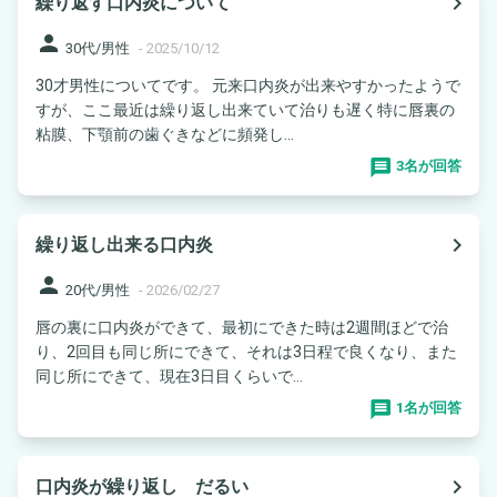
navigate_next
繰り返す口内炎について
person
30代/男性
-
2025/10/12
30才男性についてです。 元来口内炎が出来やすかったようで
すが、ここ最近は繰り返し出来ていて治りも遅く特に唇裏の
粘膜、下顎前の歯ぐきなどに頻発し...
3名が回答
navigate_next
繰り返し出来る口内炎
person
20代/男性
-
2026/02/27
唇の裏に口内炎ができて、最初にできた時は2週間ほどで治
り、2回目も同じ所にできて、それは3日程で良くなり、また
同じ所にできて、現在3日目くらいで...
1名が回答
navigate_next
口内炎が繰り返し だるい