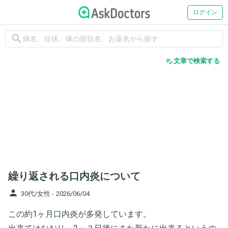
ログイン
search
edit_note
文章で検索する
繰り返される口内炎について
person
30代/女性 -
2026/06/04
この約1ヶ月口内炎が多発しています。