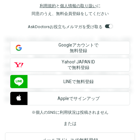
利用規約
と
個人情報の取り扱い
に
同意のうえ、無料会員登録をしてください
AskDoctorsお役立ちメルマガを受け取る
登録すると回答を閲覧することができます。登録すると回答
Googleアカウントで
を閲覧することができます。登録すると回答を閲覧すること
無料登録
ができます。登録すると回答を閲覧することができます。登
Yahoo! JAPAN ID
録すると回答を閲覧することができます。登録すると回答を
で無料登録
閲覧することができます。登録すると回答を閲覧することが
LINEで無料登録
できます。登録すると回答を閲覧することができます。登録
すると回答を閲覧することができます。登録すると回答を閲
Appleでサインアップ
覧することができます。
※個人のSNSに利用状況は投稿されません
または