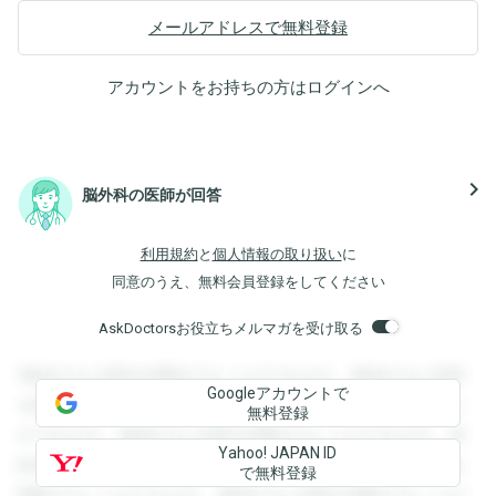
メールアドレスで無料登録
アカウントをお持ちの方は
ログイン
へ
navigate_next
脳外科の医師が回答
利用規約
と
個人情報の取り扱い
に
同意のうえ、無料会員登録をしてください
AskDoctorsお役立ちメルマガを受け取る
登録すると回答を閲覧することができます。登録すると回答
Googleアカウントで
を閲覧することができます。登録すると回答を閲覧すること
無料登録
ができます。登録すると回答を閲覧することができます。登
Yahoo! JAPAN ID
録すると回答を閲覧することができます。登録すると回答を
で無料登録
閲覧することができます。登録すると回答を閲覧することが