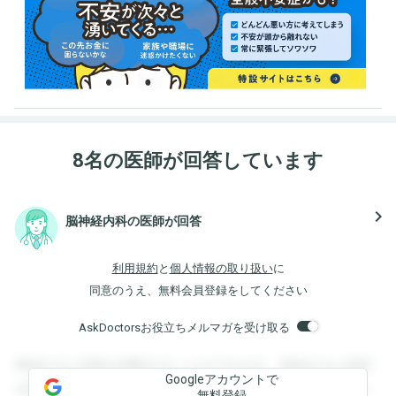
8名の医師が回答しています
navigate_next
脳神経内科の医師が回答
利用規約
と
個人情報の取り扱い
に
同意のうえ、無料会員登録をしてください
AskDoctorsお役立ちメルマガを受け取る
登録すると回答を閲覧することができます。登録すると回答
Googleアカウントで
を閲覧することができます。登録すると回答を閲覧すること
無料登録