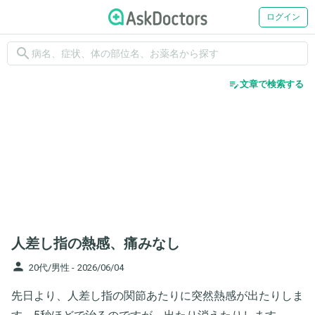
ログイン
search
edit_note
文章で検索する
人差し指の熱感、痛みなし
person
20代/男性 -
2026/06/04
先日より、人差し指の関節あたりに突然熱感が出たりしま