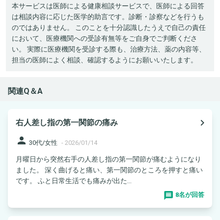
本サービスは医師による健康相談サービスで、医師による回答
は相談内容に応じた医学的助言です。診断・診察などを行うも
のではありません。 このことを十分認識したうえで自己の責任
において、医療機関への受診有無等をご自身でご判断くださ
い。 実際に医療機関を受診する際も、治療方法、薬の内容等、
担当の医師によく相談、確認するようにお願いいたします。
関連Q＆A
navigate_next
右人差し指の第一関節の痛み
person
30代/女性
-
2026/01/14
月曜日から突然右手の人差し指の第一関節が痛むようになり
ました。 深く曲げると痛い、第一関節のところを押すと痛い
です。 ふと日常生活でも痛みが出た...
8名が回答