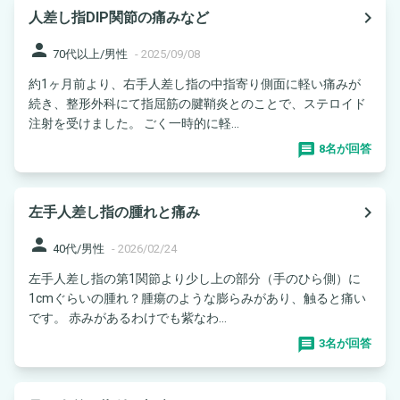
navigate_next
人差し指DIP関節の痛みなど
person
70代以上/男性
-
2025/09/08
約1ヶ月前より、右手人差し指の中指寄り側面に軽い痛みが
続き、整形外科にて指屈筋の腱鞘炎とのことで、ステロイド
注射を受けました。 ごく一時的に軽...
8名が回答
navigate_next
左手人差し指の腫れと痛み
person
40代/男性
-
2026/02/24
左手人差し指の第1関節より少し上の部分（手のひら側）に
1cmぐらいの腫れ？腫瘍のような膨らみがあり、触ると痛い
です。 赤みがあるわけでも紫なわ...
3名が回答