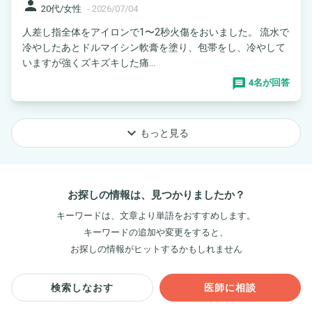
person
20代/女性
-
2026/07/04
人差し指全体をアイロンで1〜2秒火傷をおいました。 流水で
冷やしたあとドルマイシン軟膏を塗り、包帯をし、冷やして
いますが強くズキズキした痛...
4名が回答
keyboard_arrow_down
もっと見る
お探しの情報は、見つかりましたか？
キーワードは、文章より単語をおすすめします。
キーワードの追加や変更をすると、
お探しの情報がヒットするかもしれません
検索しなおす
医師に相談