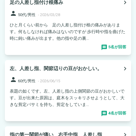
navigate_next
足の人差し指付け根痛み
person
50代/男性
-
2026/03/28
ひと月くらい前から 足の人差し指付け根の痛みがありま
す。何もしなければ痛みはないのですが 歩行時や指を曲げた
時に鈍い痛みが出ます。他の指や足の裏...
5名が回答
navigate_next
左、人差し指、関節辺りの豆がおかしい。
person
60代/男性
-
2026/06/15
表題の如くです。左、人差し指の上側関節の豆がおかしいで
す。豆が出来た原因は、庭木をスッキリさせようとして、大
きな剪定バサミを持ち、剪定をしていま...
4名が回答
navigate_next
指の第一関節が痛い 右手中指 人差し指