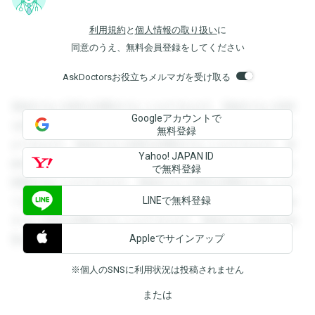
利用規約
と
個人情報の取り扱い
に
同意のうえ、無料会員登録をしてください
AskDoctorsお役立ちメルマガを受け取る
登録すると回答を閲覧することができます。登録すると回答
Googleアカウントで
を閲覧することができます。登録すると回答を閲覧すること
無料登録
ができます。登録すると回答を閲覧することができます。登
Yahoo! JAPAN ID
録すると回答を閲覧することができます。登録すると回答を
で無料登録
閲覧することができます。登録すると回答を閲覧することが
LINEで無料登録
できます。登録すると回答を閲覧することができます。登録
すると回答を閲覧することができます。登録すると回答を閲
Appleでサインアップ
覧することができます。
※個人のSNSに利用状況は投稿されません
または