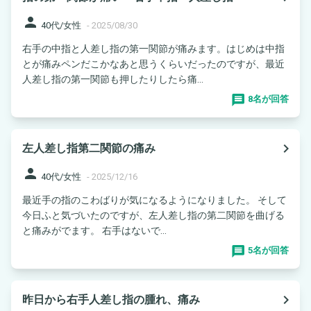
person
40代/女性
-
2025/08/30
右手の中指と人差し指の第一関節が痛みます。はじめは中指
とが痛みペンだこかなあと思うくらいだったのですが、最近
人差し指の第一関節も押したりしたら痛...
8名が回答
navigate_next
左人差し指第二関節の痛み
person
40代/女性
-
2025/12/16
最近手の指のこわばりが気になるようになりました。 そして
今日ふと気づいたのですが、左人差し指の第二関節を曲げる
と痛みがでます。 右手はないで...
5名が回答
navigate_next
昨日から右手人差し指の腫れ、痛み