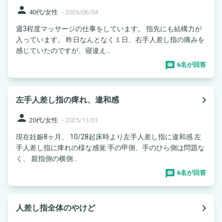
person
40代/女性
-
2026/06/04
週3程度マッサージの仕事をしています。 指先にも結構力が
入っています。 昨日なんとなく１日、右手人差し指の痛みを
感じていたのですが、寝違え...
6名が回答
navigate_next
左手人差し指の痺れ、違和感
person
20代/女性
-
2025/11/01
現在妊娠8ヶ月、 10/28起床時より左手人差し指に違和感 左
手人差し指に痺れの様な感覚 手の甲側、手のひら側は問題な
く、 親指側の横側...
6名が回答
navigate_next
人差し指全体のやけど