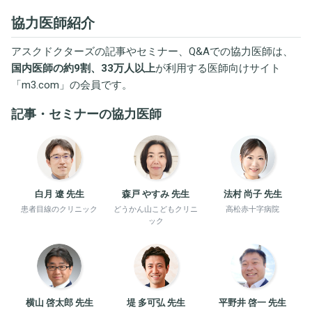
協力医師紹介
アスクドクターズの記事やセミナー、Q&Aでの協力医師は、
国内医師の約9割、33万人以上
が利用する医師向けサイト
「
m3.com
」の会員です。
記事・セミナーの協力医師
白月 遼 先生
森戸 やすみ 先生
法村 尚子 先生
患者目線のクリニック
どうかん山こどもクリニ
高松赤十字病院
ック
横山 啓太郎 先生
堤 多可弘 先生
平野井 啓一 先生