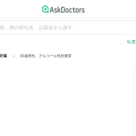
edit_note
文
肝臓
30歳男性、アルコール性肝硬変