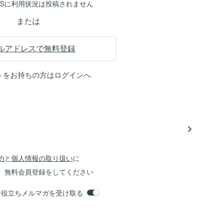
NSに利用状況は投稿されません
または
ルアドレスで無料登録
トをお持ちの方は
ログイン
へ
navigate_next
約
と
個人情報の取り扱い
に
、無料会員登録をしてください
orsお役立ちメルマガを受け取る