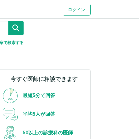
ログイン
search
章で検索する
今すぐ医師に相談できます
最短5分で回答
平均5人が回答
50以上の診療科の医師