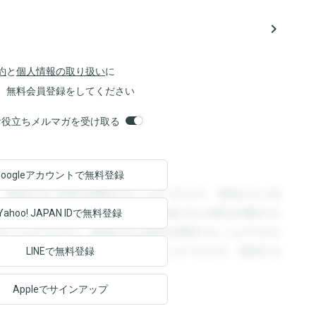
navigate_next
約
と
個人情報の取り扱い
に
、無料会員登録をしてください
orsお役立ちメルマガを受け取る
Googleアカウントで
無料登録
。登録すると回答を閲覧することができます。登録すると回
回答を閲覧することができます。登録すると回答を閲覧する
Yahoo! JAPAN ID
で無料登録
ることができます。登録すると回答を閲覧することができま
ます。登録すると回答を閲覧することができます。登録する
LINEで無料登録
Appleでサインアップ