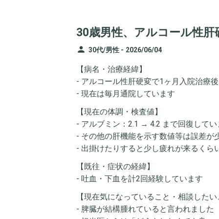
30歳男性、アルコール性
person
30代/男性 -
2026/06/04
【病名・治療経緯】
- アルコール性肝硬変で1ヶ月入院治療
- 現在は毎月通院しています
【現在の体調・検査値】
- アルブミン：2.1 → 4.2 まで回復して
- その他の肝機能を示す数値等は誤差
- 出掛けたりすると少し疲れが来るく
【既往・症状の経緯】
- 吐血・下血を計2回経験しています
【現在気になっていること・相談したい
- 脾臓が結構腫れていると言われました