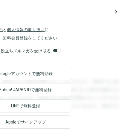
navigate_next
約
と
個人情報の取り扱い
に
、無料会員登録をしてください
orsお役立ちメルマガを受け取る
Googleアカウントで
無料登録
。登録すると回答を閲覧することができます。登録すると回
回答を閲覧することができます。登録すると回答を閲覧する
Yahoo! JAPAN ID
で無料登録
ることができます。登録すると回答を閲覧することができま
ます。登録すると回答を閲覧することができます。登録する
LINEで無料登録
Appleでサインアップ