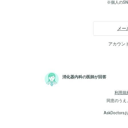
※個人のS
メー
アカウン
消化器内科の医師が回答
利用規
同意のうえ
AskDoct