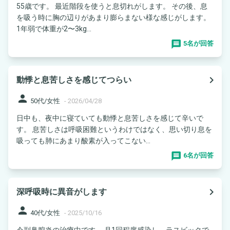
55歳です。 最近階段を使うと息切れがします。 その後、息
を吸う時に胸の辺りがあまり膨らまない様な感じがします。
1年弱で体重が2〜3kg...
5名が回答
navigate_next
動悸と息苦しさを感じてつらい
person
50代/女性
-
2026/04/28
日中も、夜中に寝ていても動悸と息苦しさを感じて辛いで
す。 息苦しさは呼吸困難というわけではなく、思い切り息を
吸っても肺にあまり酸素が入ってこない...
6名が回答
navigate_next
深呼吸時に異音がします
person
40代/女性
-
2025/10/16
今副鼻腔炎の治療中です。 月1回程度感染し、ラスビックで