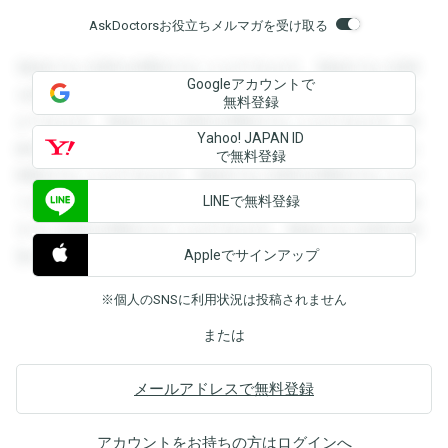
AskDoctorsお役立ちメルマガを受け取る
登録すると回答を閲覧することができます。登録すると回答
Googleアカウントで
を閲覧することができます。登録すると回答を閲覧すること
無料登録
ができます。登録すると回答を閲覧することができます。登
Yahoo! JAPAN ID
録すると回答を閲覧することができます。登録すると回答を
で無料登録
閲覧することができます。登録すると回答を閲覧することが
LINEで無料登録
できます。登録すると回答を閲覧することができます。登録
すると回答を閲覧することができます。登録すると回答を閲
Appleでサインアップ
覧することができます。
※個人のSNSに利用状況は投稿されません
または
メールアドレスで無料登録
アカウントをお持ちの方は
ログイン
へ