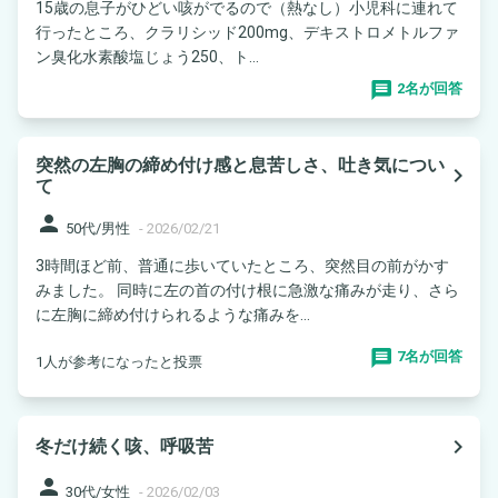
15歳の息子がひどい咳がでるので（熱なし）小児科に連れて
行ったところ、クラリシッド200mg、デキストロメトルファ
ン臭化水素酸塩じょう250、ト...
2名が回答
突然の左胸の締め付け感と息苦しさ、吐き気につい
navigate_next
て
person
50代/男性
-
2026/02/21
3時間ほど前、普通に歩いていたところ、突然目の前がかす
みました。 同時に左の首の付け根に急激な痛みが走り、さら
に左胸に締め付けられるような痛みを...
7名が回答
1人が参考になったと投票
navigate_next
冬だけ続く咳、呼吸苦
person
30代/女性
-
2026/02/03