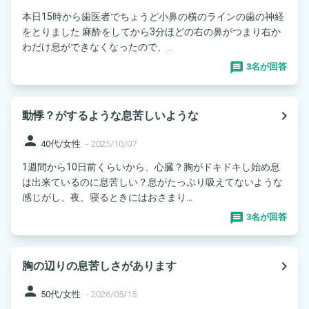
本日15時から歯医者でちょうど小鼻の横のラインの歯の神経
をとりました 麻酔をしてから3分ほどの右の鼻がつまり右か
わだけ息ができなくなったので、...
3名が回答
navigate_next
動悸？がするような息苦しいような
person
40代/女性
-
2025/10/07
1週間から10日前くらいから、心臓？胸がドキドキし始め息
は出来ているのに息苦しい？息がたっぷり吸えてないような
感じがし、夜、寝るときにはおさまり...
3名が回答
navigate_next
胸の辺りの息苦しさがあります
person
50代/女性
-
2026/05/15