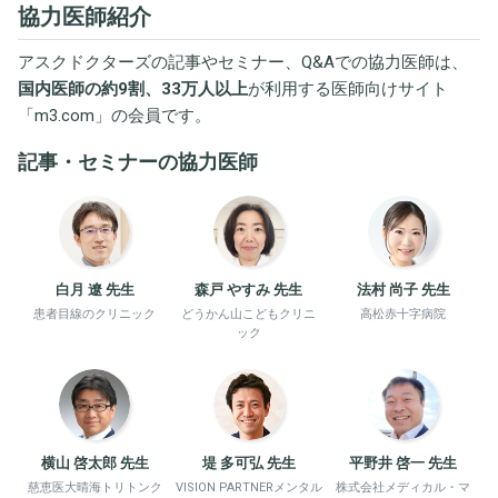
協力医師紹介
アスクドクターズの記事やセミナー、Q&Aでの協力医師は、
国内医師の約9割、33万人以上
が利用する医師向けサイト
「
m3.com
」の会員です。
記事・セミナーの協力医師
白月 遼 先生
森戸 やすみ 先生
法村 尚子 先生
患者目線のクリニック
どうかん山こどもクリニ
高松赤十字病院
ック
横山 啓太郎 先生
堤 多可弘 先生
平野井 啓一 先生
慈恵医大晴海トリトンク
VISION PARTNERメンタル
株式会社メディカル・マ