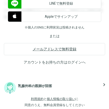
LINEで無料登録
できます。登録すると回答を閲覧することができます。登録
すると回答を閲覧することができます。登録すると回答を閲
Appleでサインアップ
覧することができます。
※個人のSNSに利用状況は投稿されません
または
メールアドレスで無料登録
アカウントをお持ちの方は
ログイン
へ
navigate_next
乳腺外科の医師が回答
利用規約
と
個人情報の取り扱い
に
同意のうえ、無料会員登録をしてください