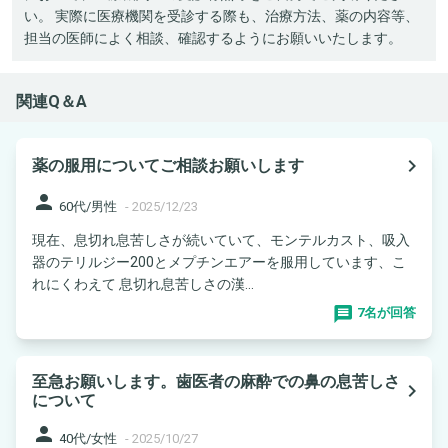
い。 実際に医療機関を受診する際も、治療方法、薬の内容等、
担当の医師によく相談、確認するようにお願いいたします。
関連Q＆A
navigate_next
薬の服用についてご相談お願いします
person
60代/男性
-
2025/12/23
現在、息切れ息苦しさが続いていて、モンテルカスト、吸入
器のテリルジー200とメプチンエアーを服用しています、こ
れにくわえて 息切れ息苦しさの漢...
7名が回答
至急お願いします。歯医者の麻酔での鼻の息苦しさ
navigate_next
について
person
40代/女性
-
2025/10/27