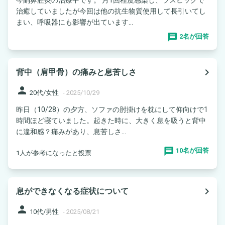
治癒していましたが今回は他の抗生物質使用して長引いてし
まい、呼吸器にも影響が出ています...
2名が回答
navigate_next
背中（肩甲骨）の痛みと息苦しさ
person
20代/女性
-
2025/10/29
昨日（10/28）の夕方、ソファの肘掛けを枕にして仰向けで1
時間ほど寝ていました。起きた時に、大きく息を吸うと背中
に違和感？痛みがあり、息苦しさ...
10名が回答
1人が参考になったと投票
navigate_next
息ができなくなる症状について
person
10代/男性
-
2025/08/21