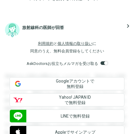
navigate_next
放射線科の医師が回答
利用規約
と
個人情報の取り扱い
に
同意のうえ、無料会員登録をしてください
AskDoctorsお役立ちメルマガを受け取る
登録すると回答を閲覧することができます。登録すると回答
Googleアカウントで
を閲覧することができます。登録すると回答を閲覧すること
無料登録
ができます。登録すると回答を閲覧することができます。登
Yahoo! JAPAN ID
録すると回答を閲覧することができます。登録すると回答を
で無料登録
閲覧することができます。登録すると回答を閲覧することが
LINEで無料登録
できます。登録すると回答を閲覧することができます。登録
すると回答を閲覧することができます。登録すると回答を閲
Appleでサインアップ
覧することができます。