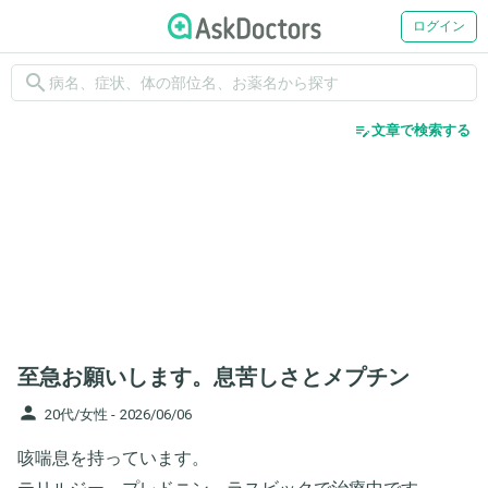
ログイン
search
edit_note
文章で検索する
至急お願いします。息苦しさとメプチン
person
20代/女性 -
2026/06/06
咳喘息を持っています。