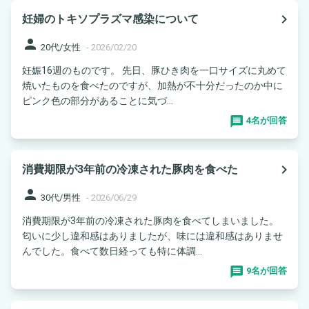
navigate_next
妊婦のトキソプラズマ感染について
person
20代/女性
-
2026/02/20
妊娠16週のものです。 先日、豚ひき肉を一口サイズに丸めて
焼いたものを食べたのですが、加熱が不十分だったのか中に
ピンク色の部分があることに気づ...
4名が回答
navigate_next
消費期限が3年前の冷凍された豚肉を食べた
person
30代/男性
-
2026/06/29
消費期限が3年前の冷凍された豚肉を食べてしまいました。
匂いに少し違和感はありましたが、味には違和感はありませ
んでした。食べて数日経っても特に体調...
9名が回答