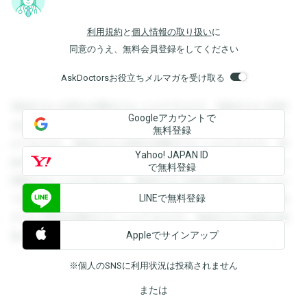
利用規約
と
個人情報の取り扱い
に
同意のうえ、無料会員登録をしてください
AskDoctorsお役立ちメルマガを受け取る
登録すると回答を閲覧することができます。登録すると回答
Googleアカウントで
を閲覧することができます。登録すると回答を閲覧すること
無料登録
ができます。登録すると回答を閲覧することができます。登
Yahoo! JAPAN ID
録すると回答を閲覧することができます。登録すると回答を
で無料登録
閲覧することができます。登録すると回答を閲覧することが
LINEで無料登録
できます。登録すると回答を閲覧することができます。登録
すると回答を閲覧することができます。登録すると回答を閲
Appleでサインアップ
覧することができます。
※個人のSNSに利用状況は投稿されません
または