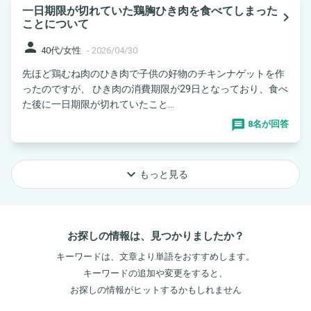
一日期限が切れていた鶏胸ひき肉を食べてしまった
navigate_next
ことについて
person
40代/女性
-
2026/04/30
先ほど鶏むね肉のひき肉で子供の好物のチキンナゲットを作
ったのですが、 ひき肉の消費期限が29日となっており、食べ
た後に一日期限が切れていたこと...
8名が回答
keyboard_arrow_down
もっと見る
お探しの情報は、見つかりましたか？
キーワードは、文章より単語をおすすめします。
キーワードの追加や変更をすると、
お探しの情報がヒットするかもしれません