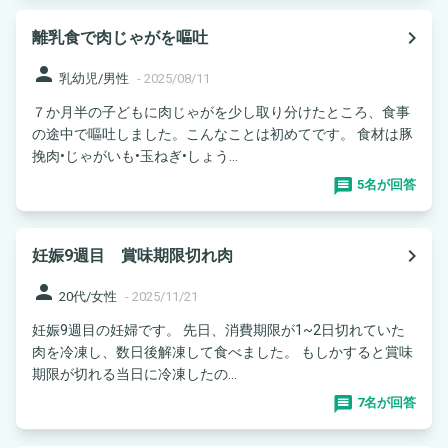
navigate_next
離乳食で肉じゃがを嘔吐
person
乳幼児/男性
-
2025/08/11
７か月半の子どもに肉じゃがを少し取り分けたところ、食事
の途中で嘔吐しました。こんなことは初めてです。 食材は豚
挽肉•じゃがいも•玉ねぎ•しょう...
5名が回答
navigate_next
妊娠9週目 賞味期限切れ肉
person
20代/女性
-
2025/11/21
妊娠9週目の妊婦です。 先日、消費期限が1~2日切れていた
肉を冷凍し、数日後解凍して食べました。 もしかすると賞味
期限が切れる当日に冷凍したの...
7名が回答