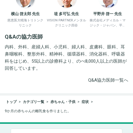
横山 啓太郎 先生
堤 多可弘 先生
平野井 啓一 先生
慈恵医大晴海トリトンク
VISION PARTNERメンタル
株式会社メディカル・マ
リニック
クリニック四谷
ジック・ジャパン、平野
井労働衛生コンサルタン
Q&Aの協力医師
ト事務所
内科、外科、産婦人科、小児科、婦人科、皮膚科、眼科、耳
鼻咽喉科、整形外科、精神科、循環器科、消化器科、呼吸器
科をはじめ、55以上の診療科より、のべ8,000人以上の医師が
回答しています。
Q&A協力医師一覧へ
トップ
カテゴリ一覧
赤ちゃん・子供
症状
9か月の赤ちゃんの離乳食を作りました。