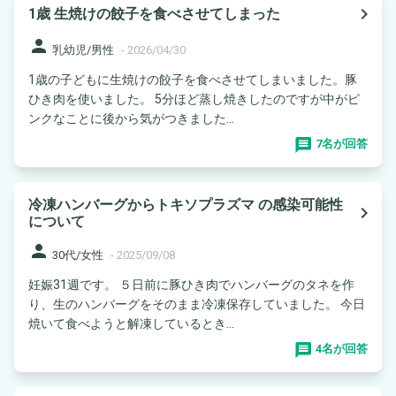
navigate_next
1歳 生焼けの餃子を食べさせてしまった
person
乳幼児/男性
-
2026/04/30
1歳の子どもに生焼けの餃子を食べさせてしまいました。豚
ひき肉を使いました。 5分ほど蒸し焼きしたのですが中がピ
ンクなことに後から気がつきました...
7名が回答
冷凍ハンバーグからトキソプラズマ の感染可能性
navigate_next
について
person
30代/女性
-
2025/09/08
妊娠31週です。 ５日前に豚ひき肉でハンバーグのタネを作
り、生のハンバーグをそのまま冷凍保存していました。 今日
焼いて食べようと解凍しているとき...
4名が回答