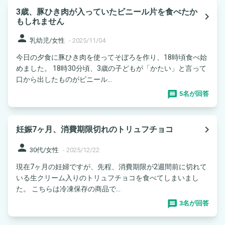
3歳、豚ひき肉が入っていたビニール片を食べたか
navigate_next
もしれません
person
乳幼児/女性
-
2025/11/04
今日の夕食に豚ひき肉を使ってそぼろを作り、18時頃食べ始
めました。 18時30分頃、3歳の子どもが「かたい」と言って
口から出したものがビニール...
5名が回答
navigate_next
妊娠7ヶ月、消費期限切れのトリュフチョコ
person
30代/女性
-
2025/12/22
現在7ヶ月の妊婦ですが、先程、消費期限が2週間前に切れて
いる生クリーム入りのトリュフチョコを食べてしまいまし
た。 こちらは冷凍保存の商品で...
3名が回答