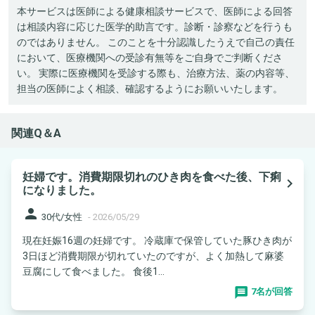
本サービスは医師による健康相談サービスで、医師による回答
は相談内容に応じた医学的助言です。診断・診察などを行うも
のではありません。 このことを十分認識したうえで自己の責任
において、医療機関への受診有無等をご自身でご判断くださ
い。 実際に医療機関を受診する際も、治療方法、薬の内容等、
担当の医師によく相談、確認するようにお願いいたします。
関連Q＆A
妊婦です。消費期限切れのひき肉を食べた後、下痢
navigate_next
になりました。
person
30代/女性
-
2026/05/29
現在妊娠16週の妊婦です。 冷蔵庫で保管していた豚ひき肉が
3日ほど消費期限が切れていたのですが、よく加熱して麻婆
豆腐にして食べました。 食後1...
7名が回答