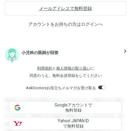
メールアドレスで無料登録
アカウントをお持ちの方は
ログイン
へ
navigate_next
小児科の医師が回答
利用規約
と
個人情報の取り扱い
に
同意のうえ、無料会員登録をしてください
AskDoctorsお役立ちメルマガを受け取る
登録すると回答を閲覧することができます。登録すると回答
Googleアカウントで
を閲覧することができます。登録すると回答を閲覧すること
無料登録
ができます。登録すると回答を閲覧することができます。登
Yahoo! JAPAN ID
録すると回答を閲覧することができます。登録すると回答を
で無料登録