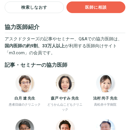
検索しなおす
医師に相談
協力医師紹介
アスクドクターズの記事やセミナー、Q&Aでの協力医師は、
国内医師の約9割、33万人以上
が利用する医師向けサイト
「
m3.com
」の会員です。
記事・セミナーの協力医師
白月 遼 先生
森戸 やすみ 先生
法村 尚子 先生
患者目線のクリニック
どうかん山こどもクリニ
高松赤十字病院
ック