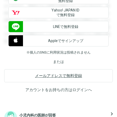
無料登録
ができます。登録すると回答を閲覧することができます。登
Yahoo! JAPAN ID
録すると回答を閲覧することができます。登録すると回答を
で無料登録
閲覧することができます。登録すると回答を閲覧することが
LINEで無料登録
できます。登録すると回答を閲覧することができます。登録
すると回答を閲覧することができます。登録すると回答を閲
Appleでサインアップ
覧することができます。
※個人のSNSに利用状況は投稿されません
または
メールアドレスで無料登録
アカウントをお持ちの方は
ログイン
へ
navigate_next
小児内科の医師が回答