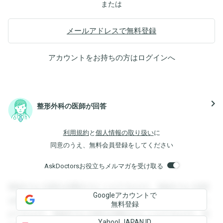
または
メールアドレスで無料登録
アカウントをお持ちの方は
ログイン
へ
navigate_next
整形外科の医師が回答
利用規約
と
個人情報の取り扱い
に
同意のうえ、無料会員登録をしてください
AskDoctorsお役立ちメルマガを受け取る
登録すると回答を閲覧することができます。登録すると回答
Googleアカウントで
を閲覧することができます。登録すると回答を閲覧すること
無料登録
ができます。登録すると回答を閲覧することができます。登
Yahoo! JAPAN ID