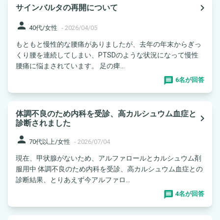
navigate_next
サインバルタの再開について
person
40代/女性
-
2026/04/05
もともと慢性的な腰痛がありましたが、去年の年末からぎっ
くり腰を連続してしまい、PTSDのような状況になって慢性
腰痛に悩まされています。 足の痺...
6名が回答
体調不良のため内科を受診、高カルシュウム血症と
navigate_next
診断されました
person
70代以上/女性
-
2026/07/04
現在、甲状腺がないため、アルファロールとカルシュウム剤
服用中 体調不良のため内科を受診、高カルシュウム血症との
診断結果、とりあえず今アルファロ...
4名が回答