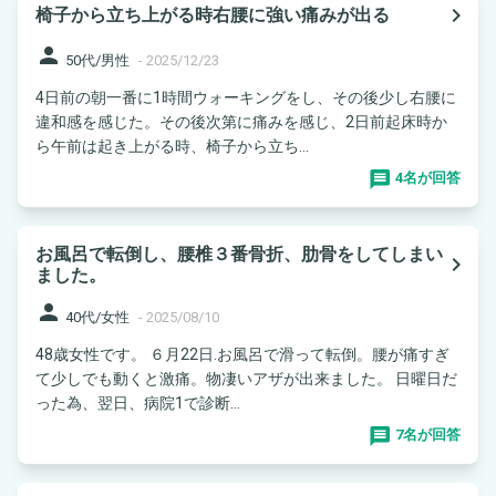
navigate_next
椅子から立ち上がる時右腰に強い痛みが出る
person
50代/男性
-
2025/12/23
4日前の朝一番に1時間ウォーキングをし、その後少し右腰に
違和感を感じた。その後次第に痛みを感じ、2日前起床時か
ら午前は起き上がる時、椅子から立ち...
4名が回答
お風呂で転倒し、腰椎３番骨折、肋骨をしてしまい
navigate_next
ました。
person
40代/女性
-
2025/08/10
48歳女性です。 ６月22日.お風呂で滑って転倒。腰が痛すぎ
て少しでも動くと激痛。物凄いアザが出来ました。 日曜日だ
った為、翌日、病院1で診断...
7名が回答