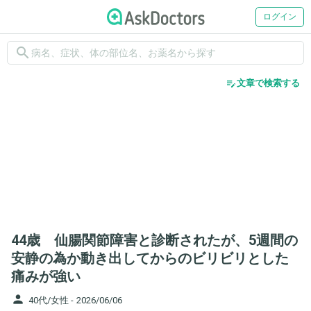
ログイン
search
edit_note
文章で検索する
44歳 仙腸関節障害と診断されたが、5週間の
安静の為か動き出してからのビリビリとした
痛みが強い
person
40代/女性 -
2026/06/06