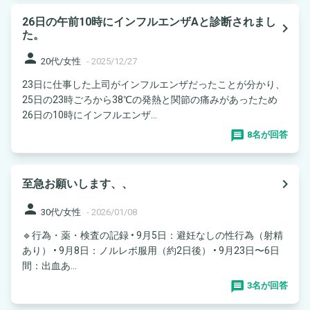
26日の午前10時にインフルエンザAと診断されまし
navigate_next
た。
person
20代/女性
-
2025/12/27
23日に仕事した上司がインフルエンザだったことが分かり、
25日の23時ごろから38℃の発熱と関節の痛みがあったため
26日の10時にインフルエンザ...
8名が回答
navigate_next
至急お願いします、、
person
30代/女性
-
2026/01/08
🔹行為・薬・検査の記録 • 9月5日：避妊なしの性行為（射精
あり） • 9月8日：ノルレボ服用（約2日後） • 9月23日〜6日
間：出血あ...
3名が回答