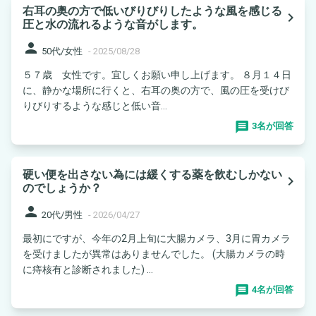
右耳の奥の方で低いびりびりしたような風を感じる
navigate_next
圧と水の流れるような音がします。
person
50代/女性
-
2025/08/28
５７歳 女性です。宜しくお願い申し上げます。 ８月１４日
に、静かな場所に行くと、右耳の奥の方で、風の圧を受けび
りびりするような感じと低い音...
3名が回答
硬い便を出さない為には緩くする薬を飲むしかない
navigate_next
のでしょうか？
person
20代/男性
-
2026/04/27
最初にですが、今年の2月上旬に大腸カメラ、3月に胃カメラ
を受けましたが異常はありませんでした。 (大腸カメラの時
に痔核有と診断されました) ...
4名が回答