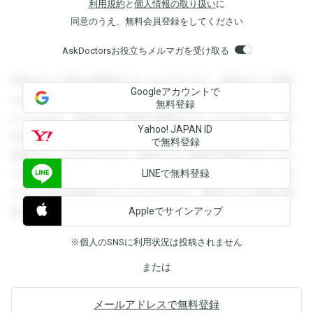
利用規約
と
個人情報の取り扱い
に
同意のうえ、無料会員登録をしてください
AskDoctorsお役立ちメルマガを受け取る
登録すると回答を閲覧することができます。登録すると回答
Googleアカウントで
を閲覧することができます。登録すると回答を閲覧すること
無料登録
ができます。登録すると回答を閲覧することができます。登
Yahoo! JAPAN ID
録すると回答を閲覧することができます。登録すると回答を
で無料登録
閲覧することができます。登録すると回答を閲覧することが
LINEで無料登録
できます。登録すると回答を閲覧することができます。登録
すると回答を閲覧することができます。登録すると回答を閲
Appleでサインアップ
覧することができます。
※個人のSNSに利用状況は投稿されません
または
メールアドレスで無料登録