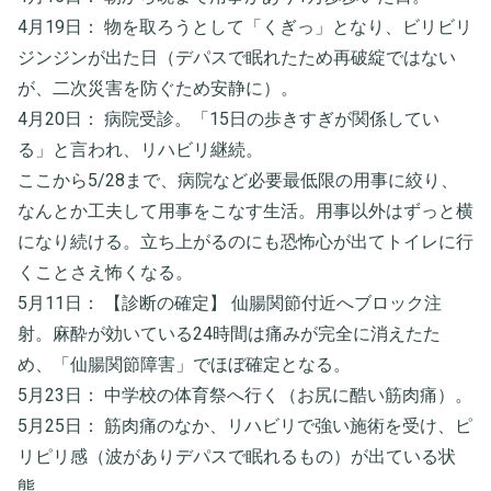
​4月19日： 物を取ろうとして「くぎっ」となり、ビリビリ
ジンジンが出た日（デパスで眠れたため再破綻ではない
が、二次災害を防ぐため安静に）。
​4月20日： 病院受診。「15日の歩きすぎが関係してい
る」と言われ、リハビリ継続。
ここから5/28まで、病院など必要最低限の用事に絞り、
なんとか工夫して用事をこなす生活。用事以外はずっと横
になり続ける。立ち上がるのにも恐怖心が出てトイレに行
くことさえ怖くなる。
​5月11日： 【診断の確定】 仙腸関節付近へブロック注
射。麻酔が効いている24時間は痛みが完全に消えたた
め、「仙腸関節障害」でほぼ確定となる。
​5月23日： 中学校の体育祭へ行く（お尻に酷い筋肉痛）。
​5月25日： 筋肉痛のなか、リハビリで強い施術を受け、ピ
リピリ感（波がありデパスで眠れるもの）が出ている状
態。