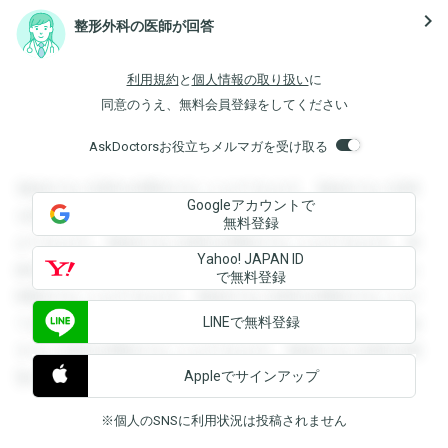
navigate_next
整形外科の医師が回答
利用規約
と
個人情報の取り扱い
に
同意のうえ、無料会員登録をしてください
AskDoctorsお役立ちメルマガを受け取る
登録すると回答を閲覧することができます。登録すると回答
Googleアカウントで
を閲覧することができます。登録すると回答を閲覧すること
無料登録
ができます。登録すると回答を閲覧することができます。登
Yahoo! JAPAN ID
録すると回答を閲覧することができます。登録すると回答を
で無料登録
閲覧することができます。登録すると回答を閲覧することが
LINEで無料登録
できます。登録すると回答を閲覧することができます。登録
すると回答を閲覧することができます。登録すると回答を閲
Appleでサインアップ
覧することができます。
※個人のSNSに利用状況は投稿されません