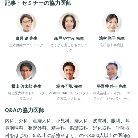
記事・セミナーの協力医師
白月 遼 先生
森戸 やすみ 先生
法村 尚子 先生
患者目線のクリニック
どうかん山こどもクリニ
高松赤十字病院
ック
横山 啓太郎 先生
堤 多可弘 先生
平野井 啓一 先生
慈恵医大晴海トリトンク
VISION PARTNERメンタル
株式会社メディカル・マ
リニック
クリニック四谷
ジック・ジャパン、平野
井労働衛生コンサルタン
Q&Aの協力医師
ト事務所
内科、外科、産婦人科、小児科、婦人科、皮膚科、眼科、耳
鼻咽喉科、整形外科、精神科、循環器科、消化器科、呼吸器
科をはじめ、55以上の診療科より、のべ8,000人以上の医師が