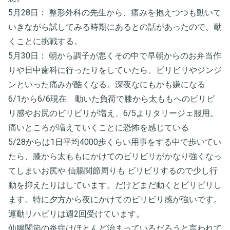
5月28日： 整形外科の先生から、痛みを抱えつつも動いて
いきながら試してみる時期にあるとの話があったので、動
くことに挑戦する。
5月30日： 朝から調子が悪くその中で早朝からのお弁当作
りや日中歯科に行ったりをしていたら、ビリビリやジンジ
ンといった痛みが酷くなる。深夜なにもかも嫌になる
6/1から6/6現在 動いた負荷で膝から太ももへのビリビ
リ感やお尻のビリビリが増え、6/5よりタリージェ服用。
痛いところが増えていくことに恐怖を感じている
5/28からは1日平均4000歩くらい用事をする中で歩いてい
たら、膝から太ももにかけてのビリビリがかなり強くなっ
てしまいお尻や 仙腸関節周りも ビリビリするので少し行
動を抑えたりはしています。だけどまだ動くとビリビリし
ます。特に夕方から夜にかけてのビリビリ感が強いです。
運動リハビリは週2回受けています。
仙腸関節の炎症はほとんど治まっているだろうと言われて