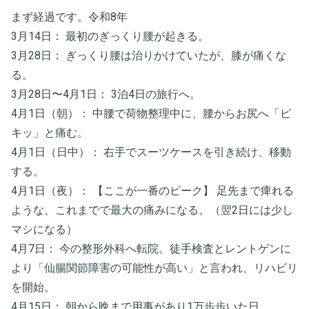
まず経過です。令和8年
3月14日： 最初のぎっくり腰が起きる。
​3月28日： ぎっくり腰は治りかけていたが、膝が痛くな
る。
​3月28日〜4月1日： 3泊4日の旅行へ。
​4月1日（朝）： 中腰で荷物整理中に、腰からお尻へ「ピ
キッ」と痛む。
​4月1日（日中）： 右手でスーツケースを引き続け、移動
する。
​4月1日（夜）： 【ここが一番のピーク】 足先まで痺れる
ような、これまでで最大の痛みになる。（翌2日には少し
マシになる）
​4月7日： 今の整形外科へ転院。徒手検査とレントゲンに
より「仙腸関節障害の可能性が高い」と言われ、リハビリ
を開始。
​4月15日： 朝から晩まで用事があり1万歩歩いた日。