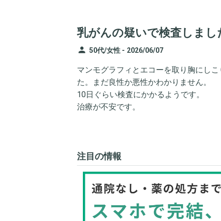
乳がんの疑いで検査しまし
person
50代/女性 -
2026/06/07
マンモグラフィとエコーを取り胸にしこ
た。まだ良性か悪性かわかりません。
10日ぐらい検査にかかるようです。
治療が不安です。
注目の情報