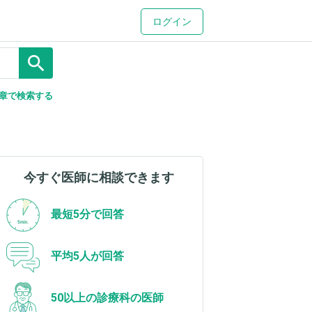
ログイン
search
章で検索する
今すぐ医師に相談できます
最短5分で回答
平均5人が回答
50以上の診療科の医師