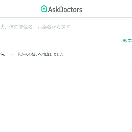
edit_note
文
がん
乳がんの疑いで検査しました