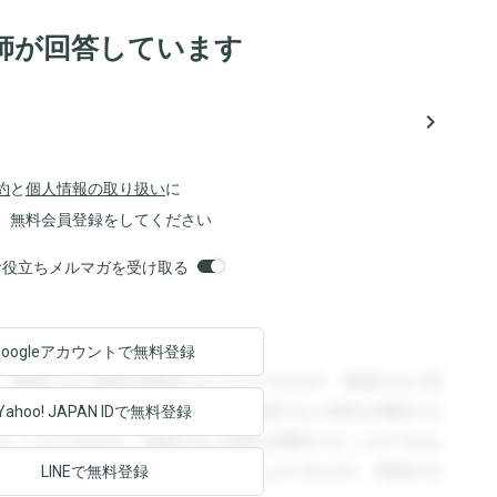
師が回答しています
navigate_next
約
と
個人情報の取り扱い
に
、無料会員登録をしてください
orsお役立ちメルマガを受け取る
Googleアカウントで
無料登録
。登録すると回答を閲覧することができます。登録すると回
回答を閲覧することができます。登録すると回答を閲覧する
Yahoo! JAPAN ID
で無料登録
ることができます。登録すると回答を閲覧することができま
ます。登録すると回答を閲覧することができます。登録する
LINEで無料登録