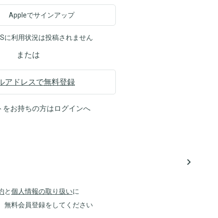
Appleでサインアップ
NSに利用状況は投稿されません
または
ルアドレスで無料登録
トをお持ちの方は
ログイン
へ
navigate_next
約
と
個人情報の取り扱い
に
、無料会員登録をしてください