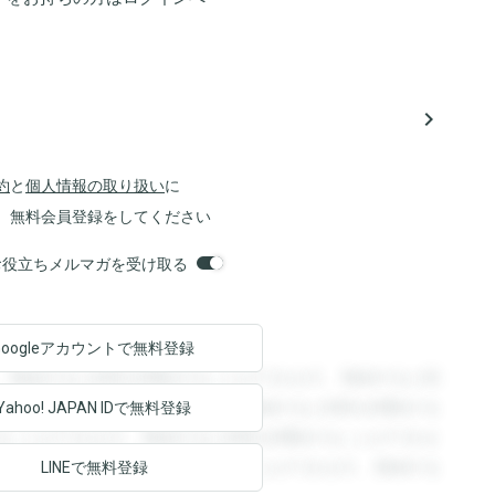
navigate_next
約
と
個人情報の取り扱い
に
、無料会員登録をしてください
orsお役立ちメルマガを受け取る
Googleアカウントで
無料登録
。登録すると回答を閲覧することができます。登録すると回
回答を閲覧することができます。登録すると回答を閲覧する
Yahoo! JAPAN ID
で無料登録
ることができます。登録すると回答を閲覧することができま
ます。登録すると回答を閲覧することができます。登録する
LINEで無料登録