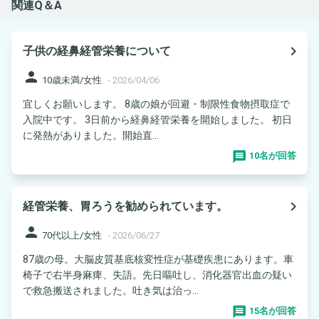
関連Q＆A
navigate_next
子供の経鼻経管栄養について
person
10歳未満/女性
-
2026/04/06
宜しくお願いします。 8歳の娘が回避・制限性食物摂取症で
入院中です。 3日前から経鼻経管栄養を開始しました。 初日
に発熱がありました。開始直...
10名が回答
navigate_next
経管栄養、胃ろうを勧められています。
person
70代以上/女性
-
2026/06/27
87歳の母。大脳皮質基底核変性症が基礎疾患にあります。車
椅子で右半身麻痺、失語。先日嘔吐し、消化器官出血の疑い
で救急搬送されました。吐き気は治っ...
15名が回答