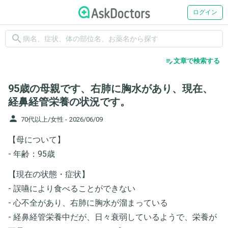
ログイン
search
edit_note
文章で検索する
95歳の母親です、右肺に胸水があり、現在、
経鼻経管栄養の状況です。
person
70代以上/女性 -
2026/06/09
【母について】
- 年齢：95歳
【現在の状態・症状】
- 誤嚥により食べることができない
- 心不全があり、右肺に胸水が溜まっている
- 経鼻経管栄養中だが、日々衰弱しているようで、栄養が