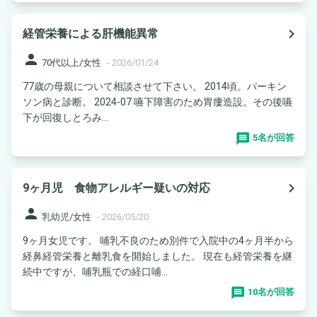
navigate_next
経管栄養による肝機能異常
person
70代以上/女性
-
2026/01/24
77歳の母親について相談させて下さい。 2014頃。パーキン
ソン病と診断。 2024-07 嚥下障害のため胃瘻造設。その後嚥
下が回復しとろみ...
5名が回答
navigate_next
9ヶ月児 食物アレルギー疑いの対応
person
乳幼児/女性
-
2026/05/20
9ヶ月女児です。 哺乳不良のため別件で入院中の4ヶ月半から
経鼻経管栄養と離乳食を開始しました。 現在も経管栄養を継
続中ですが、哺乳瓶での経口哺...
10名が回答