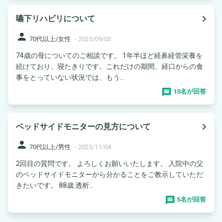
navigate_next
嚥下リハビリについて
person
70代以上/女性
-
2025/09/03
74歳の母についてのご相談です。 1年半ほど経鼻経管栄養を
続けており、寝たきりです。これだけの期間、経口からの食
事をとっていない状況では、もう...
10名が回答
navigate_next
ベッドサイドモニターの見方について
person
70代以上/男性
-
2025/11/04
2回目の質問です。 よろしくお願いいたします。 入院中の父
のベッドサイドモニターから分かることをご教示していただ
きたいです。 88歳 透析...
5名が回答