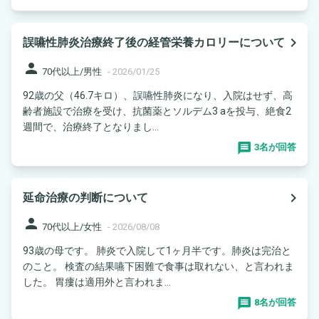
navigate_next
誤嚥性肺炎治療終了後の経管栄養カロリーについて
person
70代以上/男性
-
2026/01/25
92歳の父（46.7キロ）、誤嚥性肺炎になり、入院はせず、高
齢者施設で治療を受け、抗菌薬とソルデム3 aを投与、絶食2
週間で、治療終了となりまし...
3名が回答
navigate_next
延命治療の判断について
person
70代以上/女性
-
2026/08/08
93歳の母です。 肺炎で入院して1ヶ月半です。肺炎は完治と
のこと。 検査の結果嚥下困難で食事は取れない、と言われま
した。 胃瘻は適用外と言われま...
8名が回答