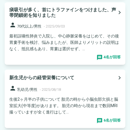
痰吸引が多く、首にトラファインをつけました、声
navigate_next
帯閉鎖術を知りました
person
70代以上/男性
-
2025/09/03
最初誤嚥性肺炎で入院し、中心静脈栄養をはじめて、その後
胃婁手術を検討、悩みましたが、医師よりメリットの説明は
なく、抵抗感もあり、胃婁は選択せず、...
4名が回答
navigate_next
新生児からの経管栄養について
person
乳幼児/男性
-
2025/08/18
生後2ヶ月半の子供について 胎児の時から小脳虫部欠損と脳
室拡大(中等度)があります。 胎児の時から現在まで数回MRI
撮っていますが全く進行はして...
6名が回答