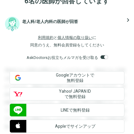
6名の医師が回答しています
navigate_next
老人科/老人内科の医師が回答
利用規約
と
個人情報の取り扱い
に
同意のうえ、無料会員登録をしてください
AskDoctorsお役立ちメルマガを受け取る
登録すると回答を閲覧することができます。登録すると回答
Googleアカウントで
を閲覧することができます。登録すると回答を閲覧すること
無料登録
ができます。登録すると回答を閲覧することができます。登
Yahoo! JAPAN ID
録すると回答を閲覧することができます。登録すると回答を
で無料登録
閲覧することができます。登録すると回答を閲覧することが
LINEで無料登録
できます。登録すると回答を閲覧することができます。登録
すると回答を閲覧することができます。登録すると回答を閲
Appleでサインアップ
覧することができます。