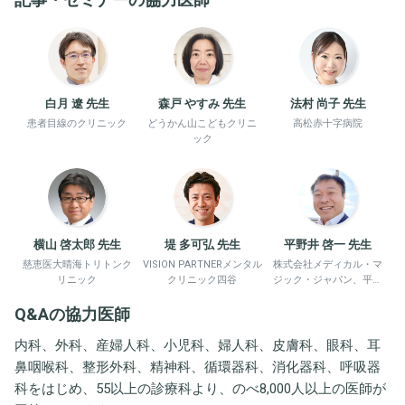
白月 遼 先生
森戸 やすみ 先生
法村 尚子 先生
患者目線のクリニック
どうかん山こどもクリニ
高松赤十字病院
ック
横山 啓太郎 先生
堤 多可弘 先生
平野井 啓一 先生
慈恵医大晴海トリトンク
VISION PARTNERメンタル
株式会社メディカル・マ
リニック
クリニック四谷
ジック・ジャパン、平野
井労働衛生コンサルタン
Q&Aの協力医師
ト事務所
内科、外科、産婦人科、小児科、婦人科、皮膚科、眼科、耳
鼻咽喉科、整形外科、精神科、循環器科、消化器科、呼吸器
科をはじめ、55以上の診療科より、のべ8,000人以上の医師が