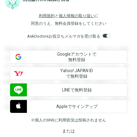
利用規約
と
個人情報の取り扱い
に
同意のうえ、無料会員登録をしてください
AskDoctorsお役立ちメルマガを受け取る
登録すると回答を閲覧することができます。登録すると回答
Googleアカウントで
を閲覧することができます。登録すると回答を閲覧すること
無料登録
ができます。登録すると回答を閲覧することができます。登
Yahoo! JAPAN ID
録すると回答を閲覧することができます。登録すると回答を
で無料登録
閲覧することができます。登録すると回答を閲覧することが
LINEで無料登録
できます。登録すると回答を閲覧することができます。登録
すると回答を閲覧することができます。登録すると回答を閲
Appleでサインアップ
覧することができます。
※個人のSNSに利用状況は投稿されません
または