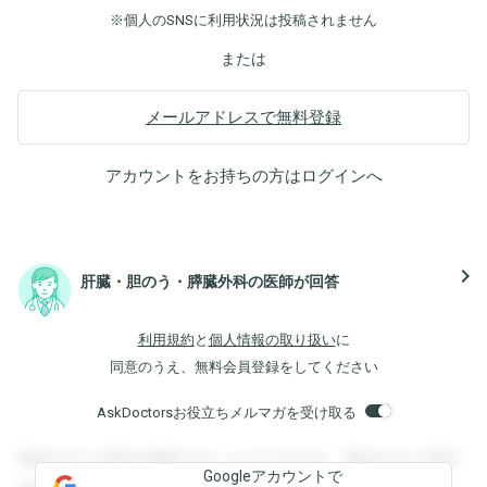
※個人のSNSに利用状況は投稿されません
または
メールアドレスで無料登録
アカウントをお持ちの方は
ログイン
へ
navigate_next
肝臓・胆のう・膵臓外科の医師が回答
利用規約
と
個人情報の取り扱い
に
同意のうえ、無料会員登録をしてください
AskDoctorsお役立ちメルマガを受け取る
登録すると回答を閲覧することができます。登録すると回答
Googleアカウントで