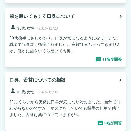
navigate_next
歯を磨いてもする口臭について
person
30代/女性
-
2025/12/23
30代後半にさしかかり、口臭が気になるようになりました。
職場で冗談ぽく指摘されました。 家族は何も言ってきません
が、確かに歯をいくら磨いても奥...
11名が回答
navigate_next
口臭、舌苔についての相談
person
30代/女性
-
2025/12/30
11月くらいから突然に口臭が気になり始めました。自分では
わからないのですが、マスクをしていても相手の仕草で感じ
ました。舌苔は奥についていますがべ...
3名が回答