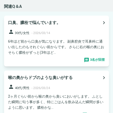
関連Q＆A
navigate_next
口臭、膿栓で悩んでいます。
person
30代/女性
-
2026/03/14
6年ほど前から口臭が気になります。 副鼻腔炎で耳鼻科に通
い出したのもそれぐらい前からです。 さらに右の喉の奥にお
そらく膿栓がずっと(3年ほど...
3名が回答
navigate_next
喉の奥からドブのような臭いがする
person
40代/男性
-
2026/03/24
2ヶ月ぐらい前から喉の奥から臭いにおいがします。 ふとし
た瞬間に匂う事が多く、特にごはんを飲み込んだ瞬間が多い
ように思います。 膿栓かな...