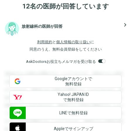
12名の医師が回答しています
navigate_next
放射線科の医師が回答
利用規約
と
個人情報の取り扱い
に
同意のうえ、無料会員登録をしてください
AskDoctorsお役立ちメルマガを受け取る
登録すると回答を閲覧することができます。登録すると回答
Googleアカウントで
を閲覧することができます。登録すると回答を閲覧すること
無料登録
ができます。登録すると回答を閲覧することができます。登
Yahoo! JAPAN ID
録すると回答を閲覧することができます。登録すると回答を
で無料登録
閲覧することができます。登録すると回答を閲覧することが
LINEで無料登録
できます。登録すると回答を閲覧することができます。登録
すると回答を閲覧することができます。登録すると回答を閲
Appleでサインアップ
覧することができます。