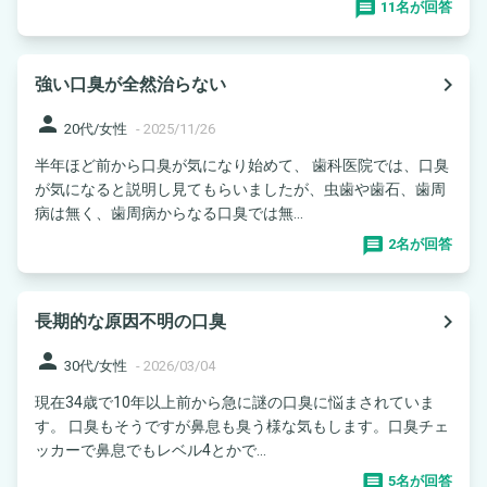
11名が回答
navigate_next
強い口臭が全然治らない
person
20代/女性
-
2025/11/26
半年ほど前から口臭が気になり始めて、 歯科医院では、口臭
が気になると説明し見てもらいましたが、虫歯や歯石、歯周
病は無く、歯周病からなる口臭では無...
2名が回答
navigate_next
長期的な原因不明の口臭
person
30代/女性
-
2026/03/04
現在34歳で10年以上前から急に謎の口臭に悩まされていま
す。 口臭もそうですが鼻息も臭う様な気もします。口臭チェ
ッカーで鼻息でもレベル4とかで...
5名が回答