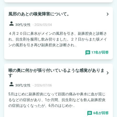
navigate_next
風邪のあとの嗅覚障害について。
person
30代/女性
-
2026/05/04
４月２０日に鼻水がメインの風邪を引き、副鼻腔炎と診断さ
れ、抗生剤を服用し飲み切りました。２７日からまた咳メイ
ンの風邪を引き再び副鼻腔炎と診断され...
17名が回答
喉の奥に何かが張り付いているような感覚がありま
navigate_next
す
person
30代/女性
-
2026/07/06
5月はじめに副鼻腔炎になって顔面の痛みや鼻水に血が混じ
るなどの症状があり、1か月間、抗生剤などを飲ん副鼻腔炎
の症状はなくなったが、6月のはじめか...
6名が回答