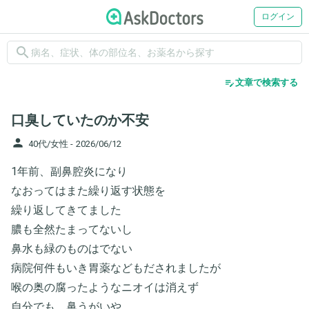
ログイン
search
edit_note
文章で検索する
口臭していたのか不安
person
40代/女性 -
2026/06/12
1年前、副鼻腔炎になり
なおってはまた繰り返す状態を
繰り返してきてました
膿も全然たまってないし
鼻水も緑のものはでない
病院何件もいき胃薬などもだされましたが
喉の奥の腐ったようなニオイは消えず
自分でも、鼻うがいや