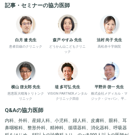
記事・セミナーの協力医師
白月 遼 先生
森戸 やすみ 先生
法村 尚子 先生
患者目線のクリニック
どうかん山こどもクリニ
高松赤十字病院
ック
横山 啓太郎 先生
堤 多可弘 先生
平野井 啓一 先生
慈恵医大晴海トリトンク
VISION PARTNERメンタル
株式会社メディカル・マ
リニック
クリニック四谷
ジック・ジャパン、平野
井労働衛生コンサルタン
Q&Aの協力医師
ト事務所
内科、外科、産婦人科、小児科、婦人科、皮膚科、眼科、耳
鼻咽喉科、整形外科、精神科、循環器科、消化器科、呼吸器
科をはじめ、55以上の診療科より、のべ8,000人以上の医師が