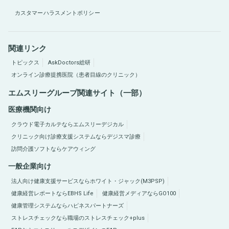
カスタマーハラスメントポリシー
関連リンク
トピックス
AskDoctors総研
オンライン診療提携医院（患者目線のクリニック）
エムスリーグループ関連サイト（一部）
医療機関向け
クラウド電子カルテならエムスリーデジカル
クリニック向け診療支援システムならデジスマ診療
訪問介護ソフトならケアウィング
一般企業向け
法人向け健康支援サービスならホワイト・ジャック(M3PSP)
健康経営レポートならEBHS Life
健康経営メディアならGO100
健康管理システムならハピネスパートナーズ
ストレスチェックなら職場のストレスチェック+plus