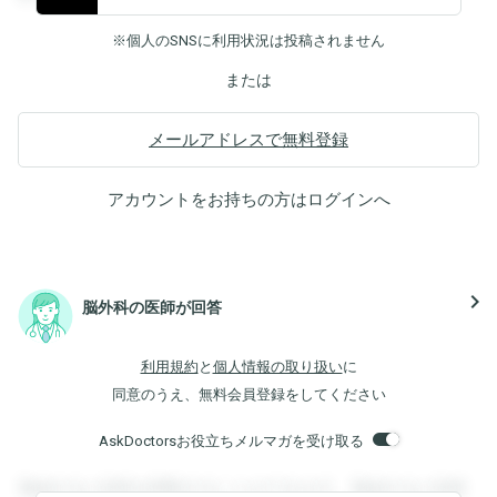
※個人のSNSに利用状況は投稿されません
または
メールアドレスで無料登録
アカウントをお持ちの方は
ログイン
へ
navigate_next
脳外科の医師が回答
利用規約
と
個人情報の取り扱い
に
同意のうえ、無料会員登録をしてください
AskDoctorsお役立ちメルマガを受け取る
登録すると回答を閲覧することができます。登録すると回答