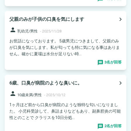
navigate_next
父親のみが子供の口臭を気にします
person
乳幼児/男性
-
2025/11/28
お世話になっております。 5歳男児につきまして、父親のみ
が口臭を気にします。私が匂っても特に気になる事はありま
せん。確かに夏場は水分が足りない時...
3名が回答
navigate_next
6歳、口臭が病院のような臭いに。
person
10歳未満/男性
-
2025/10/12
1ヶ月ほど前から口臭が病院のような独特な匂いになりまし
た。 小児科受診して、鼻詰まりなどもあり、副鼻腔炎の可能
性とのことで クラリスを10日分処...
2名が回答