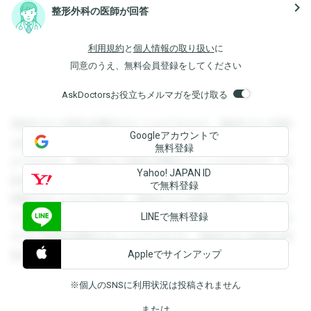
navigate_next
整形外科の医師が回答
利用規約
と
個人情報の取り扱い
に
同意のうえ、無料会員登録をしてください
AskDoctorsお役立ちメルマガを受け取る
登録すると回答を閲覧することができます。登録すると回答
Googleアカウントで
を閲覧することができます。登録すると回答を閲覧すること
無料登録
ができます。登録すると回答を閲覧することができます。登
Yahoo! JAPAN ID
録すると回答を閲覧することができます。登録すると回答を
で無料登録
閲覧することができます。登録すると回答を閲覧することが
LINEで無料登録
できます。登録すると回答を閲覧することができます。登録
すると回答を閲覧することができます。登録すると回答を閲
Appleでサインアップ
覧することができます。
※個人のSNSに利用状況は投稿されません
または