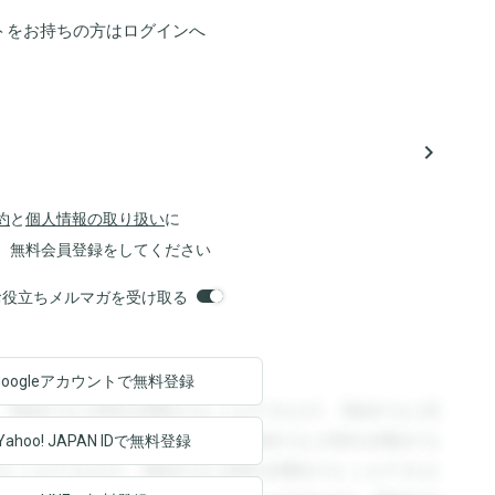
トをお持ちの方は
ログイン
へ
navigate_next
約
と
個人情報の取り扱い
に
、無料会員登録をしてください
orsお役立ちメルマガを受け取る
Googleアカウントで
無料登録
。登録すると回答を閲覧することができます。登録すると回
回答を閲覧することができます。登録すると回答を閲覧する
Yahoo! JAPAN ID
で無料登録
ることができます。登録すると回答を閲覧することができま