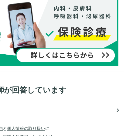
師が回答しています
navigate_next
約
と
個人情報の取り扱い
に