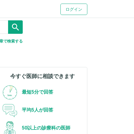
ログイン
search
章で検索する
今すぐ医師に相談できます
最短5分で回答
平均5人が回答
50以上の診療科の医師