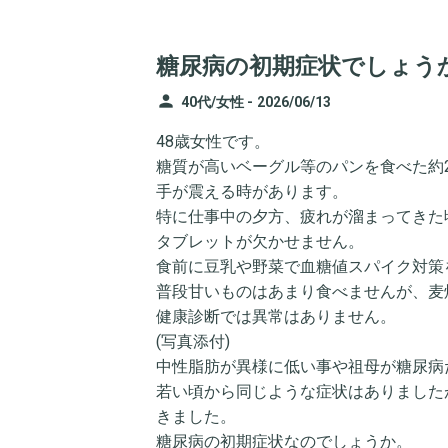
糖尿病の初期症状でしょう
person
40代/女性 -
2026/06/13
48歳女性です。
糖質が高いベーグル等のパンを食べた約
手が震える時があります。
特に仕事中の夕方、疲れが溜まってきた
タブレットが欠かせません。
食前に豆乳や野菜で血糖値スパイク対策
普段甘いものはあまり食べませんが、麦
健康診断では異常はありません。
(写真添付)
中性脂肪が異様に低い事や祖母が糖尿病
若い頃から同じような症状はありました
きました。
糖尿病の初期症状なのでしょうか。