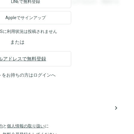
ます。登録すると回答を閲覧することができます。登録する
LINEで無料登録
Appleでサインアップ
NSに利用状況は投稿されません
または
ルアドレスで無料登録
トをお持ちの方は
ログイン
へ
navigate_next
約
と
個人情報の取り扱い
に