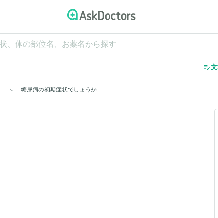
edit_note
文
糖尿病の初期症状でしょうか