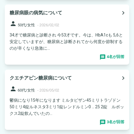
navigate_next
糖尿病眼の病気について
person
50代/女性
-
2026/02/02
34才で糖尿病と診断され 今53才です。今は、HbA1cも 5,6と
安定していますが、糖尿病と診断されてから何度か節制する
のが辛くなり急激に...
4名が回答
navigate_next
クエチアピン糖尿病について
person
60代/女性
-
2026/05/02
鬱病になり15年になります ミルタビザン45ミリトラゾドン
50ミリ4錠ルネスタ3ミリ1錠レンドルミン0．25 2錠 ルボッ
クス2錠飲んでいたの...
3名が回答