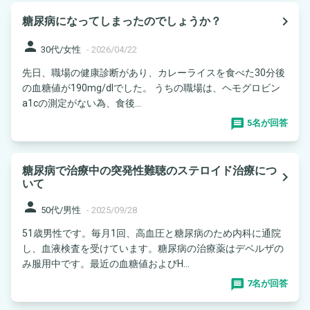
navigate_next
糖尿病になってしまったのでしょうか？
person
30代/女性
-
2026/04/22
先日、職場の健康診断があり、カレーライスを食べた30分後
の血糖値が190mg/dlでした。 うちの職場は、ヘモグロビン
a1cの測定がない為、食後...
5名が回答
糖尿病で治療中の突発性難聴のステロイド治療につ
navigate_next
いて
person
50代/男性
-
2025/09/28
51歳男性です。毎月1回、高血圧と糖尿病のため内科に通院
し、血液検査を受けています。糖尿病の治療薬はデベルザの
み服用中です。最近の血糖値およびH...
7名が回答