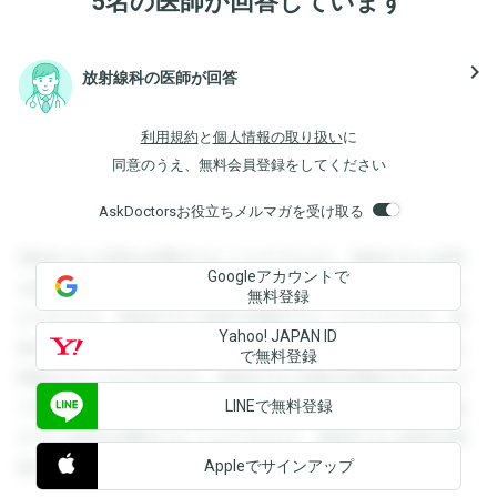
5名の医師が回答しています
navigate_next
放射線科の医師が回答
利用規約
と
個人情報の取り扱い
に
同意のうえ、無料会員登録をしてください
AskDoctorsお役立ちメルマガを受け取る
登録すると回答を閲覧することができます。登録すると回答
Googleアカウントで
を閲覧することができます。登録すると回答を閲覧すること
無料登録
ができます。登録すると回答を閲覧することができます。登
Yahoo! JAPAN ID
録すると回答を閲覧することができます。登録すると回答を
で無料登録
閲覧することができます。登録すると回答を閲覧することが
LINEで無料登録
できます。登録すると回答を閲覧することができます。登録
すると回答を閲覧することができます。登録すると回答を閲
Appleでサインアップ
覧することができます。