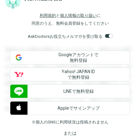
利用規約
と
個人情報の取り扱い
に
同意のうえ、無料会員登録をしてください
AskDoctorsお役立ちメルマガを受け取る
登録すると回答を閲覧することができます。登録すると回答
Googleアカウントで
を閲覧することができます。登録すると回答を閲覧すること
無料登録
ができます。登録すると回答を閲覧することができます。登
Yahoo! JAPAN ID
録すると回答を閲覧することができます。登録すると回答を
で無料登録
閲覧することができます。登録すると回答を閲覧することが
LINEで無料登録
できます。登録すると回答を閲覧することができます。登録
すると回答を閲覧することができます。登録すると回答を閲
Appleでサインアップ
覧することができます。
※個人のSNSに利用状況は投稿されません
または