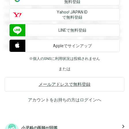
無料登録
ができます。登録すると回答を閲覧することができます。登
Yahoo! JAPAN ID
録すると回答を閲覧することができます。登録すると回答を
で無料登録
閲覧することができます。登録すると回答を閲覧することが
LINEで無料登録
できます。登録すると回答を閲覧することができます。登録
すると回答を閲覧することができます。登録すると回答を閲
Appleでサインアップ
覧することができます。
※個人のSNSに利用状況は投稿されません
または
メールアドレスで無料登録
アカウントをお持ちの方は
ログイン
へ
navigate_next
小児科の医師が回答