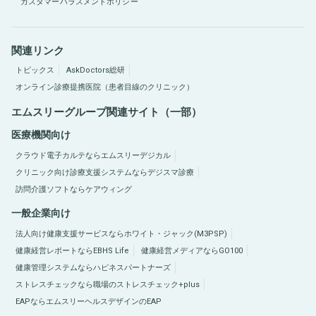
カスタマーハラスメントポリシー
関連リンク
トピックス
AskDoctors総研
オンライン診療提携医院（患者目線のクリニック）
エムスリーグループ関連サイト（一部）
医療機関向け
クラウド電子カルテならエムスリーデジカル
クリニック向け診療支援システムならデジスマ診療
訪問介護ソフトならケアウィング
一般企業向け
法人向け健康支援サービスならホワイト・ジャック(M3PSP)
健康経営レポートならEBHS Life
健康経営メディアならGO100
健康管理システムならハピネスパートナーズ
ストレスチェックなら職場のストレスチェック+plus
EAPならエムスリーヘルスデザインのEAP