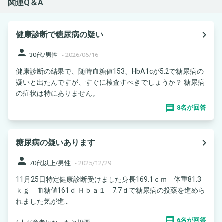
関連Q＆A
navigate_next
健康診断で糖尿病の疑い
person
30代/男性
-
2026/06/16
健康診断の結果で、随時血糖値153、HbA1cが5.2で糖尿病の
疑いと出たんですが、すぐに検査すべきでしょうか？ 糖尿病
の症状は特にありません。
8名が回答
navigate_next
糖尿病の疑いあります
person
70代以上/男性
-
2025/12/29
11月25日特定健康診断受けました身長169.1ｃｍ 体重81.3
ｋｇ 血糖値161ｄ Ｈｂａ１ 7.7ｄで糖尿病の投薬を進めら
れました気が進...
6名が回答