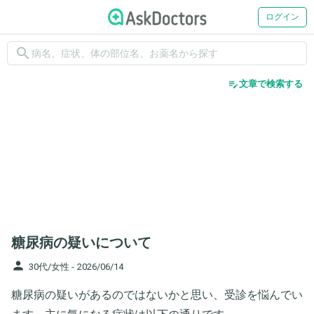
ログイン
search
edit_note
文章で検索する
糖尿病の疑いについて
person
30代/女性 -
2026/06/14
糖尿病の疑いがあるのではないかと思い、受診を悩んでい