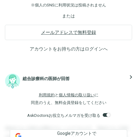
※個人のSNSに利用状況は投稿されません
または
メールアドレスで無料登録
アカウントをお持ちの方は
ログイン
へ
navigate_next
総合診療科の医師が回答
利用規約
と
個人情報の取り扱い
に
同意のうえ、無料会員登録をしてください
AskDoctorsお役立ちメルマガを受け取る
登録すると回答を閲覧することができます。登録すると回答
Googleアカウントで
を閲覧することができます。登録すると回答を閲覧すること