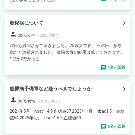
1人が参考になったと投票
navigate_next
糖尿病について
person
20代/女性
-
2025/09/11
昨日も質問させて頂きました。 25歳女です。 一昨日、糖尿
病だと診断されました。 血液検査の結果は載せておきます。
1型か2型かはま...
4名が回答
navigate_next
糖尿病予備軍など疑うべきでしょうか
person
30代/女性
-
2026/04/25
2021年5月 hbac1 4.9 血糖値67 2023年1月 hbac1 5.1 血糖
値64 2025年4月 hbac1 5.3 血糖値80 ...
5名が回答