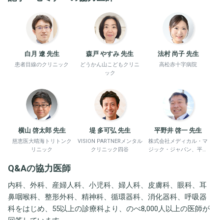
白月 遼 先生
森戸 やすみ 先生
法村 尚子 先生
患者目線のクリニック
どうかん山こどもクリニ
高松赤十字病院
ック
横山 啓太郎 先生
堤 多可弘 先生
平野井 啓一 先生
慈恵医大晴海トリトンク
VISION PARTNERメンタル
株式会社メディカル・マ
リニック
クリニック四谷
ジック・ジャパン、平野
井労働衛生コンサルタン
Q&Aの協力医師
ト事務所
内科、外科、産婦人科、小児科、婦人科、皮膚科、眼科、耳
鼻咽喉科、整形外科、精神科、循環器科、消化器科、呼吸器
科をはじめ、55以上の診療科より、のべ8,000人以上の医師が