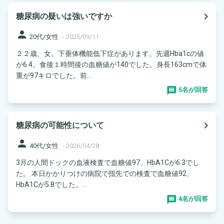
navigate_next
糖尿病の疑いは強いですか
person
20代/女性
-
2025/09/11
２２歳、女。下垂体機能低下症があります。先週Hba1cの値
が6.4。食後１時間後の血糖値が140でした。身長163cmで体
重が97キロでした。前...
5名が回答
navigate_next
糖尿病の可能性について
person
40代/女性
-
2026/04/28
3月の人間ドックの血液検査で血糖値97、HbA1Cが6.3でし
た。 本日かかりつけの病院で指先での検査で血糖値92、
HbA1Cが5.8でした。...
4名が回答