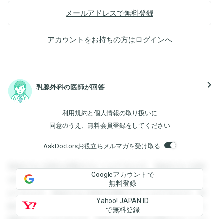
メールアドレスで無料登録
アカウントをお持ちの方は
ログイン
へ
navigate_next
乳腺外科の医師が回答
利用規約
と
個人情報の取り扱い
に
同意のうえ、無料会員登録をしてください
AskDoctorsお役立ちメルマガを受け取る
登録すると回答を閲覧することができます。登録すると回答
Googleアカウントで
を閲覧することができます。登録すると回答を閲覧すること
無料登録
ができます。登録すると回答を閲覧することができます。登
Yahoo! JAPAN ID
録すると回答を閲覧することができます。登録すると回答を
で無料登録