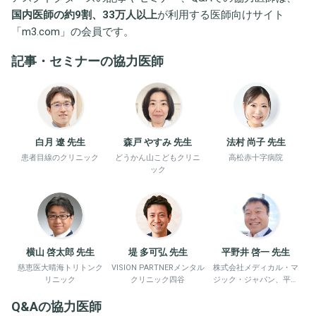
国内医師の約9割、33万人以上
が利用する医師向けサイト
「
m3.com
」の会員です。
記事・セミナーの協力医師
白月 遼 先生
森戸 やすみ 先生
法村 尚子 先生
患者目線のクリニック
どうかん山こどもクリニ
高松赤十字病院
ック
横山 啓太郎 先生
堤 多可弘 先生
平野井 啓一 先生
慈恵医大晴海トリトンク
VISION PARTNERメンタル
株式会社メディカル・マ
リニック
クリニック四谷
ジック・ジャパン、平野
井労働衛生コンサルタン
Q&Aの協力医師
ト事務所