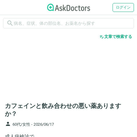
ログイン
search
edit_note
文章で検索する
カフェインと飲み合わせの悪い薬あります
か？
person
60代/女性 -
2026/06/17
成人病検診で