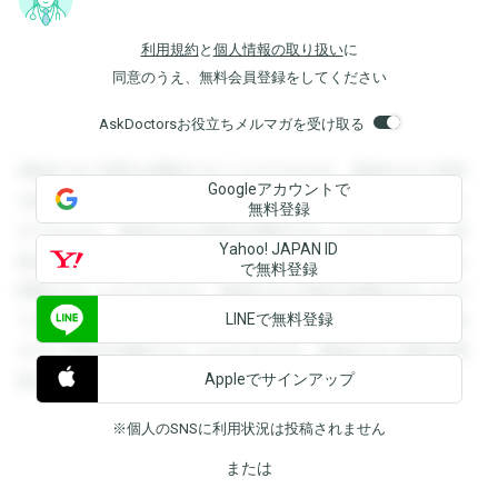
利用規約
と
個人情報の取り扱い
に
同意のうえ、無料会員登録をしてください
AskDoctorsお役立ちメルマガを受け取る
登録すると回答を閲覧することができます。登録すると回答
Googleアカウントで
を閲覧することができます。登録すると回答を閲覧すること
無料登録
ができます。登録すると回答を閲覧することができます。登
Yahoo! JAPAN ID
録すると回答を閲覧することができます。登録すると回答を
で無料登録
閲覧することができます。登録すると回答を閲覧することが
LINEで無料登録
できます。登録すると回答を閲覧することができます。登録
すると回答を閲覧することができます。登録すると回答を閲
Appleでサインアップ
覧することができます。
※個人のSNSに利用状況は投稿されません
または