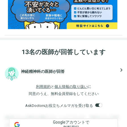
13名の医師が回答しています
navigate_next
神経精神科の医師が回答
利用規約
と
個人情報の取り扱い
に
同意のうえ、無料会員登録をしてください
AskDoctorsお役立ちメルマガを受け取る
登録すると回答を閲覧することができます。登録すると回答
Googleアカウントで
を閲覧することができます。登録すると回答を閲覧すること