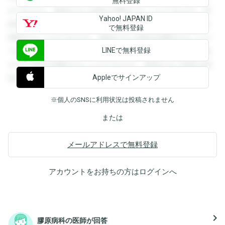
無料登録
ができます。登録すると回答を閲覧することができます。登
Yahoo! JAPAN ID
録すると回答を閲覧することができます。登録すると回答を
で無料登録
閲覧することができます。登録すると回答を閲覧することが
LINEで無料登録
できます。登録すると回答を閲覧することができます。登録
すると回答を閲覧することができます。登録すると回答を閲
Appleでサインアップ
覧することができます。
※個人のSNSに利用状況は投稿されません
または
メールアドレスで無料登録
アカウントをお持ちの方は
ログイン
へ
navigate_next
膠原病科の医師が回答