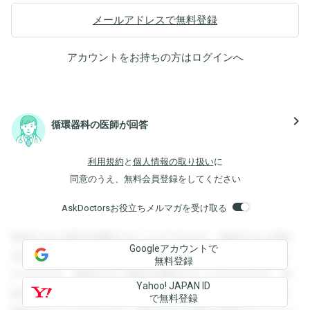
メールアドレスで無料登録
アカウントをお持ちの方は
ログイン
へ
navigate_next
循環器科の医師が回答
利用規約
と
個人情報の取り扱い
に
同意のうえ、無料会員登録をしてください
AskDoctorsお役立ちメルマガを受け取る
登録すると回答を閲覧することができます。登録すると回答
Googleアカウントで
を閲覧することができます。登録すると回答を閲覧すること
無料登録
ができます。登録すると回答を閲覧することができます。登
Yahoo! JAPAN ID
録すると回答を閲覧することができます。登録すると回答を
で無料登録