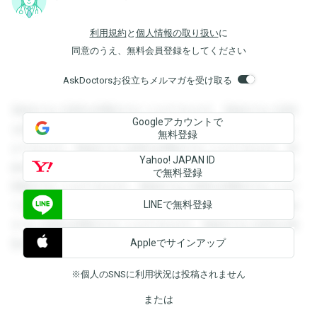
利用規約
と
個人情報の取り扱い
に
同意のうえ、無料会員登録をしてください
AskDoctorsお役立ちメルマガを受け取る
登録すると回答を閲覧することができます。登録すると回答
Googleアカウントで
を閲覧することができます。登録すると回答を閲覧すること
無料登録
ができます。登録すると回答を閲覧することができます。登
Yahoo! JAPAN ID
録すると回答を閲覧することができます。登録すると回答を
で無料登録
閲覧することができます。登録すると回答を閲覧することが
LINEで無料登録
できます。登録すると回答を閲覧することができます。登録
すると回答を閲覧することができます。登録すると回答を閲
Appleでサインアップ
覧することができます。
※個人のSNSに利用状況は投稿されません
または