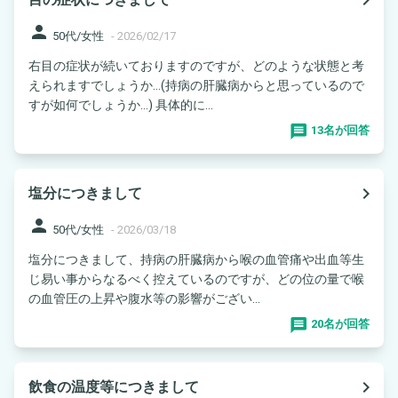
person
50代/女性
-
2026/02/17
右目の症状が続いておりますのですが、どのような状態と考
えられますでしょうか…(持病の肝臓病からと思っているので
すが如何でしょうか…) 具体的に...
13名が回答
navigate_next
塩分につきまして
person
50代/女性
-
2026/03/18
塩分につきまして、持病の肝臓病から喉の血管痛や出血等生
じ易い事からなるべく控えているのですが、どの位の量で喉
の血管圧の上昇や腹水等の影響がござい...
20名が回答
navigate_next
飲食の温度等につきまして