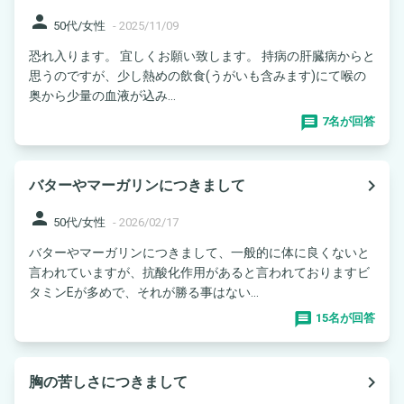
person
50代/女性
-
2025/11/09
恐れ入ります。 宜しくお願い致します。 持病の肝臓病からと
思うのですが、少し熱めの飲食(うがいも含みます)にて喉の
奥から少量の血液が込み...
7名が回答
navigate_next
バターやマーガリンにつきまして
person
50代/女性
-
2026/02/17
バターやマーガリンにつきまして、一般的に体に良くないと
言われていますが、抗酸化作用があると言われておりますビ
タミンEが多めで、それが勝る事はない...
15名が回答
navigate_next
胸の苦しさにつきまして