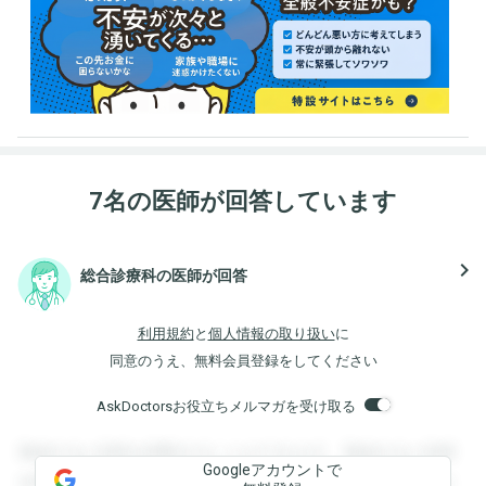
7名の医師が回答しています
navigate_next
総合診療科の医師が回答
利用規約
と
個人情報の取り扱い
に
同意のうえ、無料会員登録をしてください
AskDoctorsお役立ちメルマガを受け取る
登録すると回答を閲覧することができます。登録すると回答
Googleアカウントで
を閲覧することができます。登録すると回答を閲覧すること