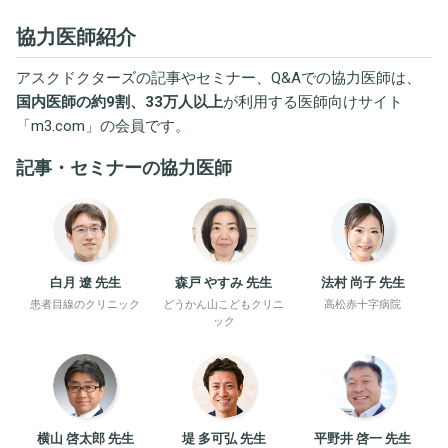
協力医師紹介
アスクドクターズの記事やセミナー、Q&Aでの協力医師は、
国内医師の約9割、33万人以上
が利用する医師向けサイト
「
m3.com
」の会員です。
記事・セミナーの協力医師
白月 遼 先生
森戸 やすみ 先生
法村 尚子 先生
患者目線のクリニック
どうかん山こどもクリニ
高松赤十字病院
ック
横山 啓太郎 先生
堤 多可弘 先生
平野井 啓一 先生