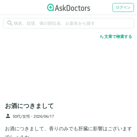
ログイン
search
edit_note
文章で検索する
お酒につきまして
person
50代/女性 -
2026/06/17
お酒につきまして、香りのみでも肝臓に影響はございます