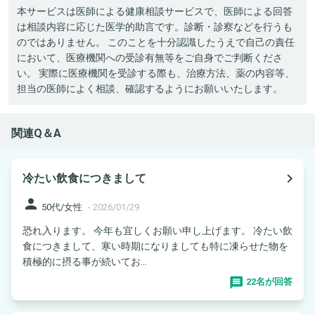
本サービスは医師による健康相談サービスで、医師による回答
は相談内容に応じた医学的助言です。診断・診察などを行うも
のではありません。 このことを十分認識したうえで自己の責任
において、医療機関への受診有無等をご自身でご判断くださ
い。 実際に医療機関を受診する際も、治療方法、薬の内容等、
担当の医師によく相談、確認するようにお願いいたします。
関連Q＆A
navigate_next
冷たい飲食につきまして
person
50代/女性
-
2026/01/29
恐れ入ります。 今年も宜しくお願い申し上げます。 冷たい飲
食につきまして、寒い時期になりましても特に凍らせた物を
積極的に摂る事が続いてお...
22名が回答