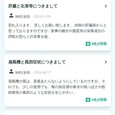
navigate_next
肝臓と右肩等につきまして
person
50代/女性
-
2025/11/09
恐れ入ります。 宜しくお願い致します。 持病の肝臓病からと
思っておりますのですが… 食事の糖分や脂質等の栄養成分の
摂取が恐らく許容量を超...
8名が回答
navigate_next
扇風機と風邪症状につきまして
person
50代/女性
-
2026/06/17
扇風機の風は、直接あたらないようにしているのですが、そ
れでも、少しの使用でも、喉の炎症感や鼻水や熱っぽさや筋
肉痛等の風邪のような症状を生じやすい...
5名が回答