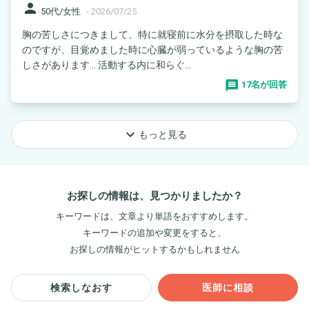
person
50代/女性
-
2026/07/25
胸の苦しさにつきまして、特に就寝前に水分を摂取した時な
のですが、目覚めました時に心臓が弱っているような胸の苦
しさがあります… 活動する内に和らぐ...
17名が回答
keyboard_arrow_down
もっと見る
お探しの情報は、見つかりましたか？
キーワードは、文章より単語をおすすめします。
キーワードの追加や変更をすると、
お探しの情報がヒットするかもしれません
検索しなおす
医師に相談