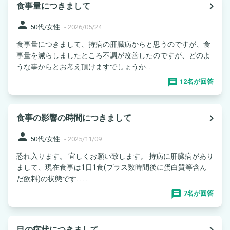
navigate_next
食事量につきまして
person
50代/女性
-
2026/05/24
食事量につきまして、持病の肝臓病からと思うのですが、食
事量を減らしましたところ不調が改善したのですが、どのよ
うな事からとお考え頂けますでしょうか...
12名が回答
navigate_next
食事の影響の時間につきまして
person
50代/女性
-
2025/11/09
恐れ入ります。 宜しくお願い致します。 持病に肝臓病があり
まして、現在食事は1日1食(プラス数時間後に蛋白質等含ん
だ飲料)の状態です… ...
7名が回答
navigate_next
目の症状につきまして