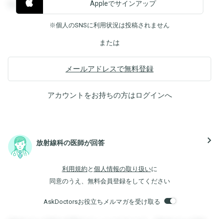
Appleでサインアップ
覧することができます。
※個人のSNSに利用状況は投稿されません
または
メールアドレスで無料登録
アカウントをお持ちの方は
ログイン
へ
navigate_next
放射線科の医師が回答
利用規約
と
個人情報の取り扱い
に
同意のうえ、無料会員登録をしてください
AskDoctorsお役立ちメルマガを受け取る