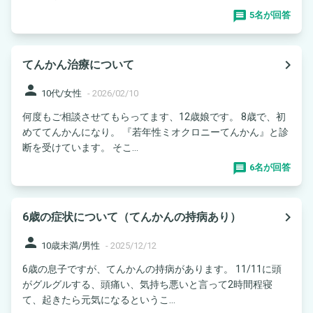
5名が回答
navigate_next
てんかん治療について
person
10代/女性
-
2026/02/10
何度もご相談させてもらってます、12歳娘です。 8歳で、初
めててんかんになり。 『若年性ミオクロニーてんかん』と診
断を受けています。 そこ...
6名が回答
navigate_next
6歳の症状について（てんかんの持病あり）
person
10歳未満/男性
-
2025/12/12
6歳の息子ですが、てんかんの持病があります。 11/11に頭
がグルグルする、頭痛い、気持ち悪いと言って2時間程寝
て、起きたら元気になるというこ...