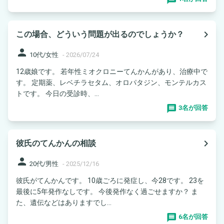
navigate_next
この場合、どういう問題が出るのでしょうか？
person
10代/女性
-
2026/07/24
12歳娘です。 若年性ミオクロニーてんかんがあり、治療中で
す。 定期薬、レベチラセタム、オロパタジン、モンテルカス
トです。 今日の受診時、...
3名が回答
navigate_next
彼氏のてんかんの相談
person
20代/男性
-
2025/12/16
彼氏がてんかんです。 10歳ごろに発症し、今28です。 23を
最後に5年発作なしです。 今後発作なく過ごせますか？ ま
た、遺伝などはありますでし...
6名が回答