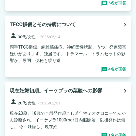
6名が回答
navigate_next
TFCC損傷とその持病について
person
30代/女性
-
2026/06/14
両手TFCC損傷、線維筋痛症、神経因性膀胱、うつ、発達障害
疑いがあります。独居です。 トラマール、トラムセットの影
響か、尿閉、便秘も繰り返...
4名が回答
navigate_next
現在妊娠初期。イーケプラの葉酸への影響
person
20代/女性
-
2026/02/01
現在23歳。18歳で全般発作起こし若年性ミオクロニーてんか
ん診断され、イーケプラ1000mg/日内服開始 以後発作は無
し。 今回妊娠し、現在妊...
1名が回答