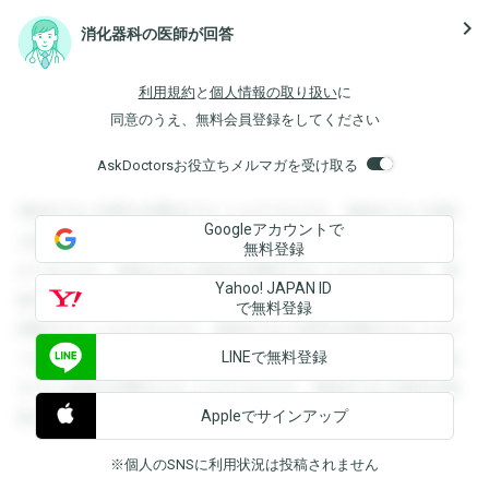
navigate_next
消化器科の医師が回答
利用規約
と
個人情報の取り扱い
に
同意のうえ、無料会員登録をしてください
AskDoctorsお役立ちメルマガを受け取る
登録すると回答を閲覧することができます。登録すると回答
Googleアカウントで
を閲覧することができます。登録すると回答を閲覧すること
無料登録
ができます。登録すると回答を閲覧することができます。登
Yahoo! JAPAN ID
録すると回答を閲覧することができます。登録すると回答を
で無料登録
閲覧することができます。登録すると回答を閲覧することが
LINEで無料登録
できます。登録すると回答を閲覧することができます。登録
すると回答を閲覧することができます。登録すると回答を閲
Appleでサインアップ
覧することができます。
※個人のSNSに利用状況は投稿されません