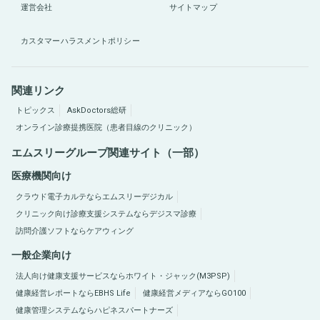
運営会社
サイトマップ
カスタマーハラスメントポリシー
関連リンク
トピックス
AskDoctors総研
オンライン診療提携医院（患者目線のクリニック）
エムスリーグループ関連サイト（一部）
医療機関向け
クラウド電子カルテならエムスリーデジカル
クリニック向け診療支援システムならデジスマ診療
訪問介護ソフトならケアウィング
一般企業向け
法人向け健康支援サービスならホワイト・ジャック(M3PSP)
健康経営レポートならEBHS Life
健康経営メディアならGO100
健康管理システムならハピネスパートナーズ