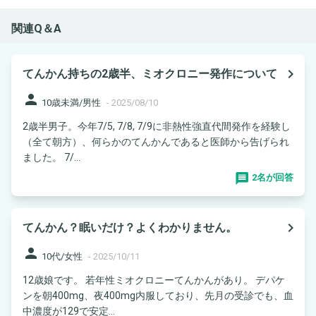
関連Q＆A
navigate_next
てんかん持ちの2歳半、ミオクロニー発作について
person
10歳未満/男性
-
2025/08/10
2歳半男子。今年7/5, 7/8, 7/9に非熱性強直代間発作を経験し
（全て朝方）、何らかのてんかんであると医師から告げられ
ました。 7/...
2名が回答
navigate_next
てんかん？眠いだけ？よくわかりません。
person
10代/女性
-
2025/10/11
12歳娘です。 若年性ミオクロニーてんかんがあり。 デパケ
ンを朝400mg、夜400mg内服しており、先月の受診でも、血
中濃度が129で安定...