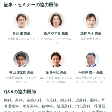
記事・セミナーの協力医師
白月 遼 先生
森戸 やすみ 先生
法村 尚子 先生
患者目線のクリニック
どうかん山こどもクリニ
高松赤十字病院
ック
横山 啓太郎 先生
堤 多可弘 先生
平野井 啓一 先生
慈恵医大晴海トリトンク
VISION PARTNERメンタル
株式会社メディカル・マ
リニック
クリニック四谷
ジック・ジャパン、平野
井労働衛生コンサルタン
Q&Aの協力医師
ト事務所
内科、外科、産婦人科、小児科、婦人科、皮膚科、眼科、耳
鼻咽喉科、整形外科、精神科、循環器科、消化器科、呼吸器