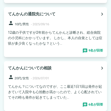
navigate_next
てんかんの通院先について
person
10代/男性
-
2025/09/16
12歳の子供ですが2年前からてんかんと診断され、総合病院
の小児科にかかっています。 しかし、本人の自覚としては症
状が多少良くなったかな？という...
9名が回答
navigate_next
てんかんについての相談
person
20代/女性
-
2026/07/01
てんかん？についてなのですが、ここ最近1日1回は発作が起
きていて入院中も心拍数が高かったので、よく心配されてい
てその時も発作が起きてしまっていた...
6名が回答