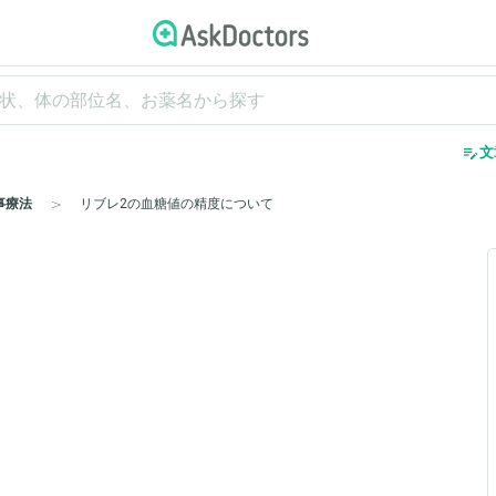
edit_note
文
事療法
リブレ2の血糖値の精度について