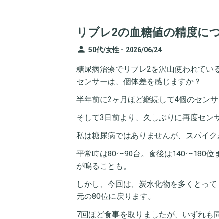
リブレ2の血糖値の精度に
person
50代/女性 -
2026/06/24
糖尿病治療でリブレ2を沢山使われてい
センサーは、個体差を感じますか？
半年前に2ヶ月ほど継続して4個のセン
そして3日前より、久しぶりに再度セン
私は糖尿病ではありませんが、スパイク
平常時は80〜90台。食後は140〜180
が鳴ることも。
しかし、今回は、炭水化物を多くとっても8
元の80位に戻ります。
7回ほど食事を取りましたが、いずれも