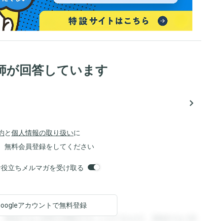
師が回答しています
navigate_next
約
と
個人情報の取り扱い
に
、無料会員登録をしてください
orsお役立ちメルマガを受け取る
Googleアカウントで
無料登録
。登録すると回答を閲覧することができます。登録すると回