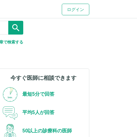
ログイン
search
章で検索する
今すぐ医師に相談できます
最短5分で回答
平均5人が回答
50以上の診療科の医師