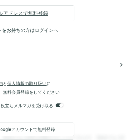
ルアドレスで無料登録
トをお持ちの方は
ログイン
へ
navigate_next
約
と
個人情報の取り扱い
に
、無料会員登録をしてください
orsお役立ちメルマガを受け取る
Googleアカウントで
無料登録
。登録すると回答を閲覧することができます。登録すると回