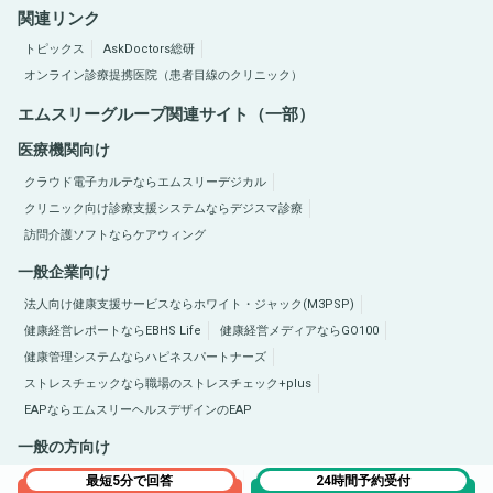
関連リンク
トピックス
AskDoctors総研
オンライン診療提携医院（患者目線のクリニック）
エムスリーグループ関連サイト（一部）
医療機関向け
クラウド電子カルテならエムスリーデジカル
クリニック向け診療支援システムならデジスマ診療
訪問介護ソフトならケアウィング
一般企業向け
法人向け健康支援サービスならホワイト・ジャック(M3PSP)
健康経営レポートならEBHS Life
健康経営メディアならGO100
健康管理システムならハピネスパートナーズ
ストレスチェックなら職場のストレスチェック+plus
EAPならエムスリーヘルスデザインのEAP
一般の方向け
医療総合サイトQLife（キューライフ）
肥満症総合サイトならひまんラボ
最短5分で回答
24時間予約受付