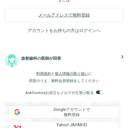
メールアドレスで無料登録
アカウントをお持ちの方は
ログイン
へ
navigate_next
放射線科の医師が回答
利用規約
と
個人情報の取り扱い
に
同意のうえ、無料会員登録をしてください
AskDoctorsお役立ちメルマガを受け取る
登録すると回答を閲覧することができます。登録すると回答
Googleアカウントで
を閲覧することができます。登録すると回答を閲覧すること
無料登録
ができます。登録すると回答を閲覧することができます。登
Yahoo! JAPAN ID
録すると回答を閲覧することができます。登録すると回答を