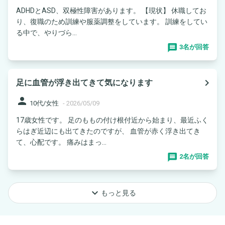
ADHDとASD、双極性障害があります。 【現状】 休職してお
り、復職のため訓練や服薬調整をしています。 訓練をしてい
る中で、やりづら...
3名が回答
navigate_next
足に血管が浮き出てきて気になります
person
10代/女性
-
2026/05/09
17歳女性です。 足のももの付け根付近から始まり、最近ふく
らはぎ近辺にも出てきたのですが、 血管が赤く浮き出てき
て、心配です。 痛みはまっ...
2名が回答
keyboard_arrow_down
もっと見る