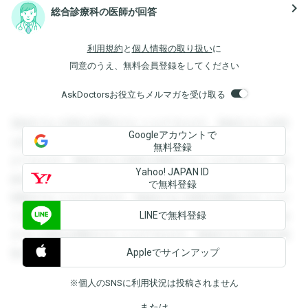
navigate_next
総合診療科の医師が回答
利用規約
と
個人情報の取り扱い
に
同意のうえ、無料会員登録をしてください
AskDoctorsお役立ちメルマガを受け取る
登録すると回答を閲覧することができます。登録すると回答
Googleアカウントで
を閲覧することができます。登録すると回答を閲覧すること
無料登録
ができます。登録すると回答を閲覧することができます。登
Yahoo! JAPAN ID
録すると回答を閲覧することができます。登録すると回答を
で無料登録
閲覧することができます。登録すると回答を閲覧することが
LINEで無料登録
できます。登録すると回答を閲覧することができます。登録
すると回答を閲覧することができます。登録すると回答を閲
Appleでサインアップ
覧することができます。
※個人のSNSに利用状況は投稿されません
または