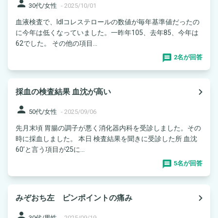
person
30代/女性
-
2025/10/01
血液検査で、ldlコレステロールの数値が毎年基準値だったの
に今年は低くなっていました。一昨年105、去年85、今年は
62でした。 その他の項目...
2名が回答
navigate_next
採血の検査結果 血沈が高い
person
50代/女性
-
2025/09/06
先月末頃 胃腸の調子が悪く消化器内科を受診しました。その
時に採血しました。 本日 検査結果を聞きに受診した所 血沈
60’と言う項目が25に...
5名が回答
navigate_next
みぞおち左 ピンポイントの痛み
person
30代/男性
-
2025/09/19