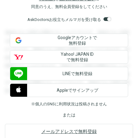
同意のうえ、無料会員登録をしてください
AskDoctorsお役立ちメルマガを受け取る
登録すると回答を閲覧することができます。登録すると回答
Googleアカウントで
を閲覧することができます。登録すると回答を閲覧すること
無料登録
ができます。登録すると回答を閲覧することができます。登
Yahoo! JAPAN ID
録すると回答を閲覧することができます。登録すると回答を
で無料登録
閲覧することができます。登録すると回答を閲覧することが
LINEで無料登録
できます。登録すると回答を閲覧することができます。登録
すると回答を閲覧することができます。登録すると回答を閲
Appleでサインアップ
覧することができます。
※個人のSNSに利用状況は投稿されません
または
メールアドレスで無料登録