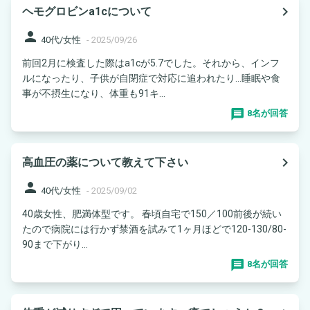
navigate_next
ヘモグロビンa1cについて
person
40代/女性
-
2025/09/26
前回2月に検査した際はa1cが5.7でした。それから、インフ
ルになったり、子供が自閉症で対応に追われたり…睡眠や食
事が不摂生になり、体重も91キ...
8名が回答
navigate_next
高血圧の薬について教えて下さい
person
40代/女性
-
2025/09/02
40歳女性、肥満体型です。 春頃自宅で150／100前後が続い
たので病院には行かず禁酒を試みて1ヶ月ほどで120-130/80-
90まで下がり...
8名が回答