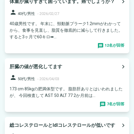
navigate_next
体重が減りすぎて困っています。癌でしょうか？
person
40代/男性
-
2026/02/27
40歳男性です。 年末に、頸動脈プラーク1.2mmがわかって
から、食事を見直し、脂質を徹底的に減らして行きました。
すると3ヶ月で60キロ➡...
12名が回答
navigate_next
肝臓の値が悪化してます
person
50代/男性
-
2026/04/03
173 cm 85kgの肥満体型です。 脂肪肝ありとはいわれました
が、 今回検査して AST 50 ALT 77 2か月前は...
7名が回答
navigate_next
総コレステロールとldlコレステロールが低いです