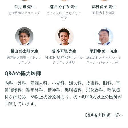
白月 遼 先生
森戸 やすみ 先生
法村 尚子 先生
患者目線のクリニック
どうかん山こどもクリニ
高松赤十字病院
ック
横山 啓太郎 先生
堤 多可弘 先生
平野井 啓一 先生
慈恵医大晴海トリトンク
VISION PARTNERメンタル
株式会社メディカル・マ
リニック
クリニック四谷
ジック・ジャパン、平野
井労働衛生コンサルタン
Q&Aの協力医師
ト事務所
内科、外科、産婦人科、小児科、婦人科、皮膚科、眼科、耳
鼻咽喉科、整形外科、精神科、循環器科、消化器科、呼吸器
科をはじめ、55以上の診療科より、のべ8,000人以上の医師が
回答しています。
Q&A協力医師一覧へ