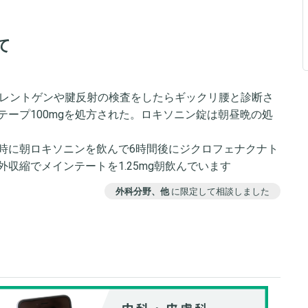
て
らレントゲンや腱反射の検査をしたらギックリ腰と診断さ
ープ100mgを処方された。ロキソニン錠は朝昼晩の処
時に朝ロキソニンを飲んで6時間後にジクロフェナクナト
収縮でメインテートを1.25mg朝飲んでいます
外科分野、他
に限定して相談しました