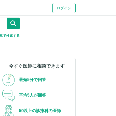
ログイン
search
章で検索する
今すぐ医師に相談できます
最短5分で回答
平均5人が回答
50以上の診療科の医師