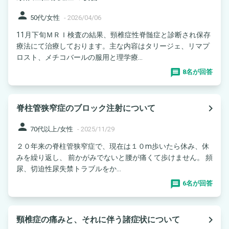
person
50代/女性
-
2026/04/06
11月下旬ＭＲＩ検査の結果、頸椎症性脊髄症と診断され保存
療法にて治療しております。主な内容はタリージェ、リマプ
ロスト、メチコバールの服用と理学療...
8名が回答
navigate_next
脊柱管狭窄症のブロック注射について
person
70代以上/女性
-
2025/11/29
２０年来の脊柱管狭窄症で、現在は１０m歩いたら休み、休
みを繰り返し、 前かがみでないと腰が痛くて歩けません。 頻
尿、切迫性尿失禁トラブルをか...
6名が回答
navigate_next
頸椎症の痛みと、それに伴う諸症状について