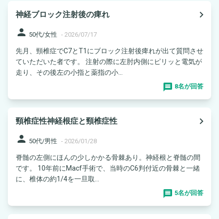
navigate_next
神経ブロック注射後の痺れ
person
50代/女性
-
2026/07/17
先月、頸椎症でC7とT1にブロック注射後痺れが出て質問させ
ていただいた者です。 注射の際に左肘内側にピリッと電気が
走り、その後左の小指と薬指の小...
8名が回答
navigate_next
頸椎症性神経根症と頸椎症性
person
50代/男性
-
2026/01/28
脊髄の左側にほんの少しかかる骨棘あり。神経根と脊髄の間
です。 10年前にMacf手術で、当時のC6判付近の骨棘と一緒
に、椎体の約1/4を一旦取...
5名が回答