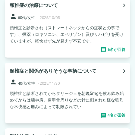
navigate_next
頸椎症の治療について
person
60代/女性
-
2025/10/05
頸椎症と診断され（ストレートネックからの症状との事で
す）、投薬（ロキソニン、エペリゾン）及びリハビリを受け
ていますが、軽快せず先が見えず不安です...
6名が回答
navigate_next
頸椎症と関係がありそうな事柄について
person
40代/女性
-
2025/11/30
頸椎症と診断されてからタリージェを朝晩5mgを飲み飲み始
めてからは腕や肩、肩甲骨周りなどの針に刺された様な強烈
な不快感と痛みによって制限されてい...
4名が回答