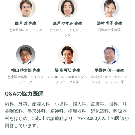
白月 遼 先生
森戸 やすみ 先生
法村 尚子 先生
患者目線のクリニック
どうかん山こどもクリニ
高松赤十字病院
ック
横山 啓太郎 先生
堤 多可弘 先生
平野井 啓一 先生
慈恵医大晴海トリトンク
VISION PARTNERメンタル
株式会社メディカル・マ
リニック
クリニック四谷
ジック・ジャパン、平野
井労働衛生コンサルタン
Q&Aの協力医師
ト事務所
内科、外科、産婦人科、小児科、婦人科、皮膚科、眼科、耳
鼻咽喉科、整形外科、精神科、循環器科、消化器科、呼吸器
科をはじめ、55以上の診療科より、のべ8,000人以上の医師が
回答しています。