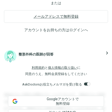
または
メールアドレスで無料登録
アカウントをお持ちの方は
ログイン
へ
navigate_next
整形外科の医師が回答
利用規約
と
個人情報の取り扱い
に
同意のうえ、無料会員登録をしてください
AskDoctorsお役立ちメルマガを受け取る
登録すると回答を閲覧することができます。登録すると回答
Googleアカウントで
を閲覧することができます。登録すると回答を閲覧すること
無料登録
ができます。登録すると回答を閲覧することができます。登