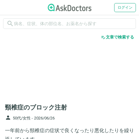
ログイン
search
edit_note
文章で検索する
頸椎症のブロック注射
person
50代/女性 -
2026/06/26
一年前から頸椎症の症状で良くなったり悪化したりを繰り