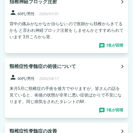
navigate_next
頚椎神経ブロック注射
person
60代/男性
-
2026/01/01
背中の痛みがなかなか治らない ので医師から頚椎からきてる
かも と言われ神経ブロック注射を しませんかとすすめられて
います 3月ころから背...
7名が回答
navigate_next
頸椎症性脊髄症の術後について
person
60代/男性
-
2026/04/17
来月5月に頸椎症の手術を後方でやりますが、皆さんの話を
見ていると、術後の状態が非常に悪い症状ばかりで不安にな
ります。同じ病気をされたタレントのM...
7名が回答
navigate_next
頸椎症性脊髄症の改善