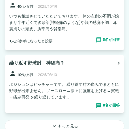
person
40代/女性
-
2025/10/19
いつも相談させていただいております。 体の左側の不調が始
まり半年近くで後頭部(神経痛のような)や顔の感覚不調、耳
裏周りの頭皮、胸部痛や背部痛、...
5名が回答
1人が参考になったと投票
navigate_next
繰り返す野球肘 神経痛？
person
10代/男性
-
2025/08/13
ポジションはピッチャーです。 繰り返す肘の痛みでまともに
野球が出来ません。 ノースロー→徐々に強度を上げる→実戦
→痛み再発 を繰り返しています...
8名が回答
keyboard_arrow_down
もっと見る