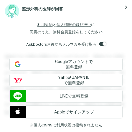
navigate_next
整形外科の医師が回答
利用規約
と
個人情報の取り扱い
に
同意のうえ、無料会員登録をしてください
AskDoctorsお役立ちメルマガを受け取る
登録すると回答を閲覧することができます。登録すると回答
Googleアカウントで
を閲覧することができます。登録すると回答を閲覧すること
無料登録
ができます。登録すると回答を閲覧することができます。登
Yahoo! JAPAN ID
録すると回答を閲覧することができます。登録すると回答を
で無料登録
閲覧することができます。登録すると回答を閲覧することが
LINEで無料登録
できます。登録すると回答を閲覧することができます。登録
すると回答を閲覧することができます。登録すると回答を閲
Appleでサインアップ
覧することができます。
※個人のSNSに利用状況は投稿されません