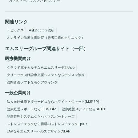
カスタマーハラスメントポリシー
関連リンク
トピックス
AskDoctors総研
オンライン診療提携医院（患者目線のクリニック）
エムスリーグループ関連サイト（一部）
医療機関向け
クラウド電子カルテならエムスリーデジカル
クリニック向け診療支援システムならデジスマ診療
訪問介護ソフトならケアウィング
一般企業向け
法人向け健康支援サービスならホワイト・ジャック(M3PSP)
健康経営レポートならEBHS Life
健康経営メディアならGO100
健康管理システムならハピネスパートナーズ
ストレスチェックなら職場のストレスチェック+plus
EAPならエムスリーヘルスデザインのEAP