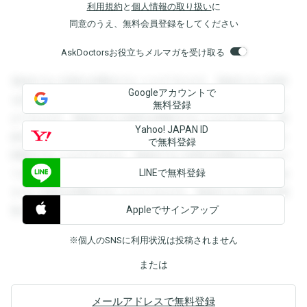
利用規約
と
個人情報の取り扱い
に
同意のうえ、無料会員登録をしてください
AskDoctorsお役立ちメルマガを受け取る
登録すると回答を閲覧することができます。登録すると回答
Googleアカウントで
を閲覧することができます。登録すると回答を閲覧すること
無料登録
ができます。登録すると回答を閲覧することができます。登
Yahoo! JAPAN ID
録すると回答を閲覧することができます。登録すると回答を
で無料登録
閲覧することができます。登録すると回答を閲覧することが
LINEで無料登録
できます。登録すると回答を閲覧することができます。登録
すると回答を閲覧することができます。登録すると回答を閲
Appleでサインアップ
覧することができます。
※個人のSNSに利用状況は投稿されません
または
メールアドレスで無料登録