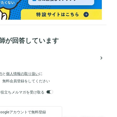
医師が回答しています
navigate_next
約
と
個人情報の取り扱い
に
、無料会員登録をしてください
orsお役立ちメルマガを受け取る
Googleアカウントで
無料登録