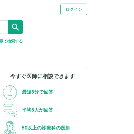
ログイン
search
章で検索する
今すぐ医師に相談できます
最短5分で回答
平均5人が回答
50以上の診療科の医師