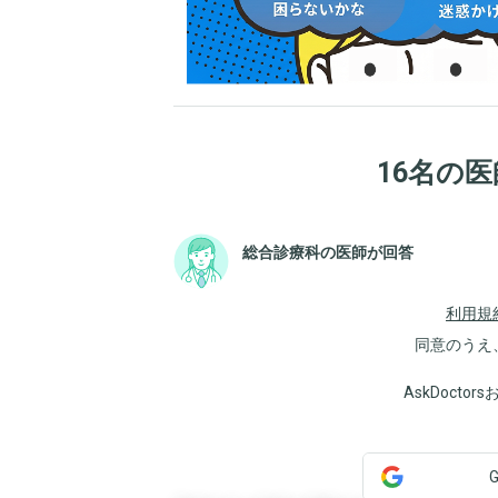
16名の
総合診療科の医師が回答
利用規
同意のうえ
AskDoct