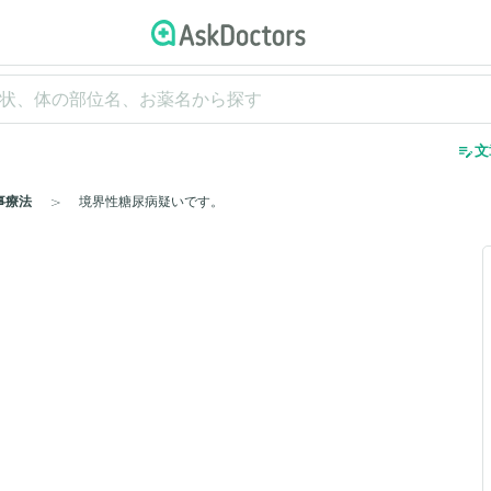
edit_note
文
事療法
境界性糖尿病疑いです。