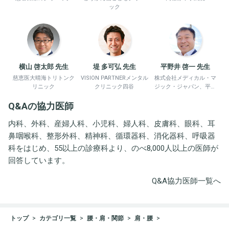
ック
横山 啓太郎 先生
堤 多可弘 先生
平野井 啓一 先生
慈恵医大晴海トリトンク
VISION PARTNERメンタル
株式会社メディカル・マ
リニック
クリニック四谷
ジック・ジャパン、平野
井労働衛生コンサルタン
Q&Aの協力医師
ト事務所
内科、外科、産婦人科、小児科、婦人科、皮膚科、眼科、耳
鼻咽喉科、整形外科、精神科、循環器科、消化器科、呼吸器
科をはじめ、55以上の診療科より、のべ8,000人以上の医師が
回答しています。
Q&A協力医師一覧へ
トップ
カテゴリ一覧
腰・肩・関節
肩・腰