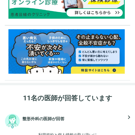
11名の医師が回答しています
navigate_next
整形外科の医師が回答
利用規約
と
個人情報の取り扱い
に