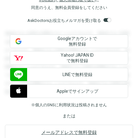
同意のうえ、無料会員登録をしてください
AskDoctorsお役立ちメルマガを受け取る
登録すると回答を閲覧することができます。登録すると回答
Googleアカウントで
を閲覧することができます。登録すると回答を閲覧すること
無料登録
ができます。登録すると回答を閲覧することができます。登
Yahoo! JAPAN ID
録すると回答を閲覧することができます。登録すると回答を
で無料登録
閲覧することができます。登録すると回答を閲覧することが
LINEで無料登録
できます。登録すると回答を閲覧することができます。登録
すると回答を閲覧することができます。登録すると回答を閲
Appleでサインアップ
覧することができます。
※個人のSNSに利用状況は投稿されません
または
メールアドレスで無料登録