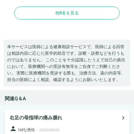
他8名を見る
本サービスは医師による健康相談サービスで、医師による回答
は相談内容に応じた医学的助言です。診断・診察などを行うも
のではありません。 このことを十分認識したうえで自己の責任
において、医療機関への受診有無等をご自身でご判断くださ
い。 実際に医療機関を受診する際も、治療方法、薬の内容等、
担当の医師によく相談、確認するようにお願いいたします。
関連Q＆A
navigate_next
右足の母指球の痛み腫れ
person
10代/男性
-
2026/04/05