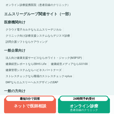
オンライン診療提携医院（患者目線のクリニック）
エムスリーグループ関連サイト（一部）
医療機関向け
クラウド電子カルテならエムスリーデジカル
クリニック向け診療支援システムならデジスマ診療
訪問介護ソフトならケアウィング
一般企業向け
法人向け健康支援サービスならホワイト・ジャック(M3PSP)
健康経営レポートならEBHS Life
健康経営メディアならGO100
健康管理システムならハピネスパートナーズ
ストレスチェックなら職場のストレスチェック+plus
EAPならエムスリーヘルスデザインのEAP
一般の方向け
医療総合サイトQLife（キューライフ）
肥満症総合サイトならひまんラボ
最短5分で回答
24時間予約受付
ネットで医師相談
オンライン診療
Copyright © 2005-2026 M3, Inc. All Rights Reserved.
患者目線のクリニック