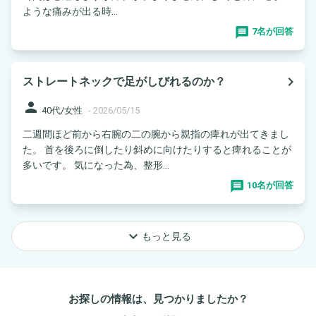
ような痛みが出る時...
7名が回答
navigate_next
ストレートネックで足がしびれるのか？
person
40代/女性
-
2026/05/15
二週間ほど前から右腕の二の腕から親指の痺れが出てきまし
た。 首を後ろに倒したり斜めに向けたりすると痺れることが
多いです。 気になった為、整形...
10名が回答
keyboard_arrow_down
もっと見る
お探しの情報は、見つかりましたか？