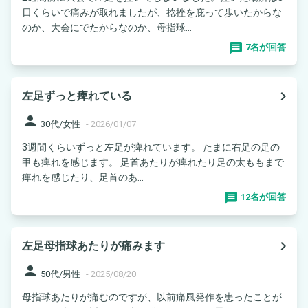
日くらいで痛みが取れましたが、捻挫を庇って歩いたからな
のか、大会にでたからなのか、母指球...
7名が回答
navigate_next
左足ずっと痺れている
person
30代/女性
-
2026/01/07
3週間くらいずっと左足が痺れています。 たまに右足の足の
甲も痺れを感じます。 足首あたりが痺れたり足の太ももまで
痺れを感じたり、足首のあ...
12名が回答
navigate_next
左足母指球あたりが痛みます
person
50代/男性
-
2025/08/20
母指球あたりが痛むのですが、以前痛風発作を患ったことが