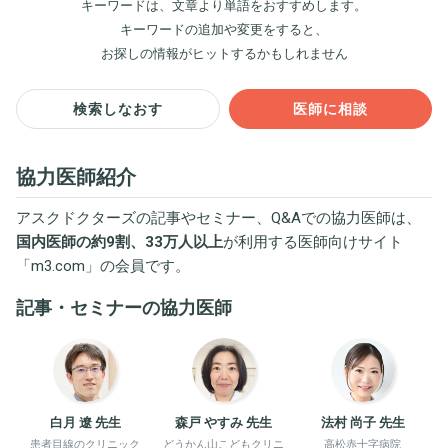
キーワードは、文章より単語をおすすめします。
キーワードの追加や変更をすると、
お探しの情報がヒットするかもしれません
検索しなおす
医師に相談
協力医師紹介
アスクドクターズの記事やセミナー、Q&Aでの協力医師は、
国内医師の約9割、33万人以上
が利用する医師向けサイト
「
m3.com
」の会員です。
記事・セミナーの協力医師
白月 遼 先生
森戸 やすみ 先生
法村 尚子 先生
患者目線のクリニック
どうかん山こどもクリニ
高松赤十字病院