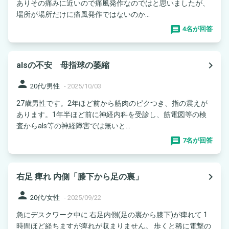
ありその痛みに近いので痛風発作なのではと思いましたが、
場所が場所だけに痛風発作ではないのか...
4名が回答
navigate_next
alsの不安 母指球の萎縮
person
20代/男性
-
2025/10/03
27歳男性です。2年ほど前から筋肉のピクつき、指の震えが
あります。1年半ほど前に神経内科を受診し、筋電図等の検
査からals等の神経障害では無いと...
7名が回答
navigate_next
右足 痺れ 内側「膝下から足の裏」
person
20代/女性
-
2025/09/22
急にデスクワーク中に 右足内側(足の裏から膝下)が痺れて 1
時間ほど経ちますが痺れが収まりません。 歩くと稀に電撃の