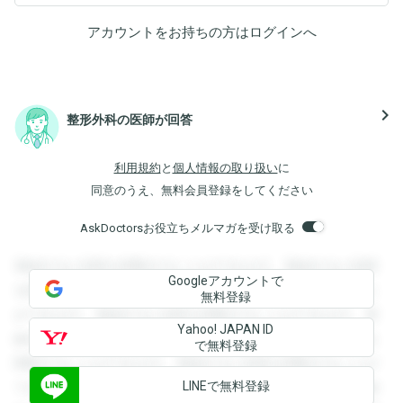
アカウントをお持ちの方は
ログイン
へ
navigate_next
整形外科の医師が回答
利用規約
と
個人情報の取り扱い
に
同意のうえ、無料会員登録をしてください
AskDoctorsお役立ちメルマガを受け取る
登録すると回答を閲覧することができます。登録すると回答
Googleアカウントで
を閲覧することができます。登録すると回答を閲覧すること
無料登録
ができます。登録すると回答を閲覧することができます。登
Yahoo! JAPAN ID
録すると回答を閲覧することができます。登録すると回答を
で無料登録
閲覧することができます。登録すると回答を閲覧することが
LINEで無料登録
できます。登録すると回答を閲覧することができます。登録