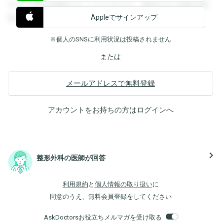
すると回答を閲覧することができます。登録すると回答を閲
Appleでサインアップ
覧することができます。
※個人のSNSに利用状況は投稿されません
または
メールアドレスで無料登録
アカウントをお持ちの方は
ログイン
へ
navigate_next
整形外科の医師が回答
利用規約
と
個人情報の取り扱い
に
同意のうえ、無料会員登録をしてください
AskDoctorsお役立ちメルマガを受け取る