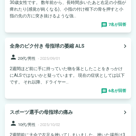
30歳女性です。 数年前から、長時間歩いたあと右足の小指が
痺れたり(感覚が鈍くなる)、小指の付け根下の骨を押すと小
指の先の方に突き抜けるような強...
7名が回答
navigate_next
全身のピク付き 母指球の萎縮 ALS
person
20代/男性
-
2025/09/01
2週間ほど前に手に持っていた物を落としたことをきっかけ
にALSではないかと疑っています。 現在の症状としては以下
です。 それ以降、ドライヤー...
6名が回答
navigate_next
スポーツ選手の母指球の痛み
person
10代/男性
-
2025/10/02
2週間前に大会で左足を挫いてしまいました。挫いた場所は3