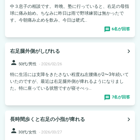
中３息子の相談です。 昨晩、塾に行っていると、右足の母指
球に痛み始め。ちなみに昨日は雨で野球練習は無かったで
す。今朝痛み止めを飲み、今日は硬式...
6名が回答
navigate_next
右足腿外側がしびれる
person
50代/男性
-
2026/02/26
特に生活には支障をきたさない程度ね左腰痛が2〜3年続いて
いたのですが、最近は右足腿外側が痺れるようになりまし
た。特に座っている状態ですが寝そべっ...
7名が回答
navigate_next
長時間歩くと右足の小指が痺れる
person
30代/女性
-
2026/03/27