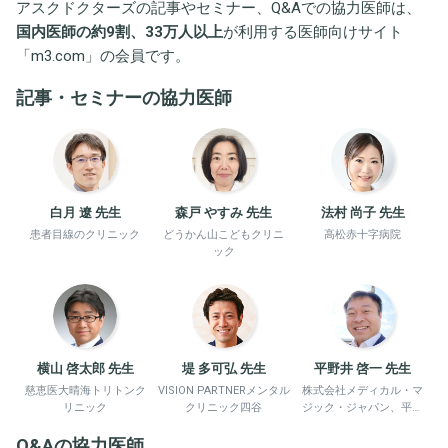
アスクドクターズの記事やセミナー、Q&Aでの協力医師は、
国内医師の約9割、33万人以上
が利用する医師向けサイト
「
m3.com
」の会員です。
記事・セミナーの協力医師
白月 遼 先生
森戸 やすみ 先生
法村 尚子 先生
患者目線のクリニック
どうかん山こどもクリニ
高松赤十字病院
ック
横山 啓太郎 先生
堤 多可弘 先生
平野井 啓一 先生
慈恵医大晴海トリトンク
VISION PARTNERメンタル
株式会社メディカル・マ
リニック
クリニック四谷
ジック・ジャパン、平野
井労働衛生コンサルタン
Q&Aの協力医師
ト事務所