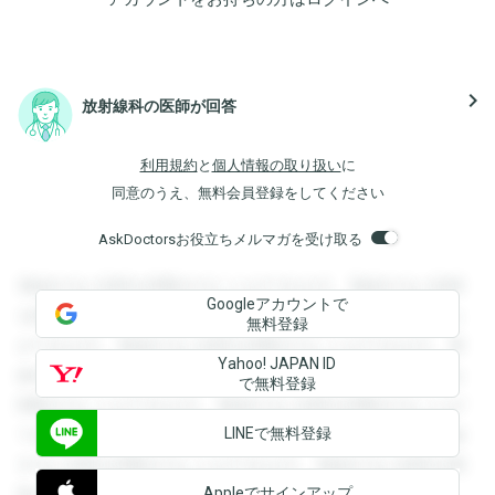
navigate_next
放射線科の医師が回答
利用規約
と
個人情報の取り扱い
に
同意のうえ、無料会員登録をしてください
AskDoctorsお役立ちメルマガを受け取る
登録すると回答を閲覧することができます。登録すると回答
Googleアカウントで
を閲覧することができます。登録すると回答を閲覧すること
無料登録
ができます。登録すると回答を閲覧することができます。登
Yahoo! JAPAN ID
録すると回答を閲覧することができます。登録すると回答を
で無料登録
閲覧することができます。登録すると回答を閲覧することが
LINEで無料登録
できます。登録すると回答を閲覧することができます。登録
すると回答を閲覧することができます。登録すると回答を閲
Appleでサインアップ
覧することができます。