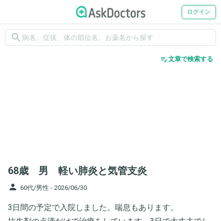
ログイン
search
edit_note
文章で検索する
68歳 男 軽い肺炎と気管支炎
person
60代/男性 -
2026/06/30
3日間の予定で入院しました。喘息もあります。