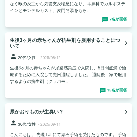
なく喉の炎症から気管支炎喘息になり、耳鼻科でカルボステ
インとモンテルカスト、麦門冬湯をもら...
7名が回答
生後3ヶ月の赤ちゃんが抗生剤を服用することにつ
navigate_next
いて
person
20代/女性
-
2025/08/12
生後3ヶ月の赤ちゃんが尿路感染症で入院し、5日間点滴で治
療するために入院して先日退院しました。 退院後、家で服用
するようの抗生剤（クラバモ...
13名が回答
navigate_next
尿かおりものが生臭い？
person
30代/女性
-
2025/09/11
こんにちは。 先週TULにて結石手術を受けたものです。 手術