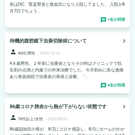
前はDIC、腎盂腎炎と敗血症になり入院してました。 入院が8
月7日でちょう...
1名が回答
navigate_next
待機的腹腔鏡下虫垂切除術について
person
40代/男性
-
2025/10/16
4８歳男性、２年前に虫垂炎となりその時はクリニックで抗
生剤の点滴と内服での外来治療でした。今月初めに急な激痛
あり救急病院で虫垂炎の再発と診断、「...
4名が回答
navigate_next
86歳コロナ肺炎から熱が下がらない状態です
person
70代以上/女性
-
2025/09/01
86歳認知症の母が、8/2にコロナ感染し、8/5にホームのかか