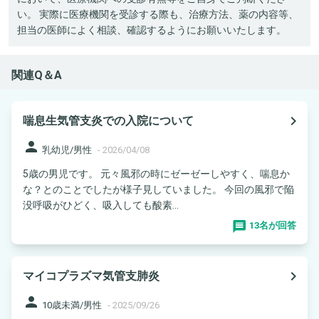
い。 実際に医療機関を受診する際も、治療方法、薬の内容等、
担当の医師によく相談、確認するようにお願いいたします。
関連Q＆A
navigate_next
喘息生気管支炎での入院について
person
乳幼児/男性
-
2026/04/08
5歳の男児です。 元々風邪の時にゼーゼーしやすく、喘息か
な？とのことでしたが様子見していました。 今回の風邪で陥
没呼吸がひどく、吸入しても酸素...
13名が回答
navigate_next
マイコプラズマ気管支肺炎
person
10歳未満/男性
-
2025/09/26