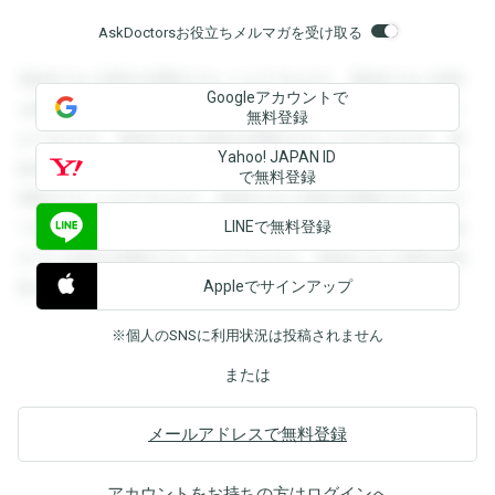
AskDoctorsお役立ちメルマガを受け取る
登録すると回答を閲覧することができます。登録すると回答
Googleアカウントで
を閲覧することができます。登録すると回答を閲覧すること
無料登録
ができます。登録すると回答を閲覧することができます。登
Yahoo! JAPAN ID
録すると回答を閲覧することができます。登録すると回答を
で無料登録
閲覧することができます。登録すると回答を閲覧することが
LINEで無料登録
できます。登録すると回答を閲覧することができます。登録
すると回答を閲覧することができます。登録すると回答を閲
Appleでサインアップ
覧することができます。
※個人のSNSに利用状況は投稿されません
または
メールアドレスで無料登録
アカウントをお持ちの方は
ログイン
へ