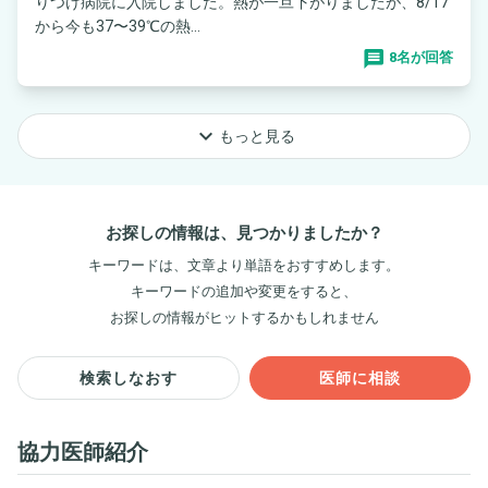
りつけ病院に入院しました。熱が一旦下がりましたが、8/17
から今も37〜39℃の熱...
8名が回答
keyboard_arrow_down
もっと見る
お探しの情報は、見つかりましたか？
キーワードは、文章より単語をおすすめします。
キーワードの追加や変更をすると、
お探しの情報がヒットするかもしれません
検索しなおす
医師に相談
協力医師紹介