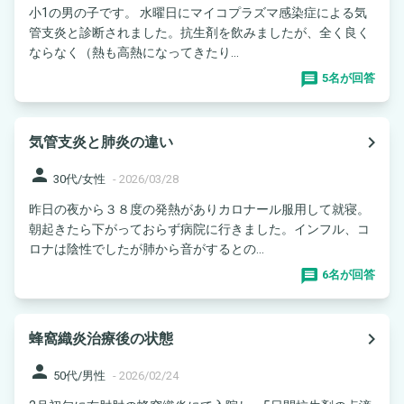
小1の男の子です。 水曜日にマイコプラズマ感染症による気
管支炎と診断されました。抗生剤を飲みましたが、全く良く
ならなく（熱も高熱になってきたり...
5名が回答
navigate_next
気管支炎と肺炎の違い
person
30代/女性
-
2026/03/28
昨日の夜から３８度の発熱がありカロナール服用して就寝。
朝起きたら下がっておらず病院に行きました。インフル、コ
ロナは陰性でしたが肺から音がするとの...
6名が回答
navigate_next
蜂窩織炎治療後の状態
person
50代/男性
-
2026/02/24