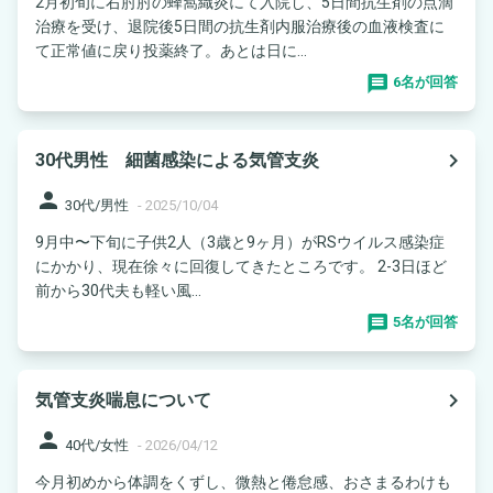
2月初旬に右肘肘の蜂窩織炎にて入院し、5日間抗生剤の点滴
治療を受け、退院後5日間の抗生剤内服治療後の血液検査に
て正常値に戻り投薬終了。あとは日に...
6名が回答
navigate_next
30代男性 細菌感染による気管支炎
person
30代/男性
-
2025/10/04
9月中〜下旬に子供2人（3歳と9ヶ月）がRSウイルス感染症
にかかり、現在徐々に回復してきたところです。 2-3日ほど
前から30代夫も軽い風...
5名が回答
navigate_next
気管支炎喘息について
person
40代/女性
-
2026/04/12
今月初めから体調をくずし、微熱と倦怠感、おさまるわけも