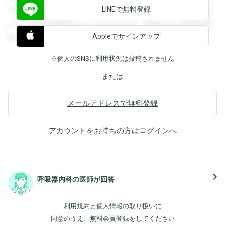
LINEで無料登録
できます。登録すると回答を閲覧することができます。登録
すると回答を閲覧することができます。登録すると回答を閲
Appleでサインアップ
覧することができます。
※個人のSNSに利用状況は投稿されません
または
メールアドレスで無料登録
アカウントをお持ちの方は
ログイン
へ
navigate_next
呼吸器内科の医師が回答
利用規約
と
個人情報の取り扱い
に
同意のうえ、無料会員登録をしてください