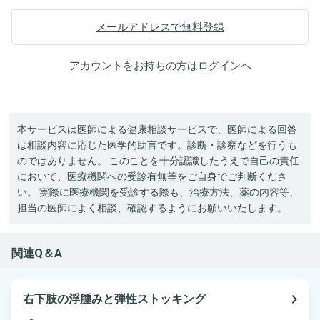
メールアドレスで無料登録
アカウントをお持ちの方は
ログイン
へ
本サービスは医師による健康相談サービスで、医師による回答
は相談内容に応じた医学的助言です。診断・診察などを行うも
のではありません。 このことを十分認識したうえで自己の責任
において、医療機関への受診有無等をご自身でご判断くださ
い。 実際に医療機関を受診する際も、治療方法、薬の内容等、
担当の医師によく相談、確認するようにお願いいたします。
関連Q＆A
navigate_next
右下肢の浮腫みと弾性ストッキング