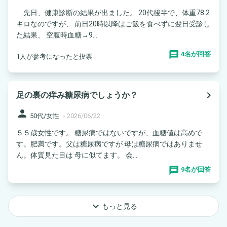
先日、健康診断の結果が出ました。 20代後半で、体重78.2
キロなのですが、 前日20時以降はご飯を食べずに翌日受診し
た結果、 空腹時血糖→9...
4名が回答
1人が参考になったと投票
navigate_next
足の裏の痒み糖尿病でしょうか？
person
50代/女性
-
2026/06/22
５５歳女性です。 糖尿病ではないですが、血糖値は高めで
す。肥満です。父は糖尿病ですが 母は糖尿病ではありませ
ん。体質見た目は 母に似てます。 会...
9名が回答
keyboard_arrow_down
もっと見る