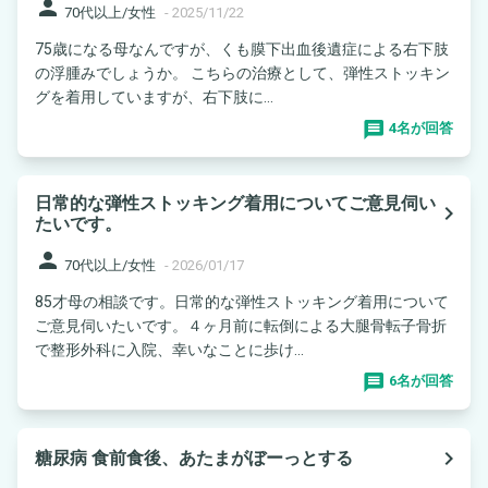
person
70代以上/女性
-
2025/11/22
75歳になる母なんですが、くも膜下出血後遺症による右下肢
の浮腫みでしょうか。 こちらの治療として、弾性ストッキン
グを着用していますが、右下肢に...
4名が回答
日常的な弾性ストッキング着用についてご意見伺い
navigate_next
たいです。
person
70代以上/女性
-
2026/01/17
85才母の相談です。日常的な弾性ストッキング着用について
ご意見伺いたいです。４ヶ月前に転倒による大腿骨転子骨折
で整形外科に入院、幸いなことに歩け...
6名が回答
navigate_next
糖尿病 食前食後、あたまがぼーっとする