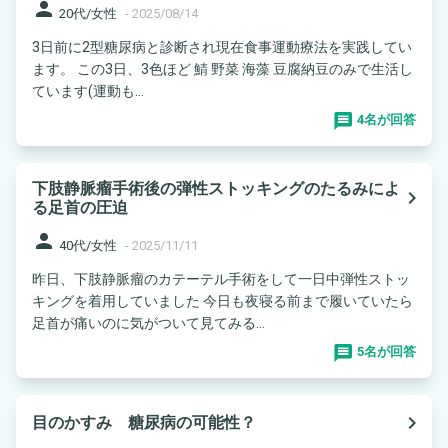
person
20代/女性
-
2025/08/14
3日前に2型糖尿病と診断され現在食事運動療法を実践してい
ます。 この3日、3色ほど 鯖 野菜 海藻 豆腐納豆のみで生活し
ています(運動も...
4名が回答
下肢静脈瘤手術後の弾性ストッキングのたるみによ
navigate_next
る足首の圧迫
person
40代/女性
-
2025/11/11
昨日、下肢静脈瘤のカテーテル手術をして一日中弾性ストッ
キングを着用していました 今日も夜寝る前まで履いていたら
足首が痛いのに気がついて見てみる...
5名が回答
navigate_next
目のかすみ 糖尿病の可能性？