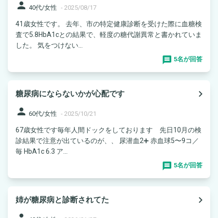
person
40代/女性
-
2025/08/17
41歳女性です。 去年、市の特定健康診断を受けた際に血糖検
査で5.8HbA1cとの結果で、軽度の糖代謝異常と書かれていま
した。 気をつけない...
5名が回答
navigate_next
糖尿病にならないかが心配です
person
60代/女性
-
2025/10/21
67歳女性です毎年人間ドックをしております 先日10月の検
診結果で注意が出ているのが、、 尿潜血2➕ 赤血球5〜9コ／
毎 HbA1c 6.3 ア...
5名が回答
navigate_next
姉が糖尿病と診断されてた
person