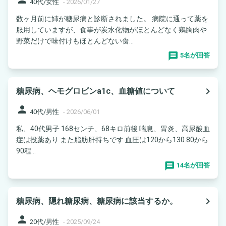
40代/女性
-
2026/01/27
数ヶ月前に姉が糖尿病と診断されました。 病院に通って薬を
服用していますが、食事が炭水化物がほとんどなく鶏胸肉や
野菜だけで味付けもほとんどない食...
5名が回答
navigate_next
糖尿病、ヘモグロビンa1c、血糖値について
person
40代/男性
-
2026/06/01
私、40代男子 168センチ、68キロ前後 喘息、胃炎、高尿酸血
症は投薬あり また脂肪肝持ちです 血圧は120から130.80から
90程...
14名が回答
navigate_next
糖尿病、隠れ糖尿病、糖尿病に該当するか。
person
20代/男性
-
2025/09/24