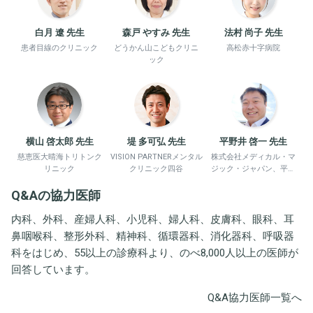
白月 遼 先生
森戸 やすみ 先生
法村 尚子 先生
患者目線のクリニック
どうかん山こどもクリニ
高松赤十字病院
ック
横山 啓太郎 先生
堤 多可弘 先生
平野井 啓一 先生
慈恵医大晴海トリトンク
VISION PARTNERメンタル
株式会社メディカル・マ
リニック
クリニック四谷
ジック・ジャパン、平野
井労働衛生コンサルタン
Q&Aの協力医師
ト事務所
内科、外科、産婦人科、小児科、婦人科、皮膚科、眼科、耳
鼻咽喉科、整形外科、精神科、循環器科、消化器科、呼吸器
科をはじめ、55以上の診療科より、のべ8,000人以上の医師が
回答しています。
Q&A協力医師一覧へ