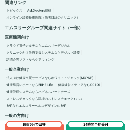
関連リンク
トピックス
AskDoctors総研
オンライン診療提携医院（患者目線のクリニック）
エムスリーグループ関連サイト（一部）
医療機関向け
クラウド電子カルテならエムスリーデジカル
クリニック向け診療支援システムならデジスマ診療
訪問介護ソフトならケアウィング
一般企業向け
法人向け健康支援サービスならホワイト・ジャック(M3PSP)
健康経営レポートならEBHS Life
健康経営メディアならGO100
健康管理システムならハピネスパートナーズ
ストレスチェックなら職場のストレスチェック+plus
EAPならエムスリーヘルスデザインのEAP
一般の方向け
医療総合サイトQLife（キューライフ）
肥満症総合サイトならひまんラボ
最短5分で回答
24時間予約受付