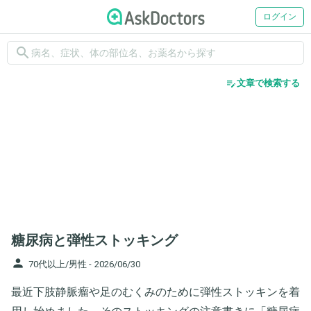
ログイン
search
edit_note
文章で検索する
糖尿病と弾性ストッキング
person
70代以上/男性 -
2026/06/30
最近下肢静脈瘤や足のむくみのために弾性ストッキンを着