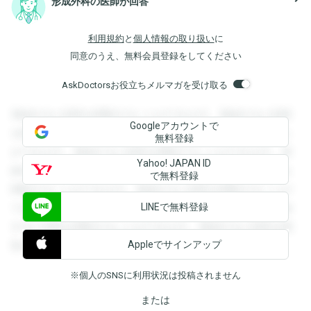
形成外科の医師が回答
利用規約
と
個人情報の取り扱い
に
同意のうえ、無料会員登録をしてください
AskDoctorsお役立ちメルマガを受け取る
登録すると回答を閲覧することができます。登録すると回答
Googleアカウントで
を閲覧することができます。登録すると回答を閲覧すること
無料登録
ができます。登録すると回答を閲覧することができます。登
Yahoo! JAPAN ID
録すると回答を閲覧することができます。登録すると回答を
で無料登録
閲覧することができます。登録すると回答を閲覧することが
LINEで無料登録
できます。登録すると回答を閲覧することができます。登録
すると回答を閲覧することができます。登録すると回答を閲
Appleでサインアップ
覧することができます。
※個人のSNSに利用状況は投稿されません
または