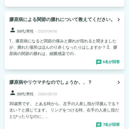
navigate_next
膠原病による関節の腫れについて教えてください。
person
30代/男性
-
2025/09/30
1、膠原病になると関節の痛みと腫れが現れると聞きました
が、腫れた場所はほんのり赤くなったりはしますか？ 2、膠
原病の関節の腫れは、細菌感染での...
6名が回答
navigate_next
膠原病やリウマチなのでしょうか、、？
person
30代/男性
-
2026/03/30
30歳男です。 とある時から、左手の人差し指が浮腫んでる？
太い？と感じてます。 リングをつける時、右手の人差し指だ
とぴったりなのに、...
7名が回答