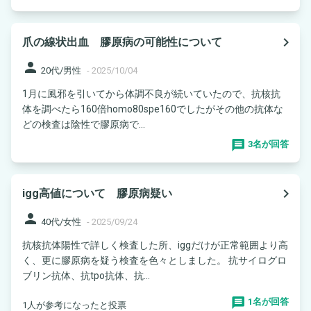
navigate_next
爪の線状出血 膠原病の可能性について
person
20代/男性
-
2025/10/04
1月に風邪を引いてから体調不良が続いていたので、抗核抗
体を調べたら160倍homo80spe160でしたがその他の抗体な
どの検査は陰性で膠原病で...
3名が回答
navigate_next
igg高値について 膠原病疑い
person
40代/女性
-
2025/09/24
抗核抗体陽性で詳しく検査した所、iggだけが正常範囲より高
く、更に膠原病を疑う検査を色々としました。 抗サイログロ
ブリン抗体、抗tpo抗体、抗...
1名が回答
1人が参考になったと投票