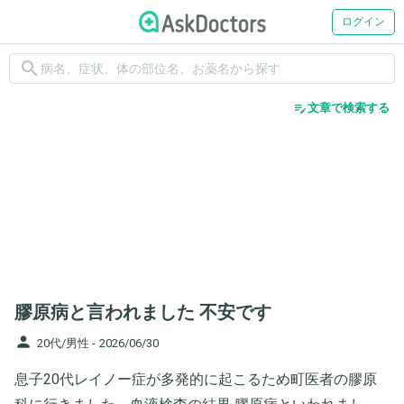
ログイン
search
edit_note
文章で検索する
膠原病と言われました 不安です
person
20代/男性 -
2026/06/30
息子20代レイノー症が多発的に起こるため町医者の膠原