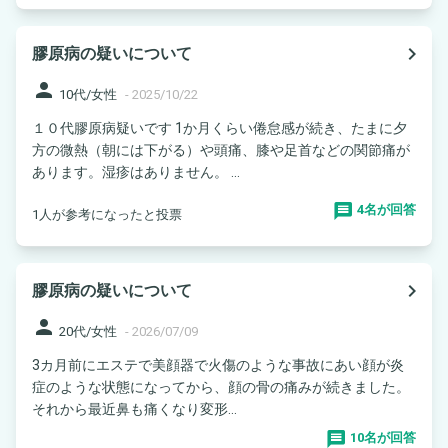
navigate_next
膠原病の疑いについて
person
10代/女性
-
2025/10/22
１０代膠原病疑いです 1か月くらい倦怠感が続き、たまに夕
方の微熱（朝には下がる）や頭痛、膝や足首などの関節痛が
あります。湿疹はありません。 ...
4名が回答
1人が参考になったと投票
navigate_next
膠原病の疑いについて
person
20代/女性
-
2026/07/09
3カ月前にエステで美顔器で火傷のような事故にあい顔が炎
症のような状態になってから、顔の骨の痛みが続きました。
それから最近鼻も痛くなり変形...
10名が回答