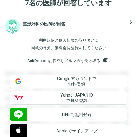
7名の医師が回答しています
navigate_next
整形外科の医師が回答
利用規約
と
個人情報の取り扱い
に
同意のうえ、無料会員登録をしてください
AskDoctorsお役立ちメルマガを受け取る
登録すると回答を閲覧することができます。登録すると回答
Googleアカウントで
を閲覧することができます。登録すると回答を閲覧すること
無料登録
ができます。登録すると回答を閲覧することができます。登
Yahoo! JAPAN ID
録すると回答を閲覧することができます。登録すると回答を
で無料登録
閲覧することができます。登録すると回答を閲覧することが
LINEで無料登録
できます。登録すると回答を閲覧することができます。登録
すると回答を閲覧することができます。登録すると回答を閲
Appleでサインアップ
覧することができます。