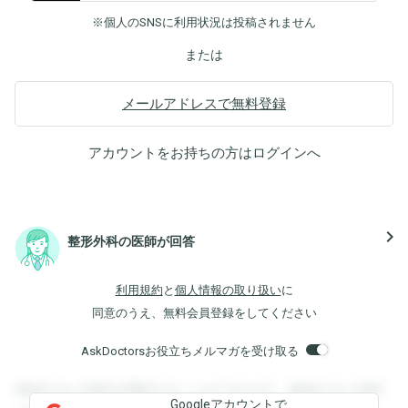
※個人のSNSに利用状況は投稿されません
または
メールアドレスで無料登録
アカウントをお持ちの方は
ログイン
へ
navigate_next
整形外科の医師が回答
利用規約
と
個人情報の取り扱い
に
同意のうえ、無料会員登録をしてください
AskDoctorsお役立ちメルマガを受け取る
登録すると回答を閲覧することができます。登録すると回答
Googleアカウントで