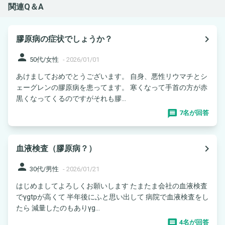
関連Q＆A
navigate_next
膠原病の症状でしょうか？
person
50代/女性
-
2026/01/01
あけましておめでとうございます。 自身、悪性リウマチとシ
ェーグレンの膠原病を患ってます。 寒くなって手首の方が赤
黒くなってくるのですがそれも膠...
7名が回答
navigate_next
血液検査（膠原病？）
person
30代/男性
-
2026/01/21
はじめましてよろしくお願いします たまたま会社の血液検査
でγgtpが高くて 半年後にふと思い出して 病院で血液検査をし
たら 減量したのもありγg...
4名が回答