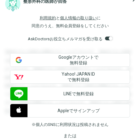
整形外科の医師が回答
利用規約
と
個人情報の取り扱い
に
同意のうえ、無料会員登録をしてください
AskDoctorsお役立ちメルマガを受け取る
登録すると回答を閲覧することができます。登録すると回答
Googleアカウントで
を閲覧することができます。登録すると回答を閲覧すること
無料登録
ができます。登録すると回答を閲覧することができます。登
Yahoo! JAPAN ID
録すると回答を閲覧することができます。登録すると回答を
で無料登録
閲覧することができます。登録すると回答を閲覧することが
LINEで無料登録
できます。登録すると回答を閲覧することができます。登録
すると回答を閲覧することができます。登録すると回答を閲
Appleでサインアップ
覧することができます。
※個人のSNSに利用状況は投稿されません
または