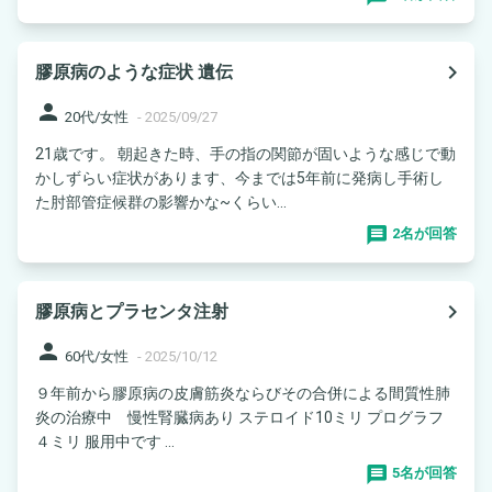
navigate_next
膠原病のような症状 遺伝
person
20代/女性
-
2025/09/27
21歳です。 朝起きた時、手の指の関節が固いような感じで動
かしずらい症状があります、今までは5年前に発病し手術し
た肘部管症候群の影響かな~くらい...
2名が回答
navigate_next
膠原病とプラセンタ注射
person
60代/女性
-
2025/10/12
９年前から膠原病の皮膚筋炎ならびその合併による間質性肺
炎の治療中 慢性腎臓病あり ステロイド10ミリ プログラフ
４ミリ 服用中です ...
5名が回答