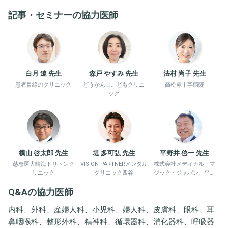
記事・セミナーの協力医師
白月 遼 先生
森戸 やすみ 先生
法村 尚子 先生
患者目線のクリニック
どうかん山こどもクリニ
高松赤十字病院
ック
横山 啓太郎 先生
堤 多可弘 先生
平野井 啓一 先生
慈恵医大晴海トリトンク
VISION PARTNERメンタル
株式会社メディカル・マ
リニック
クリニック四谷
ジック・ジャパン、平野
井労働衛生コンサルタン
Q&Aの協力医師
ト事務所
内科、外科、産婦人科、小児科、婦人科、皮膚科、眼科、耳
鼻咽喉科、整形外科、精神科、循環器科、消化器科、呼吸器