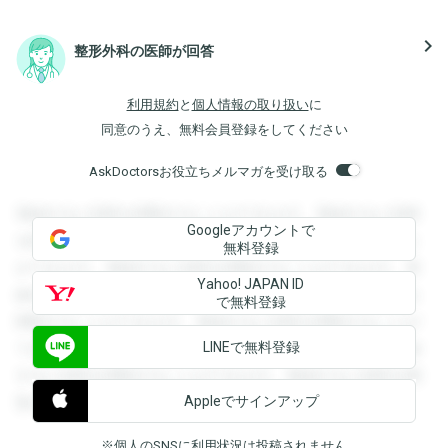
navigate_next
整形外科の医師が回答
利用規約
と
個人情報の取り扱い
に
同意のうえ、無料会員登録をしてください
AskDoctorsお役立ちメルマガを受け取る
登録すると回答を閲覧することができます。登録すると回答
Googleアカウントで
を閲覧することができます。登録すると回答を閲覧すること
無料登録
ができます。登録すると回答を閲覧することができます。登
Yahoo! JAPAN ID
録すると回答を閲覧することができます。登録すると回答を
で無料登録
閲覧することができます。登録すると回答を閲覧することが
LINEで無料登録
できます。登録すると回答を閲覧することができます。登録
すると回答を閲覧することができます。登録すると回答を閲
Appleでサインアップ
覧することができます。
※個人のSNSに利用状況は投稿されません