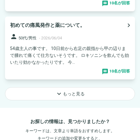
10名が回答
navigate_next
初めての痛風発作と薬について。
person
50代/男性
-
2026/06/04
54歳主人の事です。 10日前から右足の親指から甲の辺りま
で腫れて痛くて仕方ないそうです。 ロキソニンを飲んでも効
いたり効かなかったりです。 今...
10名が回答
keyboard_arrow_down
もっと見る
お探しの情報は、見つかりましたか？
キーワードは、文章より単語をおすすめします。
キーワードの追加や変更をすると、