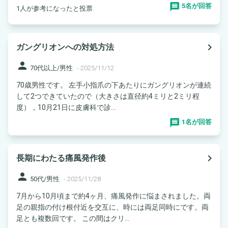
5名が回答
1人が参考になったと投票
navigate_next
ガングリオンへの対処方法
person
70代以上/男性
-
2025/11/12
70歳男性です。 左手小指爪の下あたりにガングリオンが連続
して2つできていたので（大きさは直径約4ミリと2ミリ程
度），10月21日に皮膚科で診...
1名が回答
navigate_next
長期にわたる痛風発作後
person
50代/男性
-
2025/11/28
7月から10月頃まで約4ヶ月、痛風発作に悩まされました。両
足の親指の付け根付近を交互に、時には両足同時にです。両
足とも複数回です。 この間はクリ...