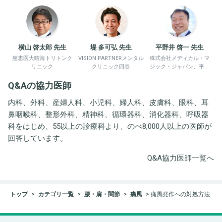
横山 啓太郎 先生
堤 多可弘 先生
平野井 啓一 先生
慈恵医大晴海トリトンク
VISION PARTNERメンタル
株式会社メディカル・マ
リニック
クリニック四谷
ジック・ジャパン、平野
井労働衛生コンサルタン
Q&Aの協力医師
ト事務所
内科、外科、産婦人科、小児科、婦人科、皮膚科、眼科、耳
鼻咽喉科、整形外科、精神科、循環器科、消化器科、呼吸器
科をはじめ、55以上の診療科より、のべ8,000人以上の医師が
回答しています。
Q&A協力医師一覧へ
トップ
カテゴリ一覧
腰・肩・関節
痛風
痛風発作への対処方法