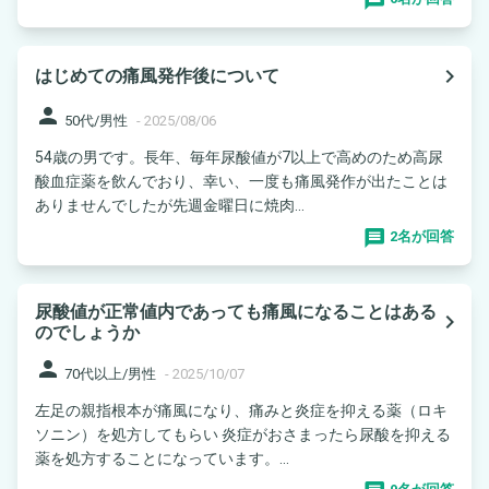
navigate_next
はじめての痛風発作後について
person
50代/男性
-
2025/08/06
54歳の男です。長年、毎年尿酸値が7以上で高めのため高尿
酸血症薬を飲んでおり、幸い、一度も痛風発作が出たことは
ありませんでしたが先週金曜日に焼肉...
2名が回答
尿酸値が正常値内であっても痛風になることはある
navigate_next
のでしょうか
person
70代以上/男性
-
2025/10/07
左足の親指根本が痛風になり、痛みと炎症を抑える薬（ロキ
ソニン）を処方してもらい 炎症がおさまったら尿酸を抑える
薬を処方することになっています。...