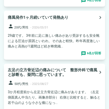
9名が回答
navigate_next
痛風発作1ヶ月続いていて発熱あり
person
20代/男性
-
2026/03/31
29歳です。 3年前に足に激しい痛みがあり受診するも安全靴
による圧迫が原因といわれ、そのあと軽快。昨年再度激しい
痛みと高熱が1週間ほど続き蜂窩織...
6名が回答
左足の立方骨近辺の痛みについて 整形外科で痛風
navigate_next
と診断も、疑問に思っています。
person
50代/男性
-
2025/08/27
3か月程度前から左足立方骨近辺に痛みがあります。 （左足
側面真ん中当たり。画像赤部分） 右側と比較すると、触ると
若干山のような小さな瘤になっ...