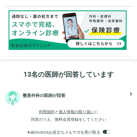
13名の医師が回答しています
navigate_next
整形外科の医師が回答
利用規約
と
個人情報の取り扱い
に
同意のうえ、無料会員登録をしてください
AskDoctorsお役立ちメルマガを受け取る