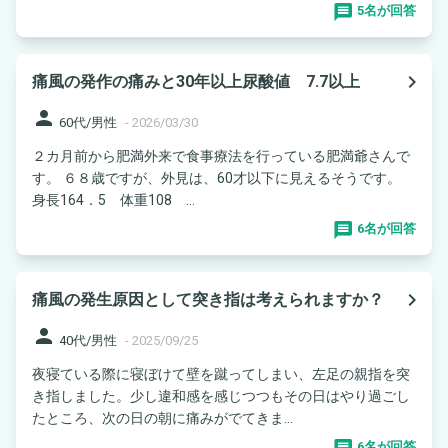
5名が回答
navigate_next
痛風の発作の痛みと30年以上尿酸値 7.7以上
person
60代/男性
-
2026/03/30
２カ月前から肥満外来で食事療法を行っている肥満爺さんで
す。 ６８歳ですが、外見は、60才以下に見えるそうです。
身長164．5 体重108 ...
6名が回答
navigate_next
痛風の発生原因として突き指は考えられますか？
person
40代/男性
-
2025/09/25
夜寝ている際に寝ぼけて壁を蹴ってしまい、左足の親指を突
き指しました。少し違和感を感じつつもその日はやり過ごし
たところ、次の日の朝に痛みがでてきま...
6名が回答