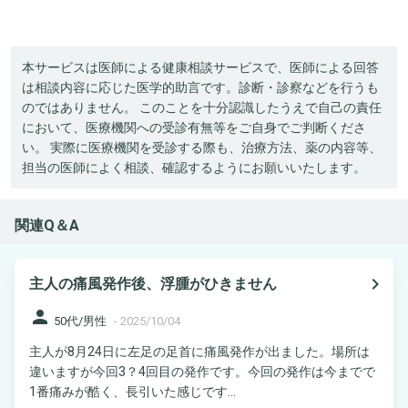
本サービスは医師による健康相談サービスで、医師による回答
は相談内容に応じた医学的助言です。診断・診察などを行うも
のではありません。 このことを十分認識したうえで自己の責任
において、医療機関への受診有無等をご自身でご判断くださ
い。 実際に医療機関を受診する際も、治療方法、薬の内容等、
担当の医師によく相談、確認するようにお願いいたします。
関連Q＆A
navigate_next
主人の痛風発作後、浮腫がひきません
person
50代/男性
-
2025/10/04
主人が8月24日に左足の足首に痛風発作が出ました。場所は
違いますが今回3？4回目の発作です。今回の発作は今までで
1番痛みが酷く、長引いた感じです...