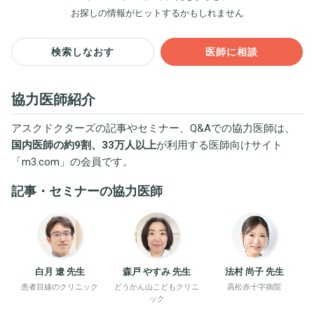
お探しの情報がヒットするかもしれません
検索しなおす
医師に相談
協力医師紹介
アスクドクターズの記事やセミナー、Q&Aでの協力医師は、
国内医師の約9割、33万人以上
が利用する医師向けサイト
「
m3.com
」の会員です。
記事・セミナーの協力医師
白月 遼 先生
森戸 やすみ 先生
法村 尚子 先生
患者目線のクリニック
どうかん山こどもクリニ
高松赤十字病院
ック