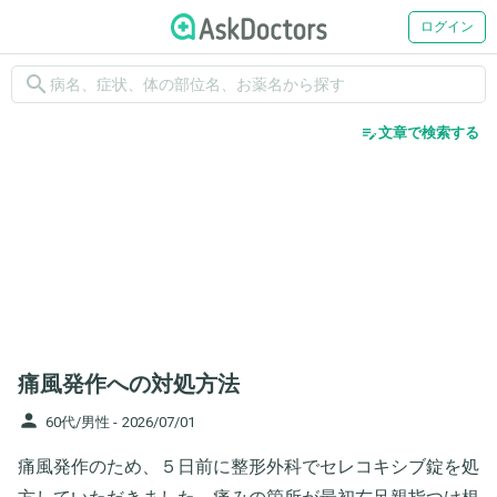
ログイン
search
edit_note
文章で検索する
痛風発作への対処方法
person
60代/男性 -
2026/07/01
痛風発作のため、５日前に整形外科でセレコキシブ錠を処