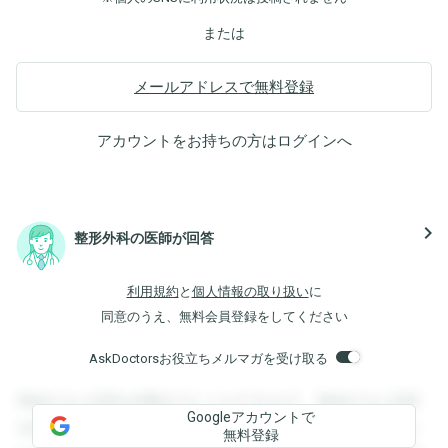
または
メールアドレスで無料登録
アカウントをお持ちの方は
ログイン
へ
navigate_next
整形外科の医師が回答
利用規約
と
個人情報の取り扱い
に
同意のうえ、無料会員登録をしてください
AskDoctorsお役立ちメルマガを受け取る
登録すると回答を閲覧することができます。登録すると回答
Googleアカウントで
を閲覧することができます。登録すると回答を閲覧すること
無料登録