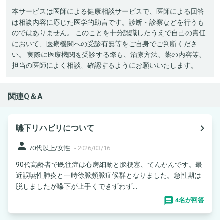
本サービスは医師による健康相談サービスで、医師による回答
は相談内容に応じた医学的助言です。診断・診察などを行うも
のではありません。 このことを十分認識したうえで自己の責任
において、医療機関への受診有無等をご自身でご判断くださ
い。 実際に医療機関を受診する際も、治療方法、薬の内容等、
担当の医師によく相談、確認するようにお願いいたします。
関連Q＆A
navigate_next
嚥下リハビリについて
person
70代以上/女性
-
2026/03/16
90代高齢者で既往症は心房細動と脳梗塞、てんかんです。最
近誤嚥性肺炎と一時徐脈頻脈症候群となりました。急性期は
脱しましたが嚥下が上手くできずわず...
4名が回答