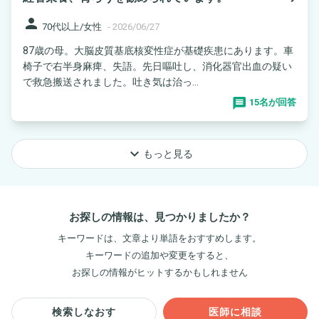
person
70代以上/女性
-
2026/06/27
87歳の母。大脳皮質基底核変性症が基礎疾患にあります。車
椅子で右半身麻痺、失語。先日嘔吐し、消化器官出血の疑い
で救急搬送されました。吐き気は治っ...
15名が回答
keyboard_arrow_down
もっと見る
お探しの情報は、見つかりましたか？
キーワードは、文章より単語をおすすめします。
キーワードの追加や変更をすると、
お探しの情報がヒットするかもしれません
検索しなおす
医師に相談