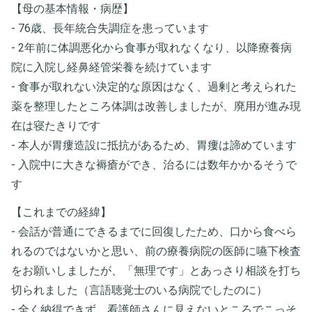
【母の基本情報・病歴】
- 76歳、長年統合失調症を患っています
- 2年前に体調悪化から食事が取れなくなり、以降療養病
院に入院し経鼻経管栄養を続けています
- 食事が取れない決定的な原因はなく、過剰と考えられた
薬を整理したところ体調は改善しましたが、廃用が進み現
在は寝たきりです
- 本人が胃瘻造設に抵抗があるため、胃瘻は諦めています
- 入院中に大きな褥瘡ができ、治るには数年かかるそうで
す
【これまでの経緯】
- 会話が普通にできるまでに回復したため、口から食べら
れるのではないかと思い、前の療養病院の医師に嚥下検査
をお願いしましたが、「無理です」とあっさり相談を打ち
切られました（言語聴覚士のいる病院でしたのに）
- 全く納得できず、看護師さんに見えないところでこっそ