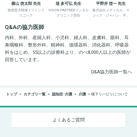
横山 啓太郎 先生
堤 多可弘 先生
平野井 啓一 先生
慈恵医大晴海トリトンク
VISION PARTNERメンタル
株式会社メディカル・マ
リニック
クリニック四谷
ジック・ジャパン、平野
井労働衛生コンサルタン
Q&Aの協力医師
ト事務所
内科、外科、産婦人科、小児科、婦人科、皮膚科、眼科、耳
鼻咽喉科、整形外科、精神科、循環器科、消化器科、呼吸器
科をはじめ、55以上の診療科より、のべ8,000人以上の医師が
回答しています。
Q&A協力医師一覧へ
トップ
カテゴリ一覧
認知症･介護
介護
嚥下リハビリについて
よくあるご質問