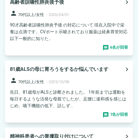
navigate_next
高齢者誤嚥性肺炎後予後
person
70代以上/女性
-
2026/04/01
90才高齢者誤嚥性肺炎予後 の対応について 現在入院中で栄
養は点滴です。CVポート示唆されており服薬は経鼻胃管対応
以下一般的に知りた...
6名が回答
navigate_next
81歳ALSの母に胃ろうをするか悩んでいます
person
70代以上/女性
-
2025/10/08
先日、81歳母がALSと診断されました。 1年前までは運動を
毎日するような活発な母親でしたが、足腰に違和感を感じは
じめ、嚥下機能の低下、話しず...
7名が回答
navigate_next
精神科患者への胃瘻取り付けについて