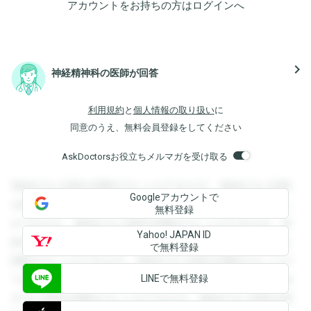
アカウントをお持ちの方は
ログイン
へ
navigate_next
神経精神科の医師が回答
利用規約
と
個人情報の取り扱い
に
同意のうえ、無料会員登録をしてください
AskDoctorsお役立ちメルマガを受け取る
登録すると回答を閲覧することができます。登録すると回答
Googleアカウントで
を閲覧することができます。登録すると回答を閲覧すること
無料登録
ができます。登録すると回答を閲覧することができます。登
Yahoo! JAPAN ID
録すると回答を閲覧することができます。登録すると回答を
で無料登録
閲覧することができます。登録すると回答を閲覧することが
LINEで無料登録
できます。登録すると回答を閲覧することができます。登録
すると回答を閲覧することができます。登録すると回答を閲