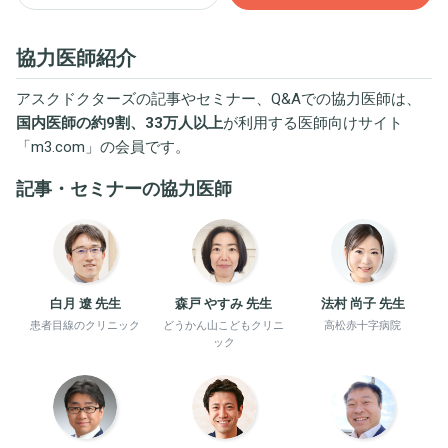
協力医師紹介
アスクドクターズの記事やセミナー、Q&Aでの協力医師は、
国内医師の約9割、33万人以上
が利用する医師向けサイト
「
m3.com
」の会員です。
記事・セミナーの協力医師
白月 遼 先生
森戸 やすみ 先生
法村 尚子 先生
患者目線のクリニック
どうかん山こどもクリニ
高松赤十字病院
ック