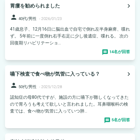
navigate_next
胃瘻を勧められました
person
40代/男性
-
2026/01/23
41歳息子、12月16日に脳出血で自宅で倒れ左半身麻痺、喋れ
ず。 5年前に一度倒れ右手右足に少し後遺症、喋れる。 次の
回復期リハビリテーショ...
14名が回答
navigate_next
嚥下検査で食べ物が気管に入っている？
person
50代/男性
-
2025/12/28
認知症の母80代ですが、施設の方に嚥下が難しくなってきた
ので胃ろうも考えて欲しいと言われました。耳鼻咽喉科の検
査では、食べ物が気管に入っていつ肺...
5名が回答