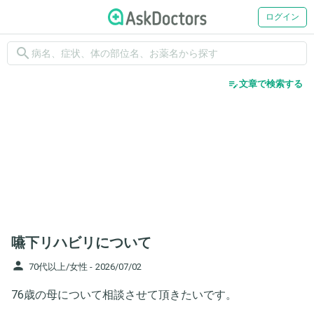
ログイン
search
edit_note
文章で検索する
嚥下リハビリについて
person
70代以上/女性 -
2026/07/02
76歳の母について相談させて頂きたいです。