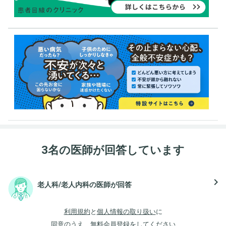
3名の医師が回答しています
navigate_next
老人科/老人内科の医師が回答
利用規約
と
個人情報の取り扱い
に
同意のうえ、無料会員登録をしてください