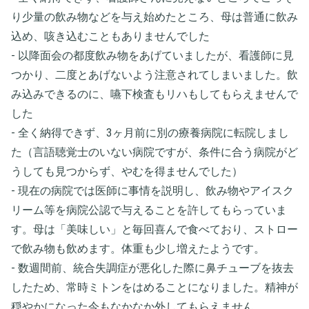
り少量の飲み物などを与え始めたところ、母は普通に飲み
込め、咳き込むこともありませんでした
- 以降面会の都度飲み物をあげていましたが、看護師に見
つかり、二度とあげないよう注意されてしまいました。飲
み込みできるのに、嚥下検査もリハもしてもらえませんで
した
- 全く納得できず、3ヶ月前に別の療養病院に転院しまし
た（言語聴覚士のいない病院ですが、条件に合う病院がど
うしても見つからず、やむを得ませんでした）
- 現在の病院では医師に事情を説明し、飲み物やアイスク
リーム等を病院公認で与えることを許してもらっていま
す。母は「美味しい」と毎回喜んで食べており、ストロー
で飲み物も飲めます。体重も少し増えたようです。
- 数週間前、統合失調症が悪化した際に鼻チューブを抜去
したため、常時ミトンをはめることになりました。精神が
穏やかになった今もなかなか外してもらえません