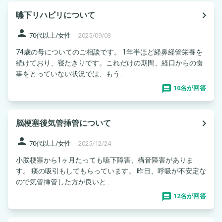
navigate_next
嚥下リハビリについて
person
70代以上/女性
-
2025/09/03
74歳の母についてのご相談です。 1年半ほど経鼻経管栄養を
続けており、寝たきりです。これだけの期間、経口からの食
事をとっていない状況では、もう...
10名が回答
navigate_next
脳梗塞後気管挿管について
person
70代以上/女性
-
2025/12/24
小脳梗塞から1ヶ月たっても嚥下障害、構音障害がありま
す。 痰の吸引もしてもらっています。 昨日、呼吸が不安定な
ので気管挿管した方が良いと...
12名が回答