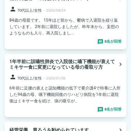
person
70代以上/女性
-
2026/04/29
84歳の母親です。 15年ほど前から、鬱病で入退院を繰り返
しています。 2年前に退院しましたが、昨年末から、妄想の
ようなものも入り、再入院しまし...
8名が回答
1年半前に誤嚥性肺炎で入院後に嚥下機能が衰えて
navigate_next
ミキサー食に変更になっている母の看取り方
person
70代以上/女性
-
2026/01/06
6年前に足腰の衰えと認知機能の低下で要介護4で特養に入所
した94歳の母、嚥下機能回復のリハビリ病院を1年前に退院
後はミキサー食を続け、痰の吸引が...
8名が回答
navigate_next
経管栄養、胃ろうを勧められています。