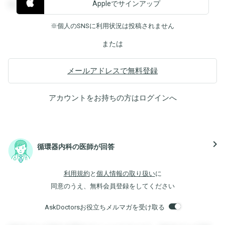
Appleでサインアップ
覧することができます。
※個人のSNSに利用状況は投稿されません
または
メールアドレスで無料登録
アカウントをお持ちの方は
ログイン
へ
navigate_next
循環器内科の医師が回答
利用規約
と
個人情報の取り扱い
に
同意のうえ、無料会員登録をしてください
AskDoctorsお役立ちメルマガを受け取る