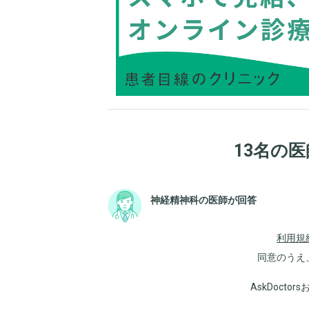
13名の
神経精神科の医師が回答
利用規
同意のうえ
AskDoct