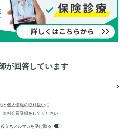
医師が回答しています
navigate_next
約
と
個人情報の取り扱い
に
、無料会員登録をしてください
orsお役立ちメルマガを受け取る