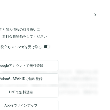
navigate_next
約
と
個人情報の取り扱い
に
、無料会員登録をしてください
orsお役立ちメルマガを受け取る
Googleアカウントで
無料登録
。登録すると回答を閲覧することができます。登録すると回
回答を閲覧することができます。登録すると回答を閲覧する
Yahoo! JAPAN ID
で無料登録
ることができます。登録すると回答を閲覧することができま
ます。登録すると回答を閲覧することができます。登録する
LINEで無料登録
Appleでサインアップ