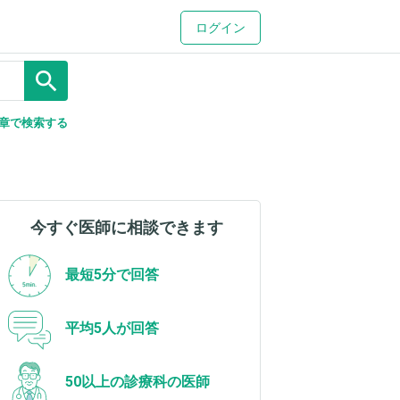
ログイン
search
章で検索する
今すぐ医師に相談できます
最短5分で回答
平均5人が回答
50以上の診療科の医師