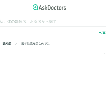
edit_note
文
認知症
若年性認知症なのでは