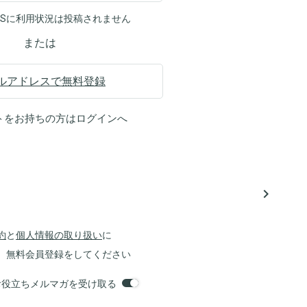
NSに利用状況は投稿されません
または
ルアドレスで無料登録
トをお持ちの方は
ログイン
へ
navigate_next
約
と
個人情報の取り扱い
に
、無料会員登録をしてください
orsお役立ちメルマガを受け取る