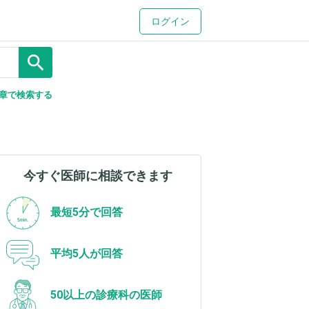
ログイン
search
章で検索する
今すぐ医師に相談できます
最短5分で回答
平均5人が回答
50以上の診療科の医師