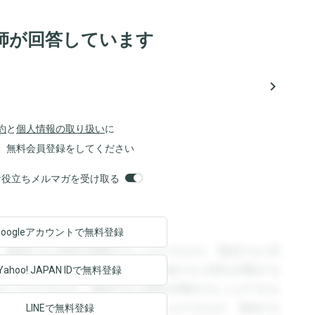
師が回答しています
navigate_next
約
と
個人情報の取り扱い
に
、無料会員登録をしてください
orsお役立ちメルマガを受け取る
Googleアカウントで
無料登録
。登録すると回答を閲覧することができます。登録すると回
回答を閲覧することができます。登録すると回答を閲覧する
Yahoo! JAPAN ID
で無料登録
ることができます。登録すると回答を閲覧することができま
ます。登録すると回答を閲覧することができます。登録する
LINEで無料登録