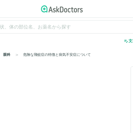
edit_note
文
眼科
危険な飛蚊症の特徴と病気不安症について