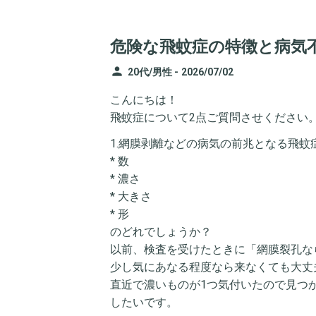
危険な飛蚊症の特徴と病気
person
20代/男性 -
2026/07/02
こんにちは！
飛蚊症について2点ご質問させください
1.網膜剥離などの病気の前兆となる飛
* 数
* 濃さ
* 大きさ
* 形
のどれでしょうか？
以前、検査を受けたときに「網膜裂孔な
少し気にあなる程度なら来なくても大丈
直近で濃いものが1つ気付いたので見つ
したいです。