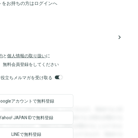
トをお持ちの方は
ログイン
へ
navigate_next
約
と
個人情報の取り扱い
に
、無料会員登録をしてください
orsお役立ちメルマガを受け取る
Googleアカウントで
無料登録
。登録すると回答を閲覧することができます。登録すると回
回答を閲覧することができます。登録すると回答を閲覧する
Yahoo! JAPAN ID
で無料登録
ることができます。登録すると回答を閲覧することができま
ます。登録すると回答を閲覧することができます。登録する
LINEで無料登録