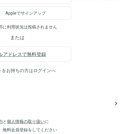
Appleでサインアップ
NSに利用状況は投稿されません
または
ルアドレスで無料登録
トをお持ちの方は
ログイン
へ
navigate_next
約
と
個人情報の取り扱い
に
、無料会員登録をしてください