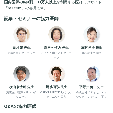
国内医師の約9割、33万人以上
が利用する医師向けサイト
「
m3.com
」の会員です。
記事・セミナーの協力医師
白月 遼 先生
森戸 やすみ 先生
法村 尚子 先生
患者目線のクリニック
どうかん山こどもクリニ
高松赤十字病院
ック
横山 啓太郎 先生
堤 多可弘 先生
平野井 啓一 先生
慈恵医大晴海トリトンク
VISION PARTNERメンタル
株式会社メディカル・マ
リニック
クリニック四谷
ジック・ジャパン、平野
井労働衛生コンサルタン
Q&Aの協力医師
ト事務所