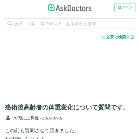
ログイン
search
edit_note
文章で検索する
癌術後高齢者の体重変化について質問です。
person
70代以上/男性 -
2026/07/02
この前も質問させて頂きました。