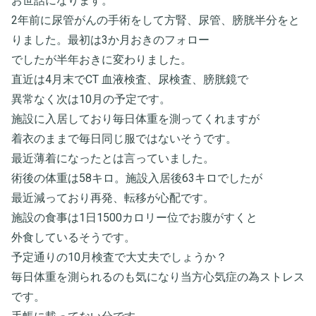
お世話になります。
2年前に尿管がんの手術をして方腎、尿管、膀胱半分をと
りました。最初は3か月おきのフォロー
でしたが半年おきに変わりました。
直近は4月末でCT 血液検査、尿検査、膀胱鏡で
異常なく次は10月の予定です。
施設に入居しており毎日体重を測ってくれますが
着衣のままで毎日同じ服ではないそうです。
最近薄着になったとは言っていました。
術後の体重は58キロ。施設入居後63キロでしたが
最近減っており再発、転移が心配です。
施設の食事は1日1500カロリー位でお腹がすくと
外食しているそうです。
予定通りの10月検査で大丈夫でしょうか？
毎日体重を測られるのも気になり当方心気症の為ストレス
です。