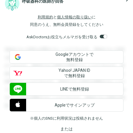
呼吸器科の医師が回答
利用規約
と
個人情報の取り扱い
に
同意のうえ、無料会員登録をしてください
AskDoctorsお役立ちメルマガを受け取る
登録すると回答を閲覧することができます。登録すると回答
Googleアカウントで
を閲覧することができます。登録すると回答を閲覧すること
無料登録
ができます。登録すると回答を閲覧することができます。登
Yahoo! JAPAN ID
録すると回答を閲覧することができます。登録すると回答を
で無料登録
閲覧することができます。登録すると回答を閲覧することが
LINEで無料登録
できます。登録すると回答を閲覧することができます。登録
すると回答を閲覧することができます。登録すると回答を閲
Appleでサインアップ
覧することができます。
※個人のSNSに利用状況は投稿されません
または