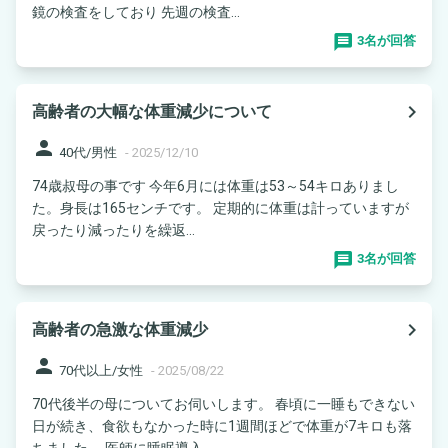
鏡の検査をしており 先週の検査...
3名が回答
navigate_next
高齢者の大幅な体重減少について
person
40代/男性
-
2025/12/10
74歳叔母の事です 今年6月には体重は53～54キロありまし
た。身長は165センチです。 定期的に体重は計っていますが
戻ったり減ったりを繰返...
3名が回答
navigate_next
高齢者の急激な体重減少
person
70代以上/女性
-
2025/08/22
70代後半の母についてお伺いします。 春頃に一睡もできない
日が続き、食欲もなかった時に1週間ほどで体重が7キロも落
ちました。 医師に睡眠導入...