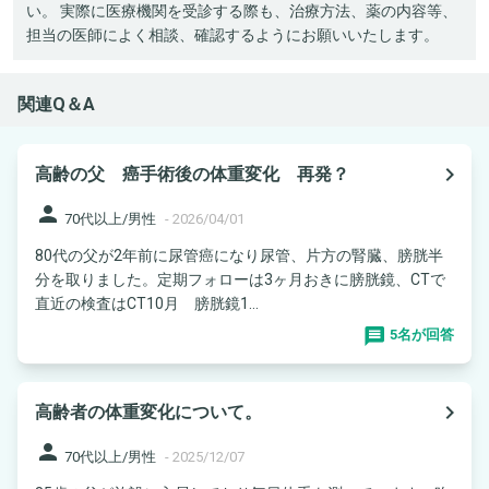
い。 実際に医療機関を受診する際も、治療方法、薬の内容等、
担当の医師によく相談、確認するようにお願いいたします。
関連Q＆A
navigate_next
高齢の父 癌手術後の体重変化 再発？
person
70代以上/男性
-
2026/04/01
80代の父が2年前に尿管癌になり尿管、片方の腎臓、膀胱半
分を取りました。定期フォローは3ヶ月おきに膀胱鏡、CTで
直近の検査はCT10月 膀胱鏡1...
5名が回答
navigate_next
高齢者の体重変化について。
person
70代以上/男性
-
2025/12/07