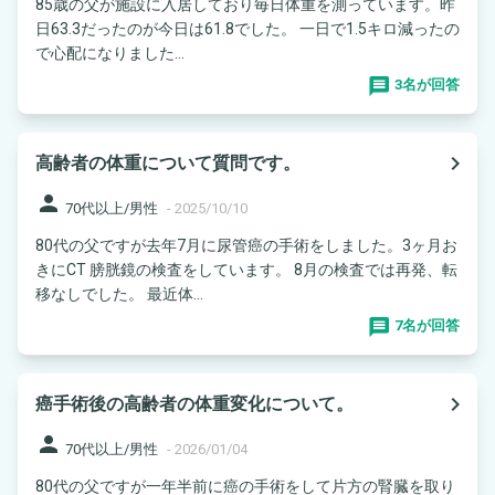
85歳の父が施設に入居しており毎日体重を測っています。昨
日63.3だったのが今日は61.8でした。 一日で1.5キロ減ったの
で心配になりました...
3名が回答
navigate_next
高齢者の体重について質問です。
person
70代以上/男性
-
2025/10/10
80代の父ですが去年7月に尿管癌の手術をしました。3ヶ月お
きにCT 膀胱鏡の検査をしています。 8月の検査では再発、転
移なしでした。 最近体...
7名が回答
navigate_next
癌手術後の高齢者の体重変化について。
person
70代以上/男性
-
2026/01/04
80代の父ですが一年半前に癌の手術をして片方の腎臓を取り