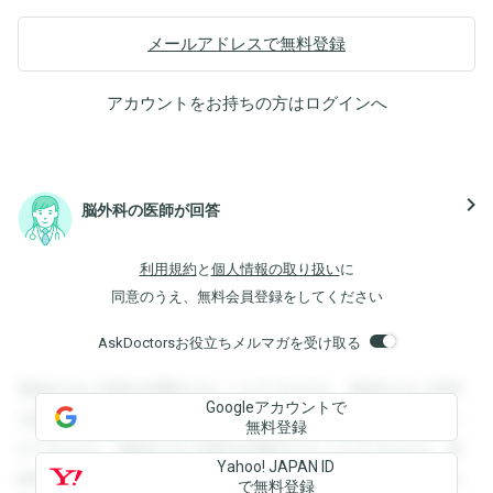
メールアドレスで無料登録
アカウントをお持ちの方は
ログイン
へ
navigate_next
脳外科の医師が回答
利用規約
と
個人情報の取り扱い
に
同意のうえ、無料会員登録をしてください
AskDoctorsお役立ちメルマガを受け取る
登録すると回答を閲覧することができます。登録すると回答
Googleアカウントで
を閲覧することができます。登録すると回答を閲覧すること
無料登録
ができます。登録すると回答を閲覧することができます。登
Yahoo! JAPAN ID
録すると回答を閲覧することができます。登録すると回答を
で無料登録