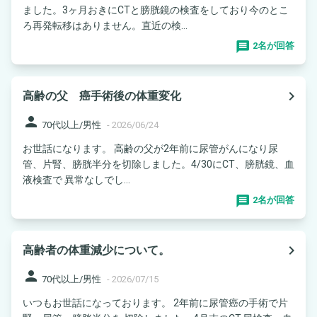
ました。3ヶ月おきにCTと膀胱鏡の検査をしており今のとこ
ろ再発転移はありません。直近の検...
2名が回答
navigate_next
高齢の父 癌手術後の体重変化
person
70代以上/男性
-
2026/06/24
お世話になります。 高齢の父が2年前に尿管がんになり尿
管、片腎、膀胱半分を切除しました。4/30にCT、膀胱鏡、血
液検査で 異常なしでし...
2名が回答
navigate_next
高齢者の体重減少について。
person
70代以上/男性
-
2026/07/15
いつもお世話になっております。 2年前に尿管癌の手術で片