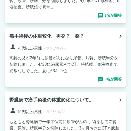
腎、尿管、膀胱半分を 切除しました。4月末のCT.尿検査、血
液検査、膀胱鏡で異常...
8名が回答
navigate_next
癌手術後の体重変化 再発？ 薬？
person
70代以上/男性
-
2026/06/25
高齢の父が2年前に尿管がんになり尿管、片腎、膀胱半分を
切除しました。4/30に泌尿器科でCT、膀胱鏡、血液検査で
異常なしでした。夏に63キロ位...
8名が回答
navigate_next
腎臓病で癌手術後の体重変化について。
person
70代以上/男性
-
2025/10/23
もともと腎臓病で一年半位前に尿管がんの 手術をして左腎
臓、尿管、膀胱半分を切除しました。3ヶ月おきにCTと膀胱