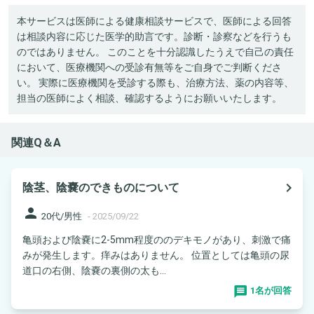
本サービスは医師による健康相談サービスで、医師による回答
は相談内容に応じた医学的助言です。診断・診察などを行うも
のではありません。 このことを十分認識したうえで自己の責任
において、医療機関への受診有無等をご自身でご判断くださ
い。 実際に医療機関を受診する際も、治療方法、薬の内容等、
担当の医師によく相談、確認するようにお願いいたします。
関連Q＆A
navigate_next
陰茎、陰嚢のできものについて
person
20代/男性
-
2025/09/22
亀頭および陰嚢に2-5mm程度ののデキモノがあり、刺激で痛
みが発生します。痒みはありません。 位置としては亀頭の尿
道口の右側、陰嚢の裏側の太も...
1名が回答