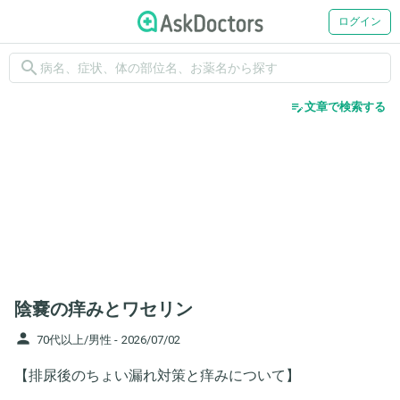
ログイン
search
edit_note
文章で検索する
陰嚢の痒みとワセリン
person
70代以上/男性 -
2026/07/02
【排尿後のちょい漏れ対策と痒みについて】