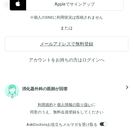
Appleでサインアップ
覧することができます。
※個人のSNSに利用状況は投稿されません
または
メールアドレスで無料登録
アカウントをお持ちの方は
ログイン
へ
navigate_next
消化器外科の医師が回答
利用規約
と
個人情報の取り扱い
に
同意のうえ、無料会員登録をしてください
AskDoctorsお役立ちメルマガを受け取る