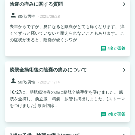
navigate_next
陰嚢の痒みに関する質問
person
30代/男性
-
2025/08/28
去年からですが、夏になると陰嚢がとても痒くなります。 痒
くてずっと掻いていないと耐えられないこともあります。 こ
の症状が出ると、陰嚢が硬くシワが...
4名が回答
navigate_next
膀胱全摘術後の陰嚢の痛みについて
person
50代/男性
-
2025/11/14
10/27に、膀胱癌治療の為に膀胱全摘手術を受けました。 膀
胱を全摘し、前立腺 精嚢 尿管も摘出しました。(ストーマ
をつけました) 尿管切除...
2名が回答