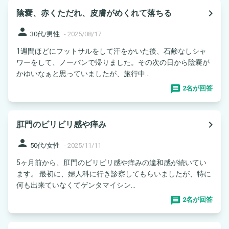
navigate_next
陰嚢、赤くただれ、皮膚がめくれて落ちる
person
30代/男性
-
2025/08/17
1週間ほどにフットサルをして汗をかいた後、石鹸なしシャ
ワーをして、ノーパンで帰りました。その次の日から陰嚢が
かゆいなぁと思っていましたが、旅行中...
2名が回答
navigate_next
肛門のビリビリ感や痒み
person
50代/女性
-
2025/11/11
5ヶ月前から、肛門のビリビリ感や痒みの違和感が続いてい
ます。 最初に、婦人科に行き診察してもらいましたが、特に
何も出来ていなくてゲンタマイシン...
2名が回答