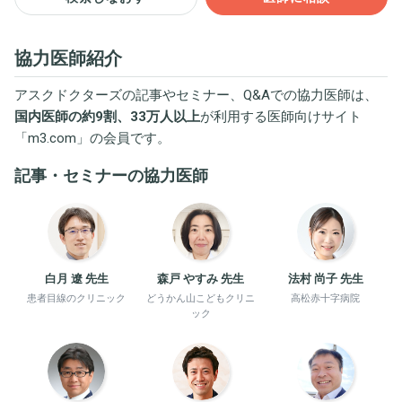
協力医師紹介
アスクドクターズの記事やセミナー、Q&Aでの協力医師は、
国内医師の約9割、33万人以上
が利用する医師向けサイト
「
m3.com
」の会員です。
記事・セミナーの協力医師
白月 遼 先生
森戸 やすみ 先生
法村 尚子 先生
患者目線のクリニック
どうかん山こどもクリニ
高松赤十字病院
ック