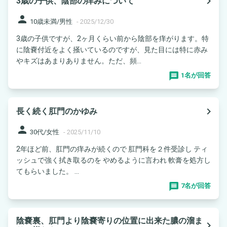
navigate_next
3歳の子供、陰部の痒みについて
person
10歳未満/男性
-
2025/12/30
3歳の子供ですが、2ヶ月くらい前から陰部を痒がります。特
に陰嚢付近をよく掻いているのですが、見た目には特に赤み
やキズはあまりありません。ただ、頻...
1名が回答
navigate_next
長く続く肛門のかゆみ
person
30代/女性
-
2025/11/10
2年ほど前、肛門の痒みが続くので 肛門科を２件受診し ティ
ッシュで強く拭き取るのを やめるように言われ 軟膏を処方し
てもらいました。 ...
7名が回答
陰嚢裏、肛門より陰嚢寄りの位置に出来た膿の溜ま
navigate_next