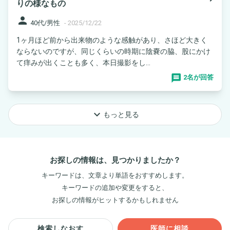
りの様なもの
person
40代/男性
-
2025/12/22
1ヶ月ほど前から出来物のような感触があり、さほど大きく
ならないのですが、同じくらいの時期に陰嚢の脇、股にかけ
て痒みが出くことも多く、本日撮影をし...
2名が回答
keyboard_arrow_down
もっと見る
お探しの情報は、見つかりましたか？
キーワードは、文章より単語をおすすめします。
キーワードの追加や変更をすると、
お探しの情報がヒットするかもしれません
検索しなおす
医師に相談