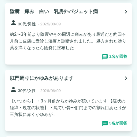
navigate_next
陰嚢 痒み 白い 乳房外パジェット病
person
30代/男性
-
2025/08/09
約2〜3年前より陰嚢やその周辺に痒みがあり最近だと約四ヶ
月前に皮膚に受診し湿疹と診断されました。 処方された塗り
薬を痒くなったら陰嚢に塗布した...
2名が回答
navigate_next
肛門周りにかゆみがあります
person
30代/女性
-
2026/06/09
【いつから】 ・3ヶ月前からかゆみが続いています 【症状の
経緯・現在の状態】 ・尾てい骨〜肛門までの割れ目あたりが
三角状に赤くかゆみが...
5名が回答