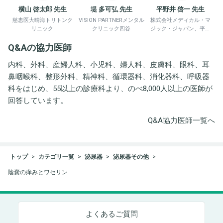
横山 啓太郎 先生
堤 多可弘 先生
平野井 啓一 先生
慈恵医大晴海トリトンク
VISION PARTNERメンタル
株式会社メディカル・マ
リニック
クリニック四谷
ジック・ジャパン、平野
井労働衛生コンサルタン
Q&Aの協力医師
ト事務所
内科、外科、産婦人科、小児科、婦人科、皮膚科、眼科、耳
鼻咽喉科、整形外科、精神科、循環器科、消化器科、呼吸器
科をはじめ、55以上の診療科より、のべ8,000人以上の医師が
回答しています。
Q&A協力医師一覧へ
トップ
カテゴリ一覧
泌尿器
泌尿器その他
陰嚢の痒みとワセリン
よくあるご質問