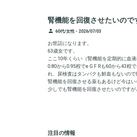
腎機能を回復させたいので
person
60代/女性 -
2026/07/03
お世話になります。
63歳女です。
ここ10年くらい（腎機能を定期的に血
0.80から0.95程でe G F Rも60
れ、尿検査はタンパクも鮮血もないので
腎機能を回復させる薬もあるけど今はい
少しでも腎機能を回復させたいのですが
注目の情報