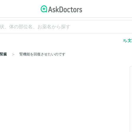
edit_note
文
腎臓
腎機能を回復させたいのです