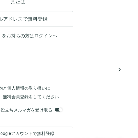
または
ルアドレスで無料登録
トをお持ちの方は
ログイン
へ
navigate_next
約
と
個人情報の取り扱い
に
、無料会員登録をしてください
orsお役立ちメルマガを受け取る
Googleアカウントで
無料登録