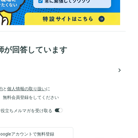
師が回答しています
navigate_next
約
と
個人情報の取り扱い
に
、無料会員登録をしてください
orsお役立ちメルマガを受け取る
Googleアカウントで
無料登録