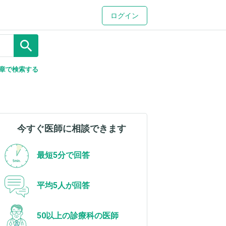
ログイン
search
章で検索する
今すぐ医師に相談できます
最短5分で回答
平均5人が回答
50以上の診療科の医師