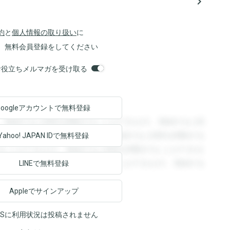
navigate_next
約
と
個人情報の取り扱い
に
、無料会員登録をしてください
orsお役立ちメルマガを受け取る
Googleアカウントで
無料登録
。登録すると回答を閲覧することができます。登録すると回
回答を閲覧することができます。登録すると回答を閲覧する
Yahoo! JAPAN ID
で無料登録
ることができます。登録すると回答を閲覧することができま
ます。登録すると回答を閲覧することができます。登録する
LINEで無料登録
Appleでサインアップ
NSに利用状況は投稿されません