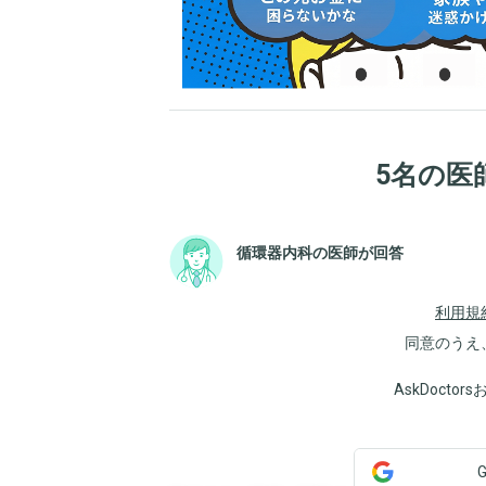
5名の医
循環器内科の医師が回答
利用規
同意のうえ
AskDoct