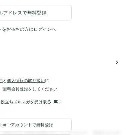
ルアドレスで無料登録
トをお持ちの方は
ログイン
へ
navigate_next
約
と
個人情報の取り扱い
に
、無料会員登録をしてください
orsお役立ちメルマガを受け取る
Googleアカウントで
無料登録
。登録すると回答を閲覧することができます。登録すると回