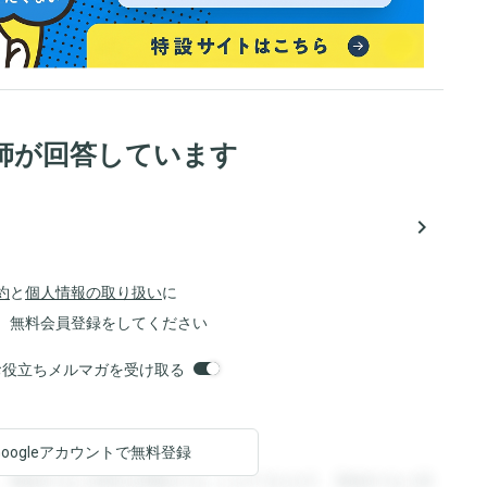
師が回答しています
navigate_next
約
と
個人情報の取り扱い
に
、無料会員登録をしてください
orsお役立ちメルマガを受け取る
Googleアカウントで
無料登録
。登録すると回答を閲覧することができます。登録すると回