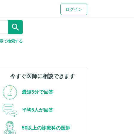
ログイン
search
章で検索する
今すぐ医師に相談できます
最短5分で回答
平均5人が回答
50以上の診療科の医師