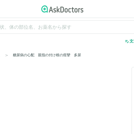
edit_note
文
糖尿病の心配 親指の付け根の痙攣 多尿