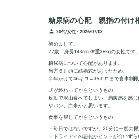
糖尿病の心配 親指の付け
person
20代/女性 -
2026/07/03
初めまして。
27歳 身長143cm 体重38kgの女性です
糖尿病について心配があります。
当方６月頭に結婚式があったため、
半年かけて46キロ→36キロまで食事制
式が終わってからというもの、
反動で沢山食べてしまい、満腹感を感じ
やパン、白米かと思います。
食事を戻してからというもの、
・毎日ではないですが、30分に一度の
・ドライアイの悪化かピントが合いずら