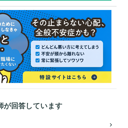
師が回答しています
navigate_next