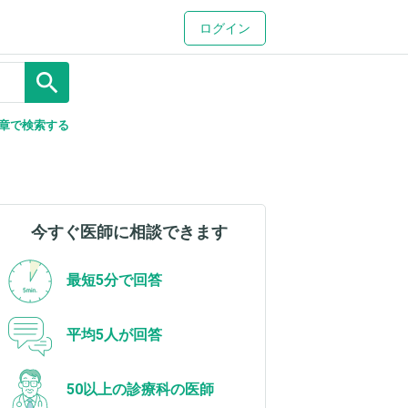
ログイン
search
章で検索する
今すぐ医師に相談できます
最短5分で回答
平均5人が回答
50以上の診療科の医師