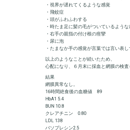
・視界が遅れてくるような感覚
・飛蚊症
・頭がふわふわする
・時たま足に髪の毛がついているような
・右手の親指の付け根の痙攣
・尿に泡
・たまなか手の感覚が言葉では言い表し
以上のようなことが続いたため、
心配になり、６月末に採血と網膜の検査
結果
網膜異常なし。
16時間絶食後の血糖値 89
HbA1 5.4
BUN 10.8
クレアチニン 0.80
LDL 138
バソプレシン2.5