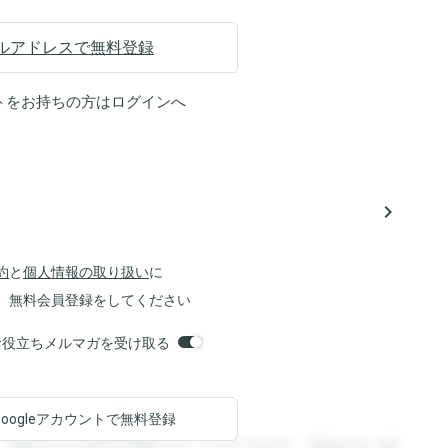
ルアドレスで無料登録
トをお持ちの方は
ログイン
へ
navigate_next
約
と
個人情報の取り扱い
に
、無料会員登録をしてください
orsお役立ちメルマガを受け取る
Googleアカウントで
無料登録
。登録すると回答を閲覧することができます。登録すると回