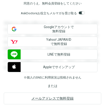
同意のうえ、無料会員登録をしてください
AskDoctorsお役立ちメルマガを受け取る
登録すると回答を閲覧することができます。登録すると回答
Googleアカウントで
を閲覧することができます。登録すると回答を閲覧すること
無料登録
ができます。登録すると回答を閲覧することができます。登
Yahoo! JAPAN ID
録すると回答を閲覧することができます。登録すると回答を
で無料登録
閲覧することができます。登録すると回答を閲覧することが
LINEで無料登録
できます。登録すると回答を閲覧することができます。登録
すると回答を閲覧することができます。登録すると回答を閲
Appleでサインアップ
覧することができます。
※個人のSNSに利用状況は投稿されません
または
メールアドレスで無料登録