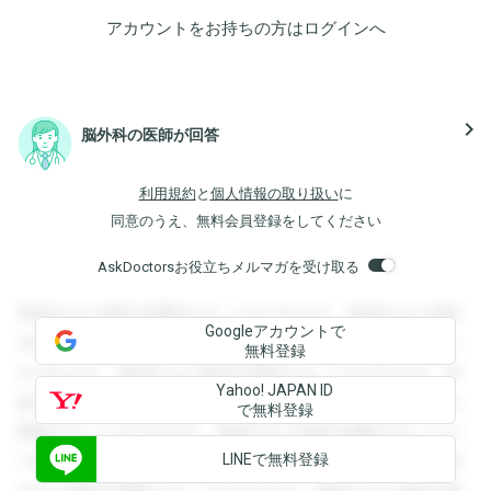
アカウントをお持ちの方は
ログイン
へ
navigate_next
脳外科の医師が回答
利用規約
と
個人情報の取り扱い
に
同意のうえ、無料会員登録をしてください
AskDoctorsお役立ちメルマガを受け取る
登録すると回答を閲覧することができます。登録すると回答
Googleアカウントで
を閲覧することができます。登録すると回答を閲覧すること
無料登録
ができます。登録すると回答を閲覧することができます。登
Yahoo! JAPAN ID
録すると回答を閲覧することができます。登録すると回答を
で無料登録
閲覧することができます。登録すると回答を閲覧することが
LINEで無料登録
できます。登録すると回答を閲覧することができます。登録
すると回答を閲覧することができます。登録すると回答を閲