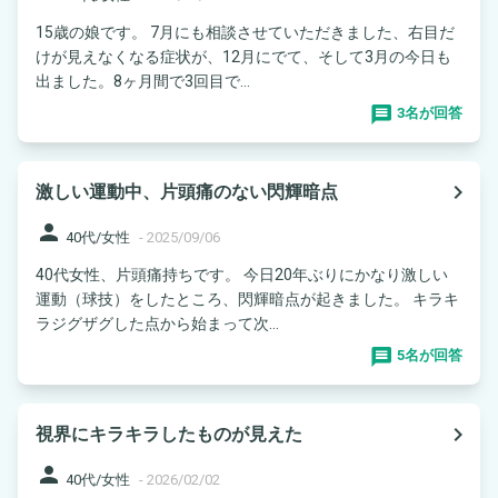
15歳の娘です。 7月にも相談させていただきました、右目だ
けが見えなくなる症状が、12月にでて、そして3月の今日も
出ました。8ヶ月間で3回目で...
3名が回答
navigate_next
激しい運動中、片頭痛のない閃輝暗点
person
40代/女性
-
2025/09/06
40代女性、片頭痛持ちです。 今日20年ぶりにかなり激しい
運動（球技）をしたところ、閃輝暗点が起きました。 キラキ
ラジグザグした点から始まって次...
5名が回答
navigate_next
視界にキラキラしたものが見えた
person
40代/女性
-
2026/02/02