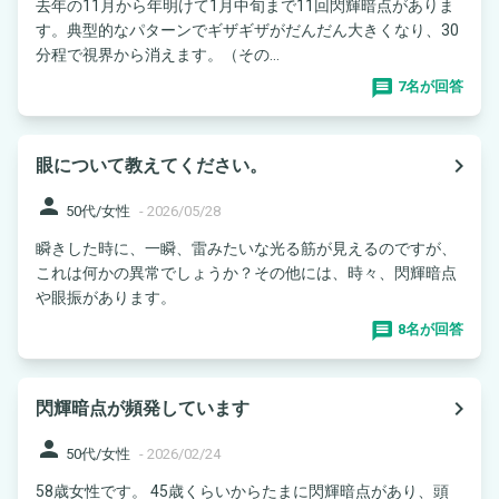
去年の11月から年明けて1月中旬まで11回閃輝暗点がありま
す。典型的なパターンでギザギザがだんだん大きくなり、30
分程で視界から消えます。（その...
7名が回答
navigate_next
眼について教えてください。
person
50代/女性
-
2026/05/28
瞬きした時に、一瞬、雷みたいな光る筋が見えるのですが、
これは何かの異常でしょうか？その他には、時々、閃輝暗点
や眼振があります。
8名が回答
navigate_next
閃輝暗点が頻発しています
person
50代/女性
-
2026/02/24
58歳女性です。 45歳くらいからたまに閃輝暗点があり、頭