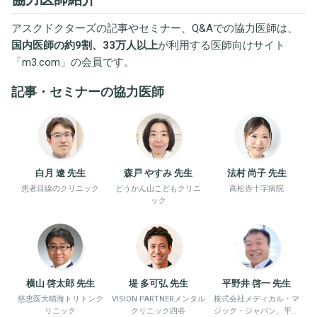
アスクドクターズの記事やセミナー、Q&Aでの協力医師は、
国内医師の約9割、33万人以上
が利用する医師向けサイト
「
m3.com
」の会員です。
記事・セミナーの協力医師
白月 遼 先生
森戸 やすみ 先生
法村 尚子 先生
患者目線のクリニック
どうかん山こどもクリニ
高松赤十字病院
ック
横山 啓太郎 先生
堤 多可弘 先生
平野井 啓一 先生
慈恵医大晴海トリトンク
VISION PARTNERメンタル
株式会社メディカル・マ
リニック
クリニック四谷
ジック・ジャパン、平野