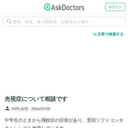
ログイン
search
edit_note
文章で検索する
光視症について相談です
person
30代/女性 -
2026/07/03
中学生のときから飛蚊症の症状があり、普段ソフトコンタ