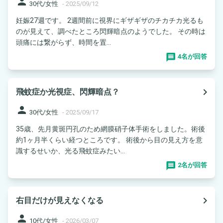
person
30代/女性
-
2025/09/12
妊娠27週です。 2週間前に視界にギザギザのチカチカ光るも
のが見えて、調べたところ閃輝暗点のようでした。 その時は
頭痛には繋がらず、時間を置...
4名が回答
navigate_next
飛蚊症か光視症、閃輝暗点？
person
30代/女性
-
2025/09/17
35歳、先月黄斑円孔のため網膜硝子体手術をしました。術後
約1ヶ月半くらい経つところです。 術後から目の見え方を意
識するせいか、光る飛蚊症みたい...
2名が回答
navigate_next
右目だけが見えなくなる
person
10代/女性
-
2026/03/07