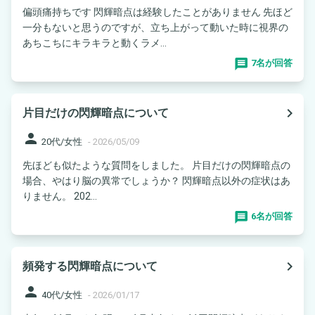
偏頭痛持ちです 閃輝暗点は経験したことがありません 先ほど
一分もないと思うのですが、立ち上がって動いた時に視界の
あちこちにキラキラと動くラメ...
7名が回答
navigate_next
片目だけの閃輝暗点について
person
20代/女性
-
2026/05/09
先ほども似たような質問をしました。 片目だけの閃輝暗点の
場合、やはり脳の異常でしょうか？ 閃輝暗点以外の症状はあ
りません。 202...
6名が回答
navigate_next
頻発する閃輝暗点について
person
40代/女性
-
2026/01/17