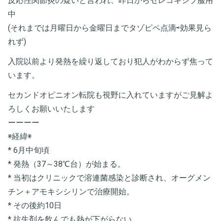
反応性関節炎の疑いと言われ、昨日からセレコキシブ服用
中
(それまでは月曜日から金曜日までタゾピペ点滴⇨効果見ら
れず)
入院以前より発熱を繰り返しており犯人がわからず焦って
います。
セカンドオピニオン転院も視野に入れていますがご見解よ
ろしくお願いいたします
ーーーー
◉経緯◉
* 6月中旬頃
* 発熱（37～38℃台）が始まる。
* 当初はクリニックで溶連菌感染と診断され、オーグメン
チン＋アモキシシリンで治療開始。
* その後約10日
* 抗生剤を飲んでも熱が下がらない。