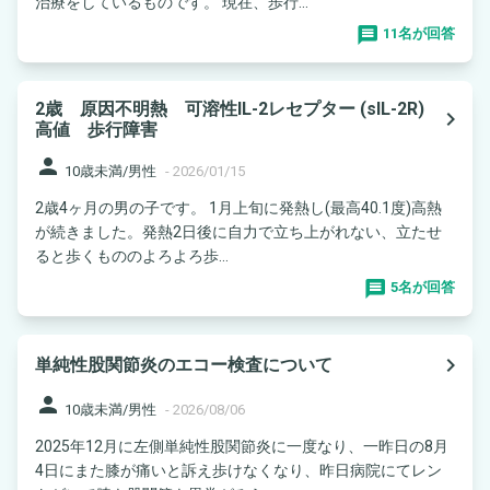
治療をしているものです。 現在、歩行...
11名が回答
2歳 原因不明熱 可溶性IL-2レセプター (sIL-2R)
navigate_next
高値 歩行障害
person
10歳未満/男性
-
2026/01/15
2歳4ヶ月の男の子です。 1月上旬に発熱し(最高40.1度)高熱
が続きました。発熱2日後に自力で立ち上がれない、立たせ
ると歩くもののよろよろ歩...
5名が回答
navigate_next
単純性股関節炎のエコー検査について
person
10歳未満/男性
-
2026/08/06
2025年12月に左側単純性股関節炎に一度なり、一昨日の8月
4日にまた膝が痛いと訴え歩けなくなり、昨日病院にてレン