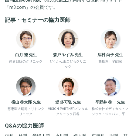
「
m3.com
」の会員です。
記事・セミナーの協力医師
白月 遼 先生
森戸 やすみ 先生
法村 尚子 先生
患者目線のクリニック
どうかん山こどもクリニ
高松赤十字病院
ック
横山 啓太郎 先生
堤 多可弘 先生
平野井 啓一 先生
慈恵医大晴海トリトンク
VISION PARTNERメンタル
株式会社メディカル・マ
リニック
クリニック四谷
ジック・ジャパン、平野
井労働衛生コンサルタン
Q&Aの協力医師
ト事務所
内科、外科、産婦人科、小児科、婦人科、皮膚科、眼科、耳