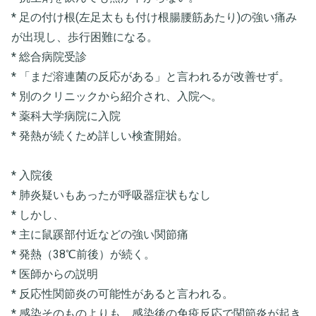
* 足の付け根(左足太もも付け根腸腰筋あたり)の強い痛み
が出現し、歩行困難になる。
* 総合病院受診
* 「まだ溶連菌の反応がある」と言われるが改善せず。
* 別のクリニックから紹介され、入院へ。
* 薬科大学病院に入院
* 発熱が続くため詳しい検査開始。
* 入院後
* 肺炎疑いもあったが呼吸器症状もなし
* しかし、
* 主に鼠蹊部付近などの強い関節痛
* 発熱（38℃前後）が続く。
* 医師からの説明
* 反応性関節炎の可能性があると言われる。
* 感染そのものよりも、感染後の免疫反応で関節炎が起き