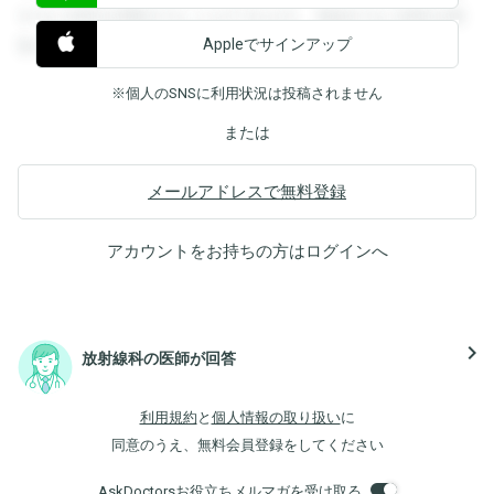
すると回答を閲覧することができます。登録すると回答を閲
Appleでサインアップ
覧することができます。
※個人のSNSに利用状況は投稿されません
または
メールアドレスで無料登録
アカウントをお持ちの方は
ログイン
へ
navigate_next
放射線科の医師が回答
利用規約
と
個人情報の取り扱い
に
同意のうえ、無料会員登録をしてください
AskDoctorsお役立ちメルマガを受け取る