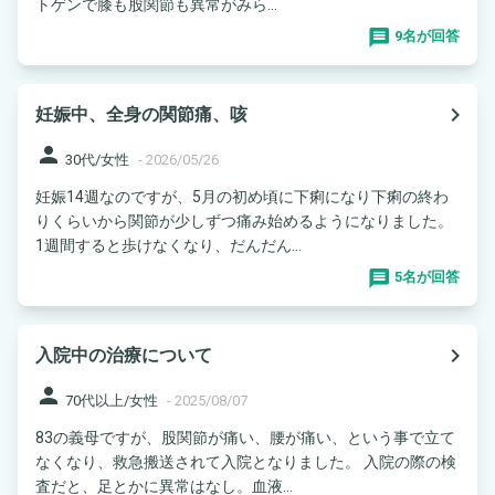
トゲンで膝も股関節も異常がみら...
9名が回答
navigate_next
妊娠中、全身の関節痛、咳
person
30代/女性
-
2026/05/26
妊娠14週なのですが、5月の初め頃に下痢になり下痢の終わ
りくらいから関節が少しずつ痛み始めるようになりました。
1週間すると歩けなくなり、だんだん...
5名が回答
navigate_next
入院中の治療について
person
70代以上/女性
-
2025/08/07
83の義母ですが、股関節が痛い、腰が痛い、という事で立て
なくなり、救急搬送されて入院となりました。 入院の際の検
査だと、足とかに異常はなし。血液...