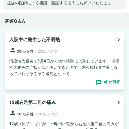
担当の医師によく相談、確認するようにお願いいたします。
関連Q＆A
navigate_next
入院中に発生した不明熱
person
30代/女性
-
2025/10/13
潰瘍性大腸炎で9月4日から大学病院に入院しています。 潰瘍
性大腸炎の症状が落ち着いてきたので、内視鏡検査で良くな
っていればそろそろ退院となって...
3名が回答
navigate_next
12歳右足第二趾の痛み
person
10代/男性
-
2026/01/02
12歳（男子）ですが、一昨日の朝から右足の第二趾の痛みが