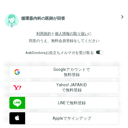
navigate_next
循環器内科の医師が回答
利用規約
と
個人情報の取り扱い
に
同意のうえ、無料会員登録をしてください
AskDoctorsお役立ちメルマガを受け取る
登録すると回答を閲覧することができます。登録すると回答
Googleアカウントで
を閲覧することができます。登録すると回答を閲覧すること
無料登録
ができます。登録すると回答を閲覧することができます。登
Yahoo! JAPAN ID
録すると回答を閲覧することができます。登録すると回答を
で無料登録
閲覧することができます。登録すると回答を閲覧することが
LINEで無料登録
できます。登録すると回答を閲覧することができます。登録
すると回答を閲覧することができます。登録すると回答を閲
Appleでサインアップ
覧することができます。