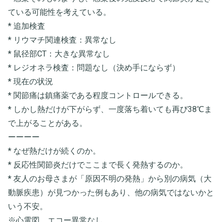
ている可能性を考えている。
* 追加検査
* リウマチ関連検査：異常なし
* 鼠径部CT：大きな異常なし
* レジオネラ検査：問題なし（決め手にならず）
* 現在の状況
* 関節痛は鎮痛薬である程度コントロールできる。
* しかし熱だけが下がらず、一度落ち着いても再び38℃ま
で上がることがある。
ーーーー
* なぜ熱だけが続くのか。
* 反応性関節炎だけでここまで長く発熱するのか。
* 友人のお母さまが「原因不明の発熱」から別の病気（大
動脈疾患）が見つかった例もあり、他の病気ではないかと
いう不安。
※心電図 エコー異常なし