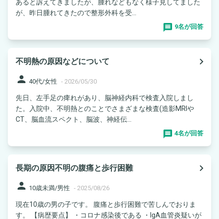
あると訴えてきましたが、腫れなどもなく様子見してました
が、昨日腫れてきたので整形外科を受...
9名が回答
navigate_next
不明熱の原因などについて
person
40代/女性
-
2026/05/30
先日、左手足の痺れがあり、脳神経内科で検査入院しまし
た。入院中、不明熱とのことでさまざまな検査(造影MRIや
CT、脳血流スペクト、脳波、神経伝...
4名が回答
navigate_next
長期の原因不明の腹痛と歩行困難
person
10歳未満/男性
-
2025/08/26
現在10歳の男の子です。 腹痛と歩行困難で苦しんでおりま
す。 【病歴要点】 ・コロナ感染後である ・IgA血管炎疑いが