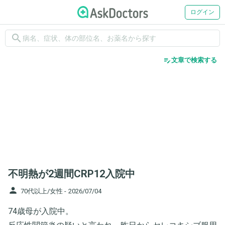
ログイン
search
edit_note
文章で検索する
不明熱が2週間CRP12入院中
person
70代以上/女性 -
2026/07/04
74歳母が入院中。