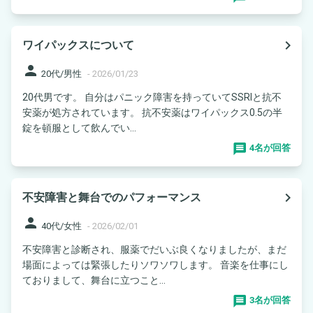
navigate_next
ワイパックスについて
person
20代/男性
-
2026/01/23
20代男です。 自分はパニック障害を持っていてSSRIと抗不
安薬が処方されています。 抗不安薬はワイパックス0.5の半
錠を頓服として飲んでい...
4名が回答
navigate_next
不安障害と舞台でのパフォーマンス
person
40代/女性
-
2026/02/01
不安障害と診断され、服薬でだいぶ良くなりましたが、まだ
場面によっては緊張したりソワソワします。 音楽を仕事にし
ておりまして、舞台に立つこと...
3名が回答