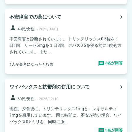
navigate_next
不安障害での薬について
person
40代/女性
-
2025/09/01
不安障害と診断されています。 トリンテリックス0.5錠を１
日1回、リーゼ5mgを１日3回、デパス0.5を寝る前に1錠処方
されています。 また...
3名が回答
1人が参考になったと投票
navigate_next
ワイパックスと抗鬱剤の併用について
person
60代/男性
-
2025/12/10
現在、夕食後に、トリンテリックス1mgと、レキサルティ
1mgを服用しています。 同じ時間に、不安が強い場合、ワイ
パックス0.5ミリを、同時に服...
5名が回答