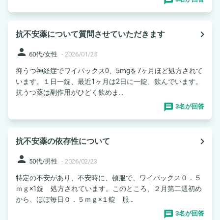
navigate_next
抗不安薬について質問させていただきます
person
60代/女性
-
2026/01/25
抑うつ神経症でワイパックス0、5mgを7ヶ月ほど処方されて
います。１日一錠、最近1ヶ月は2日に一錠、飲んでいます。
抗うつ薬は副作用がひどく飲めま...
3名が回答
navigate_next
抗不安薬の依存性について
person
50代/男性
-
2026/02/23
特定の不安があり、不安時に、頓服で、ワイパックス０．５
ｍｇ×1錠 処方されています。このところ、２月第二週初め
から、ほぼ毎日０．５ｍｇ×１錠 服...
3名が回答