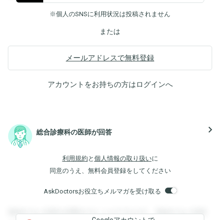
※個人のSNSに利用状況は投稿されません
または
メールアドレスで無料登録
アカウントをお持ちの方は
ログイン
へ
navigate_next
総合診療科の医師が回答
利用規約
と
個人情報の取り扱い
に
同意のうえ、無料会員登録をしてください
AskDoctorsお役立ちメルマガを受け取る
登録すると回答を閲覧することができます。登録すると回答
Googleアカウントで