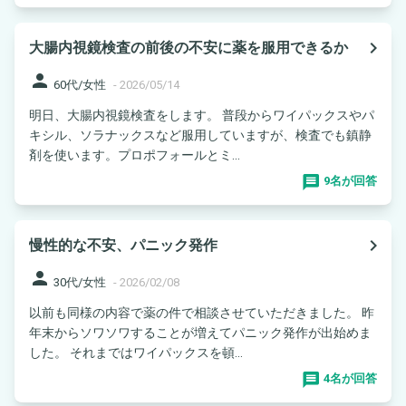
navigate_next
大腸内視鏡検査の前後の不安に薬を服用できるか
person
60代/女性
-
2026/05/14
明日、大腸内視鏡検査をします。 普段からワイパックスやパ
キシル、ソラナックスなど服用していますが、検査でも鎮静
剤を使います。プロポフォールとミ...
9名が回答
navigate_next
慢性的な不安、パニック発作
person
30代/女性
-
2026/02/08
以前も同様の内容で薬の件で相談させていただきました。 昨
年末からソワソワすることが増えてパニック発作が出始めま
した。 それまではワイパックスを頓...
4名が回答