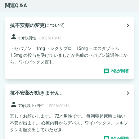
関連Q＆A
navigate_next
抗不安薬の変更について
person
30代/男性
-
2025/10/13
・セパゾン 1mg ・レクサプロ 15mg ・エスタゾラム
1.5mg の投与を受けていましたが先般のセパゾン流通停止か
ら、ワイパックス夜1...
2名が回答
navigate_next
抗不安薬が効きません。
person
70代以上/男性
-
2026/01/14
宜しくお願いします。 72才男性です。 毎朝朝起床時に強い
不安が出ます。 心療内科からデパス、ワイパックス、レキソ
タンを順次出していただき...
3名が回答