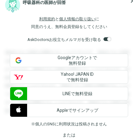
navigate_next
呼吸器科の医師が回答
利用規約
と
個人情報の取り扱い
に
同意のうえ、無料会員登録をしてください
AskDoctorsお役立ちメルマガを受け取る
登録すると回答を閲覧することができます。登録すると回答
Googleアカウントで
を閲覧することができます。登録すると回答を閲覧すること
無料登録
ができます。登録すると回答を閲覧することができます。登
Yahoo! JAPAN ID
録すると回答を閲覧することができます。登録すると回答を
で無料登録
閲覧することができます。登録すると回答を閲覧することが
LINEで無料登録
できます。登録すると回答を閲覧することができます。登録
すると回答を閲覧することができます。登録すると回答を閲
Appleでサインアップ
覧することができます。
※個人のSNSに利用状況は投稿されません
または