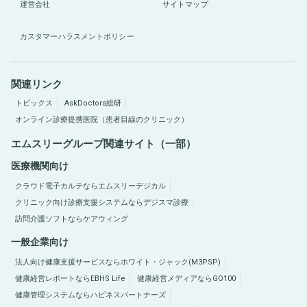
運営会社
サイトマップ
カスタマーハラスメントポリシー
関連リンク
トピックス
AskDoctors総研
オンライン診療提携医院（患者目線のクリニック）
エムスリーグループ関連サイト（一部）
医療機関向け
クラウド電子カルテならエムスリーデジカル
クリニック向け診療支援システムならデジスマ診療
訪問介護ソフトならケアウィング
一般企業向け
法人向け健康支援サービスならホワイト・ジャック(M3PSP)
健康経営レポートならEBHS Life
健康経営メディアならGO100
健康管理システムならハピネスパートナーズ