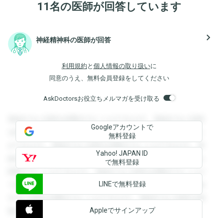
11名の医師が回答しています
navigate_next
神経精神科の医師が回答
利用規約
と
個人情報の取り扱い
に
同意のうえ、無料会員登録をしてください
AskDoctorsお役立ちメルマガを受け取る
登録すると回答を閲覧することができます。登録すると回答
Googleアカウントで
を閲覧することができます。登録すると回答を閲覧すること
無料登録
ができます。登録すると回答を閲覧することができます。登
Yahoo! JAPAN ID
録すると回答を閲覧することができます。登録すると回答を
で無料登録
閲覧することができます。登録すると回答を閲覧することが
LINEで無料登録
できます。登録すると回答を閲覧することができます。登録
すると回答を閲覧することができます。登録すると回答を閲
Appleでサインアップ
覧することができます。