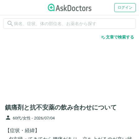
ログイン
search
edit_note
文章で検索する
鎮痛剤と抗不安薬の飲み合わせについて
person
60代/女性 -
2026/07/04
【症状・経緯】