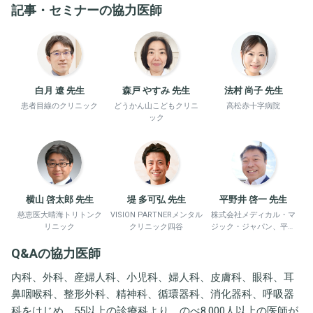
記事・セミナーの協力医師
白月 遼 先生
森戸 やすみ 先生
法村 尚子 先生
患者目線のクリニック
どうかん山こどもクリニ
高松赤十字病院
ック
横山 啓太郎 先生
堤 多可弘 先生
平野井 啓一 先生
慈恵医大晴海トリトンク
VISION PARTNERメンタル
株式会社メディカル・マ
リニック
クリニック四谷
ジック・ジャパン、平野
井労働衛生コンサルタン
Q&Aの協力医師
ト事務所
内科、外科、産婦人科、小児科、婦人科、皮膚科、眼科、耳
鼻咽喉科、整形外科、精神科、循環器科、消化器科、呼吸器
科をはじめ、55以上の診療科より、のべ8,000人以上の医師が