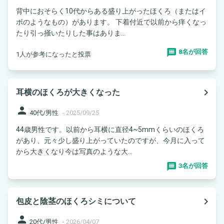
背中におそらく10代からある盛り上がったほくろ（またはイ
ボのようなもの）があります。 下着付近で以前から痒くなっ
たり引っ掻いたりした事はありま...
8名が回答
1人が参考になったと投票
navigate_next
耳横のほくろが大きくなった
person
40代/男性
-
2025/09/25
44歳男性です。以前から耳横に直径4~5mmくらいのほくろ
があり、元々少し盛り上がっていたのですが、今月に入って
から大きくなり今は写真のような大...
3名が回答
navigate_next
包皮と陰茎のほくろシミについて
person
20代/男性
-
2026/04/07