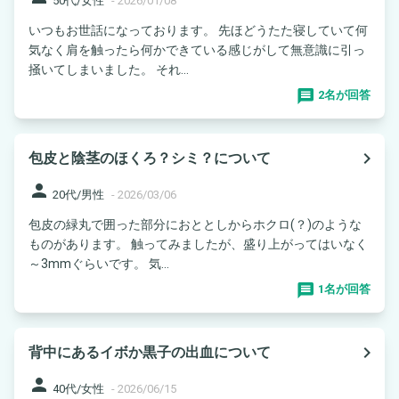
50代/女性
-
2026/01/08
いつもお世話になっております。 先ほどうたた寝していて何
気なく肩を触ったら何かできている感じがして無意識に引っ
掻いてしまいました。 それ...
2名が回答
navigate_next
包皮と陰茎のほくろ？シミ？について
person
20代/男性
-
2026/03/06
包皮の緑丸で囲った部分におととしからホクロ(？)のような
ものがあります。 触ってみましたが、盛り上がってはいなく
～3mmぐらいです。 気...
1名が回答
navigate_next
背中にあるイボか黒子の出血について
person
40代/女性
-
2026/06/15