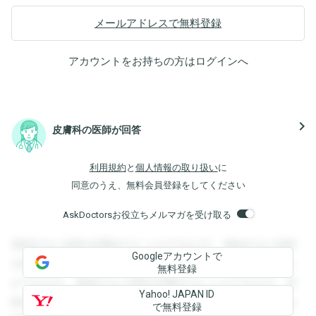
メールアドレスで無料登録
アカウントをお持ちの方は
ログイン
へ
navigate_next
皮膚科の医師が回答
利用規約
と
個人情報の取り扱い
に
同意のうえ、無料会員登録をしてください
AskDoctorsお役立ちメルマガを受け取る
登録すると回答を閲覧することができます。登録すると回答
Googleアカウントで
を閲覧することができます。登録すると回答を閲覧すること
無料登録
ができます。登録すると回答を閲覧することができます。登
Yahoo! JAPAN ID
録すると回答を閲覧することができます。登録すると回答を
で無料登録