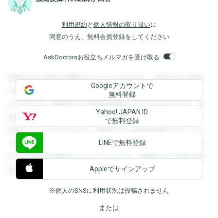
利用規約
と
個人情報の取り扱い
に
同意のうえ、無料会員登録をしてください
AskDoctorsお役立ちメルマガを受け取る
登録すると回答を閲覧することができます。登録すると回答
Googleアカウントで
を閲覧することができます。登録すると回答を閲覧すること
無料登録
ができます。登録すると回答を閲覧することができます。登
Yahoo! JAPAN ID
録すると回答を閲覧することができます。登録すると回答を
で無料登録
閲覧することができます。登録すると回答を閲覧することが
LINEで無料登録
できます。登録すると回答を閲覧することができます。登録
すると回答を閲覧することができます。登録すると回答を閲
Appleでサインアップ
覧することができます。
※個人のSNSに利用状況は投稿されません
または