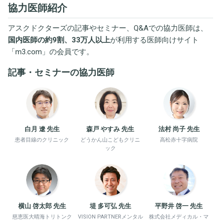
協力医師紹介
アスクドクターズの記事やセミナー、Q&Aでの協力医師は、
国内医師の約9割、33万人以上
が利用する医師向けサイト
「
m3.com
」の会員です。
記事・セミナーの協力医師
白月 遼 先生
森戸 やすみ 先生
法村 尚子 先生
患者目線のクリニック
どうかん山こどもクリニ
高松赤十字病院
ック
横山 啓太郎 先生
堤 多可弘 先生
平野井 啓一 先生
慈恵医大晴海トリトンク
VISION PARTNERメンタル
株式会社メディカル・マ