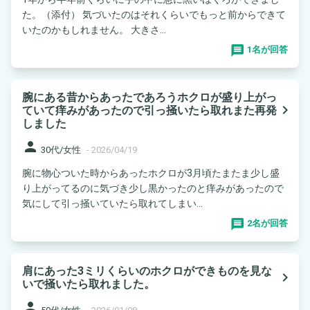
た。（添付） 気づいたのはそれくらいでもっと前からできて
いたのかもしれません。 大きさ...
1名が回答
腕にある昔からあったであろうホクロが盛り上がっ
navigate_next
ていて痒みがあったので引っ掻いたら取れまた再発
しました
person
30代/女性
-
2026/04/19
腕に物心ついた時からあったホクロが3月頃たまたま少し盛
り上がってるのに気づき少し黒かったのと痒みがあったので
気にして引っ掻いていたら取れてしまい...
2名が回答
肩にあった3ミリくらいのホクロができものを見な
navigate_next
いで掻いたら取れました。
person