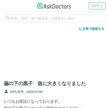
ログイン
search
edit_note
文章で検索する
脇の下の黒子 急に大きくなりました
person
30代/女性 -
2026/07/04
いつもお世話になっております。