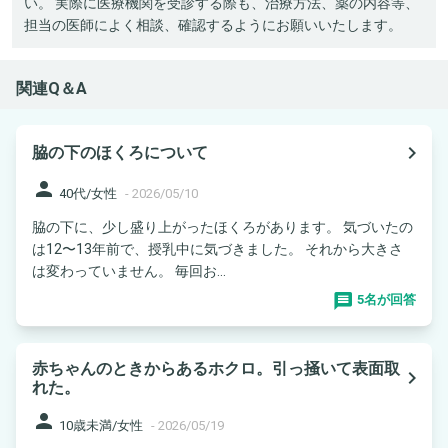
い。 実際に医療機関を受診する際も、治療方法、薬の内容等、
担当の医師によく相談、確認するようにお願いいたします。
関連Q＆A
navigate_next
脇の下のほくろについて
person
40代/女性
-
2026/05/10
脇の下に、少し盛り上がったほくろがあります。 気づいたの
は12〜13年前で、授乳中に気づきました。 それから大きさ
は変わっていません。 毎回お...
5名が回答
赤ちゃんのときからあるホクロ。引っ掻いて表面取
navigate_next
れた。
person
10歳未満/女性
-
2026/05/19