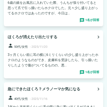
6歳の娘をお風呂に入れていた際、うんちが張り付いてると
思って爪で引っ掻いたらホクロでした。元々少し盛り上がっ
てるホクロではあったのですが、今日は...
1名が回答
navigate_next
ほくろが消えたり出たりする
person
50代/女性
-
2025/11/20
3ヶ月くらい前に耳の横に6ミリくらいの少し盛り上がったホ
クロのようなものができ、皮膚科を受診したら、引っ掻いた
りしたようで傷がついてるものの、悪...
1名が回答
navigate_next
急にできたほくろ？メラノーマか気になる
person
40代/女性
-
2025/11/16
1年から半年前くらいに手の甲に急に黒いほくろができまし