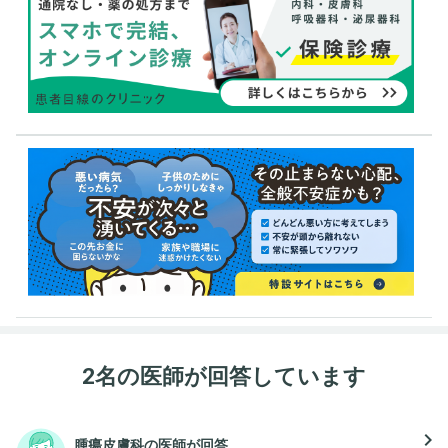
2名の医師が回答しています
navigate_next
腫瘍皮膚科の医師が回答