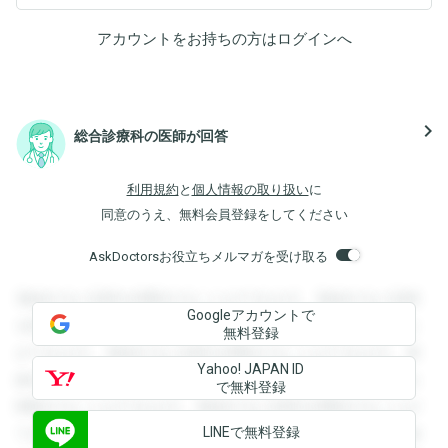
アカウントをお持ちの方は
ログイン
へ
navigate_next
総合診療科の医師が回答
利用規約
と
個人情報の取り扱い
に
同意のうえ、無料会員登録をしてください
AskDoctorsお役立ちメルマガを受け取る
登録すると回答を閲覧することができます。登録すると回答
Googleアカウントで
を閲覧することができます。登録すると回答を閲覧すること
無料登録
ができます。登録すると回答を閲覧することができます。登
Yahoo! JAPAN ID
録すると回答を閲覧することができます。登録すると回答を
で無料登録
閲覧することができます。登録すると回答を閲覧することが
LINEで無料登録
できます。登録すると回答を閲覧することができます。登録