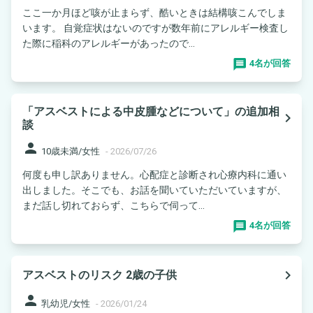
ここ一か月ほど咳が止まらず、酷いときは結構咳こんでしま
います。 自覚症状はないのですが数年前にアレルギー検査し
た際に稲科のアレルギーがあったので...
4名が回答
「アスベストによる中皮腫などについて」の追加相
navigate_next
談
person
10歳未満/女性
-
2026/07/26
何度も申し訳ありません。心配症と診断され心療内科に通い
出しました。そこでも、お話を聞いていただいていますが、
まだ話し切れておらず、こちらで伺って...
4名が回答
navigate_next
アスベストのリスク 2歳の子供
person
乳幼児/女性
-
2026/01/24