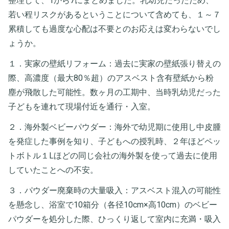
整理して、1から7にまとめました。乳幼児だったため、
若い程リスクがあるということについて含めても、１～７
累積しても過度な心配は不要とのお応えは変わらないでし
ょうか。
１．実家の壁紙リフォーム：過去に実家の壁紙張り替えの
際、高濃度（最大80％超）のアスベスト含有壁紙から粉
塵が飛散した可能性。数ヶ月の工期中、当時乳幼児だった
子どもを連れて現場付近を通行・入室。
２．海外製ベビーパウダー：海外で幼児期に使用し中皮腫
を発症した事例を知り、子どもへの授乳時、２年ほどペッ
トボトル１Lほどの同じ会社の海外製を使って過去に使用
していたことへの不安。
３．パウダー廃棄時の大量吸入：アスベスト混入の可能性
を懸念し、浴室で10箱分（各径10cm×高10cm）のベビー
パウダーを処分した際、ひっくり返して室内に充満・吸入