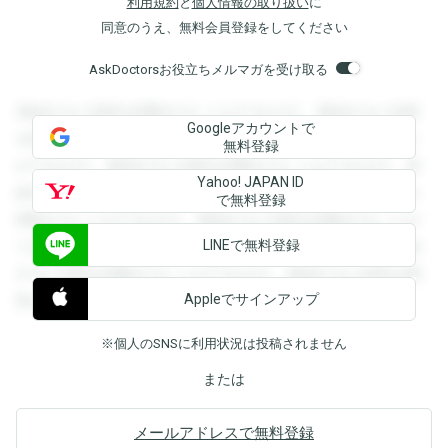
利用規約
と
個人情報の取り扱い
に
同意のうえ、無料会員登録をしてください
AskDoctorsお役立ちメルマガを受け取る
登録すると回答を閲覧することができます。登録すると回答
Googleアカウントで
を閲覧することができます。登録すると回答を閲覧すること
無料登録
ができます。登録すると回答を閲覧することができます。登
Yahoo! JAPAN ID
録すると回答を閲覧することができます。登録すると回答を
で無料登録
閲覧することができます。登録すると回答を閲覧することが
LINEで無料登録
できます。登録すると回答を閲覧することができます。登録
すると回答を閲覧することができます。登録すると回答を閲
Appleでサインアップ
覧することができます。
※個人のSNSに利用状況は投稿されません
または
メールアドレスで無料登録