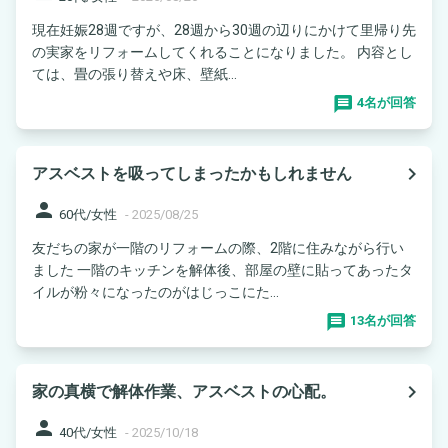
現在妊娠28週ですが、28週から30週の辺りにかけて里帰り先
の実家をリフォームしてくれることになりました。 内容とし
ては、畳の張り替えや床、壁紙...
4名が回答
navigate_next
アスベストを吸ってしまったかもしれません
person
60代/女性
-
2025/08/25
友だちの家が一階のリフォームの際、2階に住みながら行い
ました 一階のキッチンを解体後、部屋の壁に貼ってあったタ
イルが粉々になったのがはじっこにた...
13名が回答
navigate_next
家の真横で解体作業、アスベストの心配。
person
40代/女性
-
2025/10/18