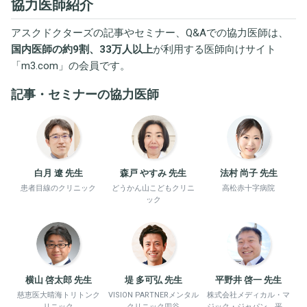
協力医師紹介
アスクドクターズの記事やセミナー、Q&Aでの協力医師は、
国内医師の約9割、33万人以上
が利用する医師向けサイト
「
m3.com
」の会員です。
記事・セミナーの協力医師
白月 遼 先生
森戸 やすみ 先生
法村 尚子 先生
患者目線のクリニック
どうかん山こどもクリニ
高松赤十字病院
ック
横山 啓太郎 先生
堤 多可弘 先生
平野井 啓一 先生
慈恵医大晴海トリトンク
VISION PARTNERメンタル
株式会社メディカル・マ
リニック
クリニック四谷
ジック・ジャパン、平野