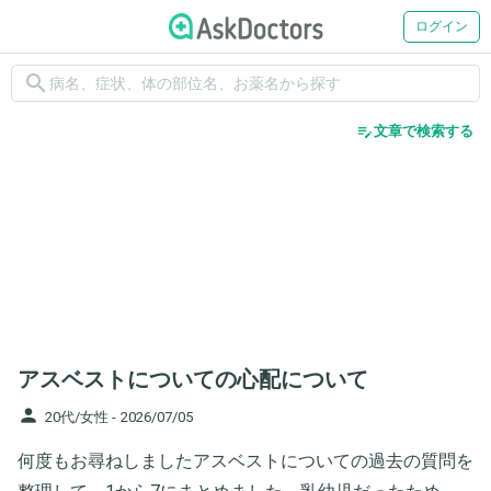
ログイン
search
edit_note
文章で検索する
アスベストについての心配について
person
20代/女性 -
2026/07/05
何度もお尋ねしましたアスベストについての過去の質問を