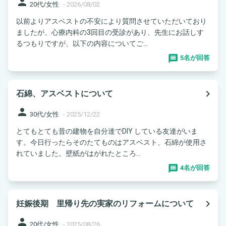
person
20代/女性
-
2026/08/02
以前よりアスベストの不安により質問させていただいており
ましたが、心療内科の3回目の受診があり、先生にお話しす
るつもりですが、以下の内容についてご...
5名が回答
navigate_next
石綿、アスベストについて
person
30代/女性
-
2025/12/22
とてもとても昔の建物を自分達でDIY している友達がいま
す。今日行ったらそのたてものはアスベスト、石綿が使用さ
れていました。壁紙がはがれたところ...
4名が回答
navigate_next
妊娠後期 里帰り先の実家のリフォームについて
person
20代/女性
-
2025/08/26