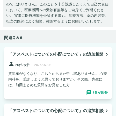
のではありません。 このことを十分認識したうえで自己の責任
において、医療機関への受診有無等をご自身でご判断くださ
い。 実際に医療機関を受診する際も、治療方法、薬の内容等、
担当の医師によく相談、確認するようにお願いいたします。
関連Q＆A
navigate_next
「アスベストについての心配について」の追加相談
person
20代/女性
-
2026/07/08
質問権がなくなり、こちらからまた申し訳ありません。 心療
内科を、受診しようと思っておりますが、その際、先生に
は、前回まとめた質問をお見せした方...
2名が回答
navigate_next
「アスベストについての心配について」の追加相談