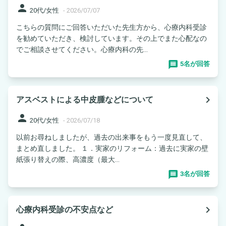
person
20代/女性
-
2026/07/07
こちらの質問にご回答いただいた先生方から、心療内科受診
を勧めていただき、検討しています。その上でまた心配なの
でご相談させてください。心療内科の先...
5名が回答
navigate_next
アスベストによる中皮腫などについて
person
20代/女性
-
2026/07/18
以前お尋ねしましたが、過去の出来事をもう一度見直して、
まとめ直しました。 １．実家のリフォーム：過去に実家の壁
紙張り替えの際、高濃度（最大...
3名が回答
navigate_next
心療内科受診の不安点など