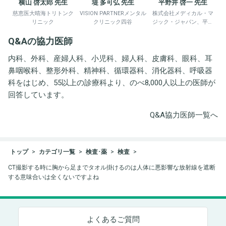
横山 啓太郎 先生
堤 多可弘 先生
平野井 啓一 先生
慈恵医大晴海トリトンク
VISION PARTNERメンタル
株式会社メディカル・マ
リニック
クリニック四谷
ジック・ジャパン、平野
井労働衛生コンサルタン
Q&Aの協力医師
ト事務所
内科、外科、産婦人科、小児科、婦人科、皮膚科、眼科、耳
鼻咽喉科、整形外科、精神科、循環器科、消化器科、呼吸器
科をはじめ、55以上の診療科より、のべ8,000人以上の医師が
回答しています。
Q&A協力医師一覧へ
トップ
カテゴリ一覧
検査･薬
検査
CT撮影する時に胸から足までタオル掛けるのは人体に悪影響な放射線を遮断
する意味合いは全くないですよね
よくあるご質問