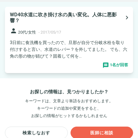
WD40水道に吹き掛け水の臭い変化。人体に悪影
navigate_next
響？
person
20代/女性
-
2017/05/17
3日前に食洗機を買ったので、旦那が自分で分岐水栓を取り
付けすると言い、水道のレバー？を外してました。 でも、六
角の形の物が錆びて？固着して何を...
1名が回答
お探しの情報は、見つかりましたか？
キーワードは、文章より単語をおすすめします。
キーワードの追加や変更をすると、
お探しの情報がヒットするかもしれません
検索しなおす
医師に相談