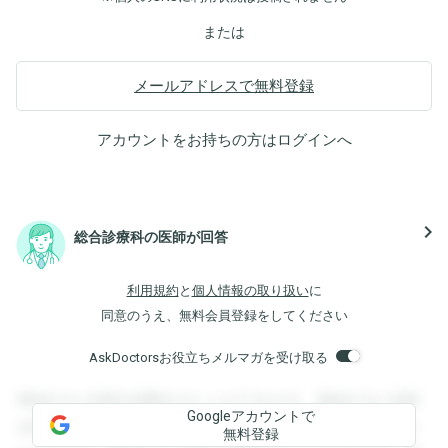
または
メールアドレスで無料登録
アカウントをお持ちの方は
ログイン
へ
navigate_next
総合診療科の医師が回答
利用規約
と
個人情報の取り扱い
に
同意のうえ、無料会員登録をしてください
AskDoctorsお役立ちメルマガを受け取る
登録すると回答を閲覧することができます。登録すると回答
Googleアカウントで
を閲覧することができます。登録すると回答を閲覧すること
無料登録