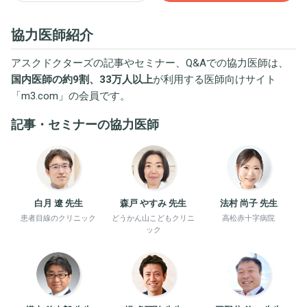
協力医師紹介
アスクドクターズの記事やセミナー、Q&Aでの協力医師は、
国内医師の約9割、33万人以上
が利用する医師向けサイト
「
m3.com
」の会員です。
記事・セミナーの協力医師
白月 遼 先生
森戸 やすみ 先生
法村 尚子 先生
患者目線のクリニック
どうかん山こどもクリニ
高松赤十字病院
ック