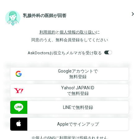
navigate_next
乳腺外科の医師が回答
利用規約
と
個人情報の取り扱い
に
同意のうえ、無料会員登録をしてください
AskDoctorsお役立ちメルマガを受け取る
登録すると回答を閲覧することができます。登録すると回答
Googleアカウントで
を閲覧することができます。登録すると回答を閲覧すること
無料登録
ができます。登録すると回答を閲覧することができます。登
Yahoo! JAPAN ID
録すると回答を閲覧することができます。登録すると回答を
で無料登録
閲覧することができます。登録すると回答を閲覧することが
LINEで無料登録
できます。登録すると回答を閲覧することができます。登録
すると回答を閲覧することができます。登録すると回答を閲
Appleでサインアップ
覧することができます。
※個人のSNSに利用状況は投稿されません