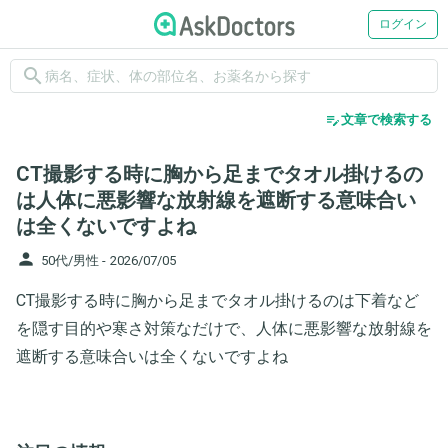
ログイン
search
edit_note
文章で検索する
CT撮影する時に胸から足までタオル掛けるの
は人体に悪影響な放射線を遮断する意味合い
は全くないですよね
person
50代/男性 -
2026/07/05
CT撮影する時に胸から足までタオル掛けるのは下着など
を隠す目的や寒さ対策なだけで、人体に悪影響な放射線を
遮断する意味合いは全くないですよね