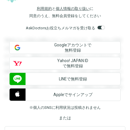
利用規約
と
個人情報の取り扱い
に
同意のうえ、無料会員登録をしてください
AskDoctorsお役立ちメルマガを受け取る
登録すると回答を閲覧することができます。登録すると回答
Googleアカウントで
を閲覧することができます。登録すると回答を閲覧すること
無料登録
ができます。登録すると回答を閲覧することができます。登
Yahoo! JAPAN ID
録すると回答を閲覧することができます。登録すると回答を
で無料登録
閲覧することができます。登録すると回答を閲覧することが
LINEで無料登録
できます。登録すると回答を閲覧することができます。登録
すると回答を閲覧することができます。登録すると回答を閲
Appleでサインアップ
覧することができます。
※個人のSNSに利用状況は投稿されません
または