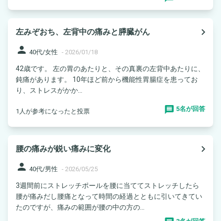
navigate_next
左みぞおち、左背中の痛みと膵臓がん
person
40代/女性
-
2026/01/18
42歳です。 左の胃のあたりと、その真裏の左背中あたりに、
鈍痛があります。 10年ほど前から機能性胃腸症を患ってお
り、ストレスがかか...
5名が回答
1人が参考になったと投票
navigate_next
腰の痛みが鋭い痛みに変化
person
40代/男性
-
2026/05/25
3週間前にストレッチポールを腰に当ててストレッチしたら
腰が痛みだし腰痛となって時間の経過とともに引いてきてい
たのですが、痛みの範囲が腰の中の方の...