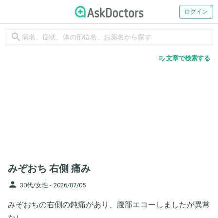
ログイン
search
edit_note
文章で検索する
みぞおち 右側 痛み
person
30代/女性 -
2026/07/05
みぞおちの右側の鈍痛があり、腹部エコーしましたが異常