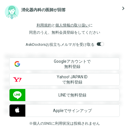
navigate_next
消化器内科の医師が回答
利用規約
と
個人情報の取り扱い
に
同意のうえ、無料会員登録をしてください
AskDoctorsお役立ちメルマガを受け取る
登録すると回答を閲覧することができます。登録すると回答
Googleアカウントで
を閲覧することができます。登録すると回答を閲覧すること
無料登録
ができます。登録すると回答を閲覧することができます。登
Yahoo! JAPAN ID
録すると回答を閲覧することができます。登録すると回答を
で無料登録
閲覧することができます。登録すると回答を閲覧することが
LINEで無料登録
できます。登録すると回答を閲覧することができます。登録
すると回答を閲覧することができます。登録すると回答を閲
Appleでサインアップ
覧することができます。
※個人のSNSに利用状況は投稿されません