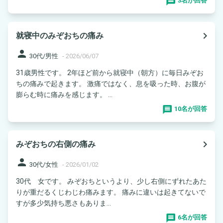
3名が回答
navigate_next
就寝中のみぞおちの痛み
person
30代/男性
-
2026/06/07
31歳男性です。 2年ほど前から就寝中（朝方）に毎日みぞお
ちの痛みで起きます。 激痛ではなく、息を吸った時、お腹が
膨らむ時に痛みを感じます。 ...
10名が回答
navigate_next
みぞおちの右側の痛み
person
30代/女性
-
2026/01/02
30代 女です。 みぞおちというより、少し右側にずれたあた
りが重だるくじわじわ痛みます。 痛みに違いは起きてないで
すが多少気持ち悪さもありま...
6名が回答