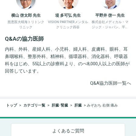
横山 啓太郎 先生
堤 多可弘 先生
平野井 啓一 先生
慈恵医大晴海トリトンク
VISION PARTNERメンタル
株式会社メディカル・マ
リニック
クリニック四谷
ジック・ジャパン、平野
井労働衛生コンサルタン
Q&Aの協力医師
ト事務所
内科、外科、産婦人科、小児科、婦人科、皮膚科、眼科、耳
鼻咽喉科、整形外科、精神科、循環器科、消化器科、呼吸器
科をはじめ、55以上の診療科より、のべ8,000人以上の医師が
回答しています。
Q&A協力医師一覧へ
トップ
カテゴリ一覧
肝臓･腎臓
肝臓
みぞおち 右側 痛み
よくあるご質問