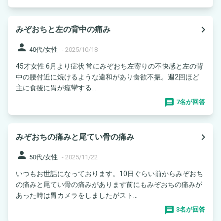
navigate_next
みぞおちと左の背中の痛み
person
40代/女性
-
2025/10/18
45才女性 6月より症状 常にみぞおち左寄りの不快感と左の背
中の腰付近に焼けるような違和があり食欲不振。週2回ほど
主に食後に胃が痙攣する...
7名が回答
navigate_next
みぞおちの痛みと尾てい骨の痛み
person
50代/女性
-
2025/11/22
いつもお世話になっております。10日ぐらい前からみぞおち
の痛みと尾てい骨の痛みがあります前にもみぞおちの痛みが
あった時は胃カメラをしましたがスト...
3名が回答