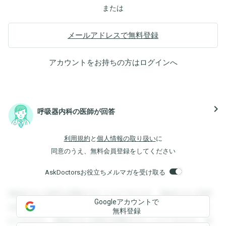
または
メールアドレスで無料登録
アカウントをお持ちの方は
ログイン
へ
navigate_next
呼吸器内科の医師が回答
利用規約
と
個人情報の取り扱い
に
同意のうえ、無料会員登録をしてください
AskDoctorsお役立ちメルマガを受け取る
登録すると回答を閲覧することができます。登録すると回答
Googleアカウントで
を閲覧することができます。登録すると回答を閲覧すること
無料登録
ができます。登録すると回答を閲覧することができます。登