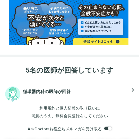
5名の医師が回答しています
navigate_next
循環器内科の医師が回答
利用規約
と
個人情報の取り扱い
に
同意のうえ、無料会員登録をしてください
AskDoctorsお役立ちメルマガを受け取る