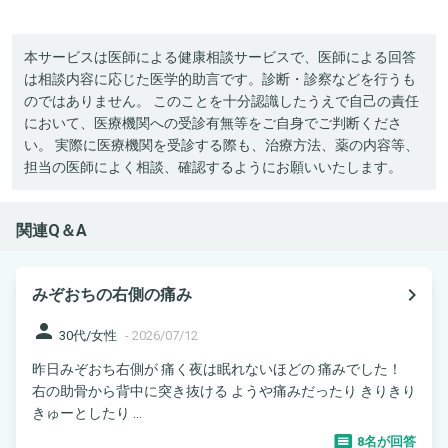
本サービスは医師による健康相談サービスで、医師による回答
は相談内容に応じた医学的助言です。診断・診察などを行うも
のではありません。 このことを十分認識したうえで自己の責任
において、医療機関への受診有無等をご自身でご判断くださ
い。 実際に医療機関を受診する際も、治療方法、薬の内容等、
担当の医師によく相談、確認するようにお願いいたします。
関連Q＆A
navigate_next
みぞおちの右側の痛み
person
30代/女性
-
2026/07/12
昨日みぞおち右側が 痛く夜は眠れないほどの 痛みでした！
右の助骨から背中に突き抜ける ようや痛みだったり きりきり
きゅーとしたり ...
8名が回答