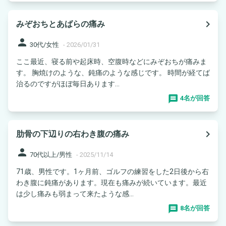
navigate_next
みぞおちとあばらの痛み
person
30代/女性
-
2026/01/31
ここ最近、寝る前や起床時、空腹時などにみぞおちが痛みま
す。 胸焼けのような、鈍痛のような感じです。 時間が経てば
治るのですがほぼ毎日あります...
4名が回答
navigate_next
肋骨の下辺りの右わき腹の痛み
person
70代以上/男性
-
2025/11/14
71歳、男性です。1ヶ月前、ゴルフの練習をした2日後から右
わき腹に鈍痛があります。現在も痛みが続いています。最近
は少し痛みも弱まって来たような感...
8名が回答