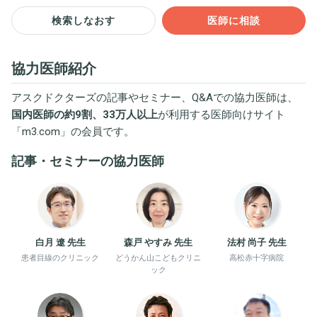
検索しなおす
医師に相談
協力医師紹介
アスクドクターズの記事やセミナー、Q&Aでの協力医師は、
国内医師の約9割、33万人以上
が利用する医師向けサイト
「
m3.com
」の会員です。
記事・セミナーの協力医師
白月 遼 先生
森戸 やすみ 先生
法村 尚子 先生
患者目線のクリニック
どうかん山こどもクリニ
高松赤十字病院
ック