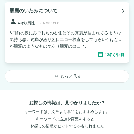
navigate_next
胆嚢のいたみについて
person
40代/男性
-
2025/09/08
6日前の夜にみぞおちの右側とその真裏が掴まれてるような
気持ち悪い鈍痛があり翌日エコー検査をしてもらい石はない
が胆泥のようなものがあり胆嚢の出口？...
12名が回答
keyboard_arrow_down
もっと見る
お探しの情報は、見つかりましたか？
キーワードは、文章より単語をおすすめします。
キーワードの追加や変更をすると、
お探しの情報がヒットするかもしれません