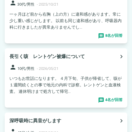
person
30代/男性
-
2025/10/21
一ヶ月ほど前から右胸（上の方）に違和感があります。常に
少し重い感じがします。 以前も同じ違和感があり、呼吸器内
科に行きましたが異常ありませんでし...
8名が回答
navigate_next
長引く咳 レントゲン被爆について
person
10代/男性
-
2026/05/21
いつもお世話になります。 ４月下旬、子供が帰省して、咳が
１週間続くとの事で地元の内科で診察。レントゲンと血液検
査。 連休明けまで処方して帰宅...
4名が回答
navigate_next
深呼吸時に異音がします
person