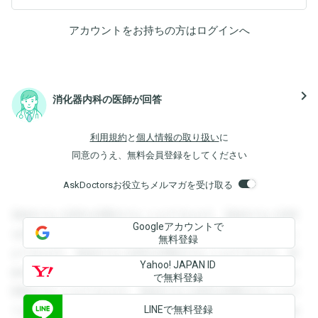
アカウントをお持ちの方は
ログイン
へ
navigate_next
消化器内科の医師が回答
利用規約
と
個人情報の取り扱い
に
同意のうえ、無料会員登録をしてください
AskDoctorsお役立ちメルマガを受け取る
登録すると回答を閲覧することができます。登録すると回答
Googleアカウントで
を閲覧することができます。登録すると回答を閲覧すること
無料登録
ができます。登録すると回答を閲覧することができます。登
Yahoo! JAPAN ID
録すると回答を閲覧することができます。登録すると回答を
で無料登録
閲覧することができます。登録すると回答を閲覧することが
LINEで無料登録
できます。登録すると回答を閲覧することができます。登録