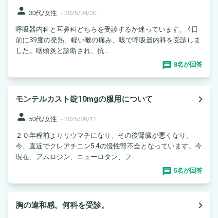
person
30代/女性
-
2026/04/30
呼吸器内科と耳鼻科どちらを受診するか迷っています。 4日
前に39度の発熱、軽い喉の痛み、咳で呼吸器内科を受診しま
した。咽頭炎と診断され、抗...
8名が回答
navigate_next
モンテルカスト錠10mgの服用について
person
50代/女性
-
2025/09/11
２０年程前よりリウマチになり、その後腎臓が悪くなり、
今、直近でクレアチニン5.4の慢性腎不全となっています。今
現在、アムロジン、ニューロタン、フ...
5名が回答
navigate_next
胸の違和感。何科を受診。