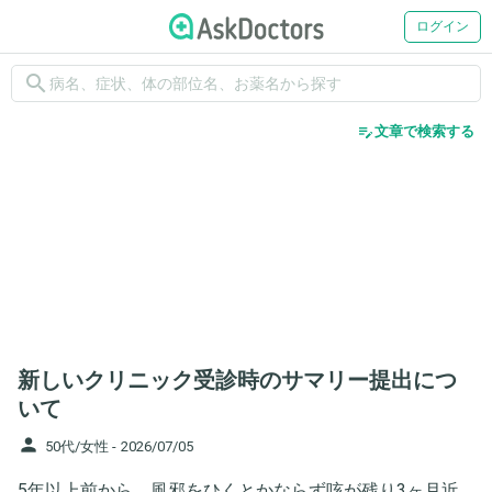
ログイン
search
edit_note
文章で検索する
新しいクリニック受診時のサマリー提出につ
いて
person
50代/女性 -
2026/07/05
5年以上前から、風邪をひくとかならず咳が残り3ヶ月近