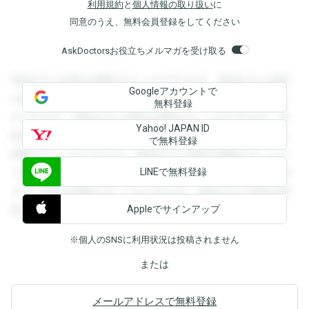
利用規約
と
個人情報の取り扱い
に
同意のうえ、無料会員登録をしてください
AskDoctorsお役立ちメルマガを受け取る
登録すると回答を閲覧することができます。登録すると回答
Googleアカウントで
を閲覧することができます。登録すると回答を閲覧すること
無料登録
ができます。登録すると回答を閲覧することができます。登
Yahoo! JAPAN ID
録すると回答を閲覧することができます。登録すると回答を
で無料登録
閲覧することができます。登録すると回答を閲覧することが
LINEで無料登録
できます。登録すると回答を閲覧することができます。登録
すると回答を閲覧することができます。登録すると回答を閲
Appleでサインアップ
覧することができます。
※個人のSNSに利用状況は投稿されません
または
メールアドレスで無料登録