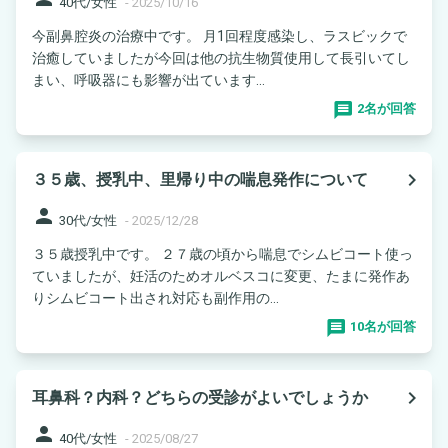
40代/女性
-
2025/10/16
今副鼻腔炎の治療中です。 月1回程度感染し、ラスビックで
治癒していましたが今回は他の抗生物質使用して長引いてし
まい、呼吸器にも影響が出ています...
2名が回答
navigate_next
３５歳、授乳中、里帰り中の喘息発作について
person
30代/女性
-
2025/12/28
３５歳授乳中です。 ２７歳の頃から喘息でシムビコート使っ
ていましたが、妊活のためオルベスコに変更、たまに発作あ
りシムビコート出され対応も副作用の...
10名が回答
navigate_next
耳鼻科？内科？どちらの受診がよいでしょうか
person
40代/女性
-
2025/08/27