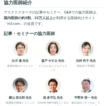
協力医師紹介
アスクドクターズの記事やセミナー、Q&Aでの協力医師は、
国内医師の約9割、33万人以上
が利用する医師向けサイト
「
m3.com
」の会員です。
記事・セミナーの協力医師
白月 遼 先生
森戸 やすみ 先生
法村 尚子 先生
患者目線のクリニック
どうかん山こどもクリニ
高松赤十字病院
ック
横山 啓太郎 先生
堤 多可弘 先生
平野井 啓一 先生
慈恵医大晴海トリトンク
VISION PARTNERメンタル
株式会社メディカル・マ