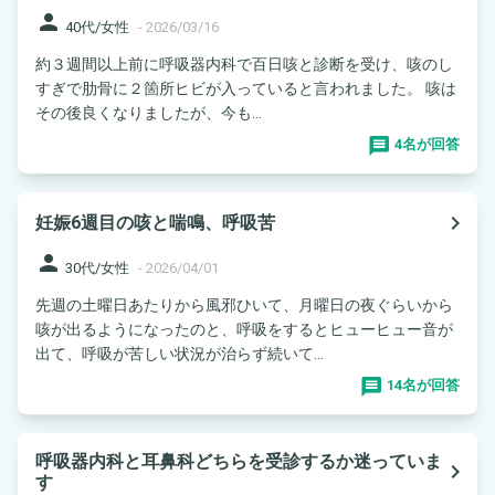
person
40代/女性
-
2026/03/16
約３週間以上前に呼吸器内科で百日咳と診断を受け、咳のし
すぎで肋骨に２箇所ヒビが入っていると言われました。 咳は
その後良くなりましたが、今も...
4名が回答
navigate_next
妊娠6週目の咳と喘鳴、呼吸苦
person
30代/女性
-
2026/04/01
先週の土曜日あたりから風邪ひいて、月曜日の夜ぐらいから
咳が出るようになったのと、呼吸をするとヒューヒュー音が
出て、呼吸が苦しい状況が治らず続いて...
14名が回答
呼吸器内科と耳鼻科どちらを受診するか迷っていま
navigate_next
す