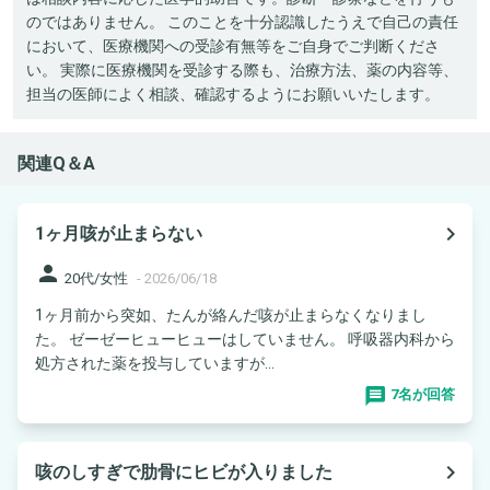
のではありません。 このことを十分認識したうえで自己の責任
において、医療機関への受診有無等をご自身でご判断くださ
い。 実際に医療機関を受診する際も、治療方法、薬の内容等、
担当の医師によく相談、確認するようにお願いいたします。
関連Q＆A
navigate_next
1ヶ月咳が止まらない
person
20代/女性
-
2026/06/18
1ヶ月前から突如、たんが絡んだ咳が止まらなくなりまし
た。 ゼーゼーヒューヒューはしていません。 呼吸器内科から
処方された薬を投与していますが...
7名が回答
navigate_next
咳のしすぎで肋骨にヒビが入りました