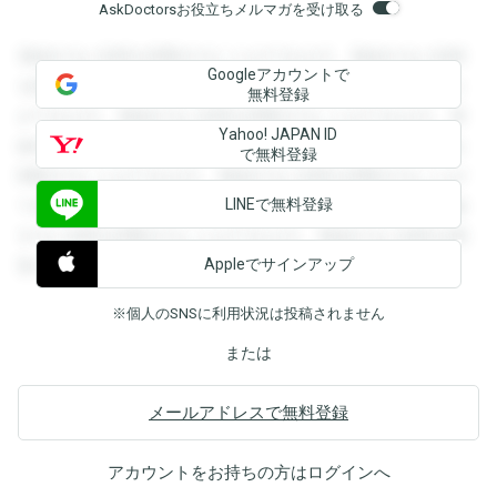
AskDoctorsお役立ちメルマガを受け取る
登録すると回答を閲覧することができます。登録すると回答
Googleアカウントで
を閲覧することができます。登録すると回答を閲覧すること
無料登録
ができます。登録すると回答を閲覧することができます。登
Yahoo! JAPAN ID
録すると回答を閲覧することができます。登録すると回答を
で無料登録
閲覧することができます。登録すると回答を閲覧することが
LINEで無料登録
できます。登録すると回答を閲覧することができます。登録
すると回答を閲覧することができます。登録すると回答を閲
Appleでサインアップ
覧することができます。
※個人のSNSに利用状況は投稿されません
または
メールアドレスで無料登録
アカウントをお持ちの方は
ログイン
へ