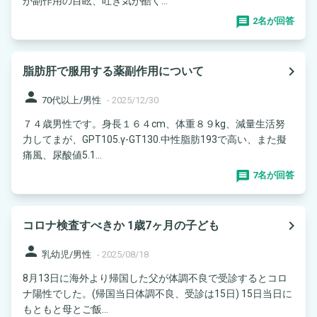
が副作用の目眩、吐き気が酷く...
2名が回答
navigate_next
脂肪肝で服用する薬副作用について
person
70代以上/男性
-
2025/12/30
７４歳男性です。身長１６４cm、体重８９kg、減量生活努
力してまが、GPT105.γ-GT130.中性脂肪193で高い、また擬
痛風、尿酸値5.1...
7名が回答
navigate_next
コロナ検査すべきか 1歳7ヶ月の子ども
person
乳幼児/男性
-
2025/08/18
8月13日に海外より帰国した父が体調不良で受診するとコロ
ナ陽性でした。(帰国当日体調不良、受診は15日) 15日当日に
もともと母とご飯...