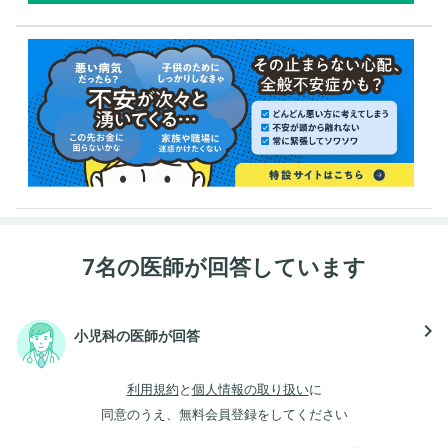
7名の医師が回答しています
navigate_next
小児科の医師が回答
利用規約
と
個人情報の取り扱い
に
同意のうえ、無料会員登録をしてください