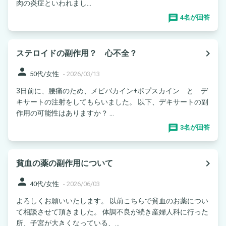
肉の炎症といわれまし...
4名が回答
navigate_next
ステロイドの副作用？ 心不全？
person
50代/女性
-
2026/03/13
3日前に、腰痛のため、メピバカイン+ポプスカイン と デ
キサートの注射をしてもらいました。 以下、デキサートの副
作用の可能性はありますか？ ...
3名が回答
navigate_next
貧血の薬の副作用について
person
40代/女性
-
2026/06/03
よろしくお願いいたします。 以前こちらで貧血のお薬につい
て相談させて頂きました。 体調不良が続き産婦人科に行った
所、子宮が大きくなっている、...