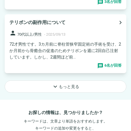
3名が回答
navigate_next
テリボンの副作用について
person
70代以上/男性
-
2025/09/13
72才男性です。3カ月前に脊柱管狭窄固定術の手術を受け、2
か月前から骨癒合の促進のためテリボンを週に2回自己注射
しています。しかし、2週間ほど前...
6名が回答
keyboard_arrow_down
もっと見る
お探しの情報は、見つかりましたか？
キーワードは、文章より単語をおすすめします。
キーワードの追加や変更をすると、