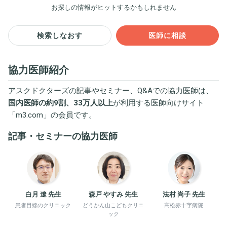
お探しの情報がヒットするかもしれません
検索しなおす
医師に相談
協力医師紹介
アスクドクターズの記事やセミナー、Q&Aでの協力医師は、
国内医師の約9割、33万人以上
が利用する医師向けサイト
「
m3.com
」の会員です。
記事・セミナーの協力医師
白月 遼 先生
森戸 やすみ 先生
法村 尚子 先生
患者目線のクリニック
どうかん山こどもクリニ
高松赤十字病院
ック