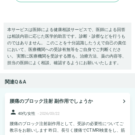
本サービスは医師による健康相談サービスで、医師による回答
は相談内容に応じた医学的助言です。診断・診察などを行うも
のではありません。 このことを十分認識したうえで自己の責任
において、医療機関への受診有無等をご自身でご判断くださ
い。 実際に医療機関を受診する際も、治療方法、薬の内容等、
担当の医師によく相談、確認するようにお願いいたします。
関連Q＆A
navigate_next
腰痛のブロック注射 副作用でしょうか
person
40代/女性
-
2026/03/22
腰痛のブロック注射副作用として、受診の必要性についてご
教示をお願いします 昨日、長引く腰痛でCT.MRI検査をし、筋