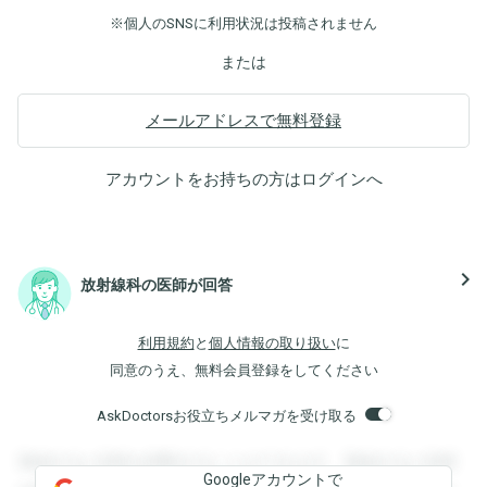
※個人のSNSに利用状況は投稿されません
または
メールアドレスで無料登録
アカウントをお持ちの方は
ログイン
へ
navigate_next
放射線科の医師が回答
利用規約
と
個人情報の取り扱い
に
同意のうえ、無料会員登録をしてください
AskDoctorsお役立ちメルマガを受け取る
登録すると回答を閲覧することができます。登録すると回答
Googleアカウントで