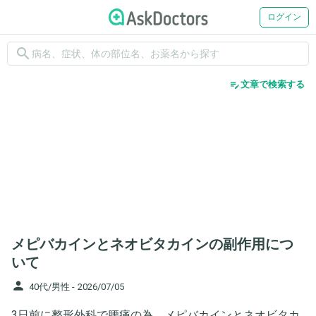
ログイン
search
edit_note
文章で検索する
メピバカインとネオビタカインの副作用につ
いて
person
40代/男性 -
2026/07/05
3日前に整形外科で腰痛の為、メピバカインとネオビタカ