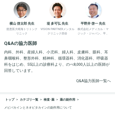
横山 啓太郎 先生
堤 多可弘 先生
平野井 啓一 先生
慈恵医大晴海トリトンク
VISION PARTNERメンタル
株式会社メディカル・マ
リニック
クリニック四谷
ジック・ジャパン、平野
井労働衛生コンサルタン
Q&Aの協力医師
ト事務所
内科、外科、産婦人科、小児科、婦人科、皮膚科、眼科、耳
鼻咽喉科、整形外科、精神科、循環器科、消化器科、呼吸器
科をはじめ、55以上の診療科より、のべ8,000人以上の医師が
回答しています。
Q&A協力医師一覧へ
トップ
カテゴリ一覧
検査･薬
薬の副作用
メピバカインとネオビタカインの副作用について