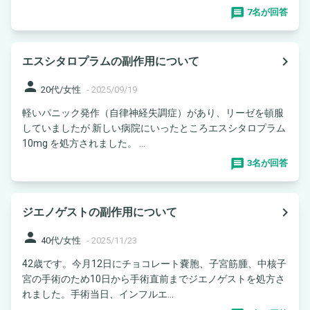
7名が回答
navigate_next
エスシタロプラムの副作用について
person
20代/女性
-
2025/09/19
軽いパニック発作（自律神経失調症）があり、リーゼを頓服
していましたが 新しい病院にいったところエスシタロプラム
10mg を処方されました。 ...
3名が回答
navigate_next
ジエノゲストの副作用について
person
40代/女性
-
2025/11/23
42歳です。今月12日にチョコレート嚢胞、子宮筋腫、中核子
宮の手術のため10日から手術直前までジエノゲストを処方さ
れました。手術当日、インフルエ...