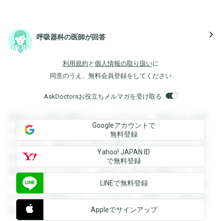
navigate_next
呼吸器科の医師が回答
利用規約
と
個人情報の取り扱い
に
同意のうえ、無料会員登録をしてください
AskDoctorsお役立ちメルマガを受け取る
登録すると回答を閲覧することができます。登録すると回答
Googleアカウントで
を閲覧することができます。登録すると回答を閲覧すること
無料登録
ができます。登録すると回答を閲覧することができます。登
Yahoo! JAPAN ID
録すると回答を閲覧することができます。登録すると回答を
で無料登録
閲覧することができます。登録すると回答を閲覧することが
LINEで無料登録
できます。登録すると回答を閲覧することができます。登録
すると回答を閲覧することができます。登録すると回答を閲
Appleでサインアップ
覧することができます。