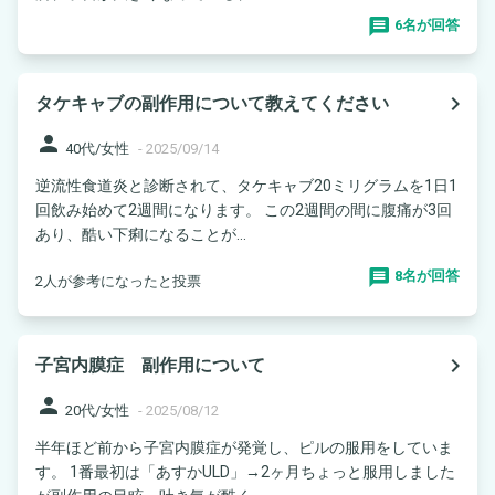
6名が回答
navigate_next
タケキャブの副作用について教えてください
person
40代/女性
-
2025/09/14
逆流性食道炎と診断されて、タケキャブ20ミリグラムを1日1
回飲み始めて2週間になります。 この2週間の間に腹痛が3回
あり、酷い下痢になることが...
8名が回答
2人が参考になったと投票
navigate_next
子宮内膜症 副作用について
person
20代/女性
-
2025/08/12
半年ほど前から子宮内膜症が発覚し、ピルの服用をしていま
す。 1番最初は「あすかULD」→2ヶ月ちょっと服用しました