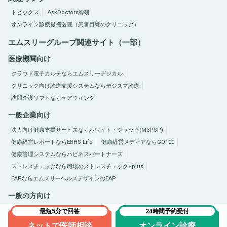
トピックス
AskDoctors総研
オンライン診療提携医院（患者目線のクリニック）
エムスリーグループ関連サイト（一部）
医療機関向け
クラウド電子カルテならエムスリーデジカル
クリニック向け診療支援システムならデジスマ診療
訪問介護ソフトならケアウィング
一般企業向け
法人向け健康支援サービスならホワイト・ジャック(M3PSP)
健康経営レポートならEBHS Life
健康経営メディアならGO100
健康管理システムならハピネスパートナーズ
ストレスチェックなら職場のストレスチェック+plus
EAPならエムスリーヘルスデザインのEAP
一般の方向け
医療総合サイトQLife（キューライフ）
肥満症総合サイトならひまんラボ
最短5分で回答
24時間予約受付
ネットで医師相談
オンライン診療