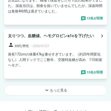
お世話になります。 職場で採血をしたら下記の結果がでまし
た。 採血当日は、朝食を抜いていませんでしたが、採血時間
は食後4時間は過ぎていました...
12名が回答
navigate_next
太りつつ、血糖値、ヘモグロビンa1cを下げたい
person
30代/男性
-
2026/07/27
身長172cmの体重47kg 痩せすぎています。（約20年間変化
なし） 人間ドックでここ数年、 空腹時血糖が高め 110前後
ヘモグ...
12名が回答
keyboard_arrow_down
もっと見る