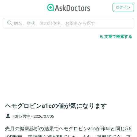
ログイン
search
edit_note
文章で検索する
ヘモグロビンa1cの値が気になります
person
40代/男性 -
2026/07/05
先月の健康診断の結果でヘモグロビンa1cが昨年と同じ5.6