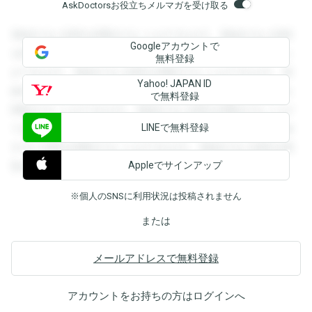
AskDoctorsお役立ちメルマガを受け取る
登録すると回答を閲覧することができます。登録すると回答
Googleアカウントで
を閲覧することができます。登録すると回答を閲覧すること
無料登録
ができます。登録すると回答を閲覧することができます。登
Yahoo! JAPAN ID
録すると回答を閲覧することができます。登録すると回答を
で無料登録
閲覧することができます。登録すると回答を閲覧することが
LINEで無料登録
できます。登録すると回答を閲覧することができます。登録
すると回答を閲覧することができます。登録すると回答を閲
Appleでサインアップ
覧することができます。
※個人のSNSに利用状況は投稿されません
または
メールアドレスで無料登録
アカウントをお持ちの方は
ログイン
へ