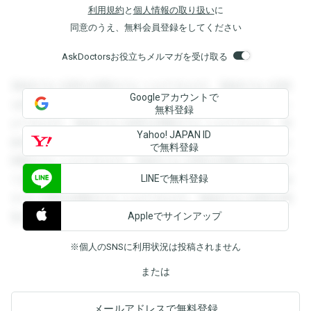
利用規約
と
個人情報の取り扱い
に
同意のうえ、無料会員登録をしてください
AskDoctorsお役立ちメルマガを受け取る
登録すると回答を閲覧することができます。登録すると回答
Googleアカウントで
を閲覧することができます。登録すると回答を閲覧すること
無料登録
ができます。登録すると回答を閲覧することができます。登
Yahoo! JAPAN ID
録すると回答を閲覧することができます。登録すると回答を
で無料登録
閲覧することができます。登録すると回答を閲覧することが
LINEで無料登録
できます。登録すると回答を閲覧することができます。登録
すると回答を閲覧することができます。登録すると回答を閲
Appleでサインアップ
覧することができます。
※個人のSNSに利用状況は投稿されません
または
メールアドレスで無料登録