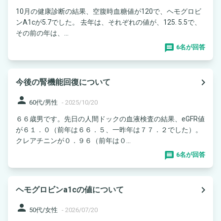
10月の健康診断の結果、空腹時血糖値が120で、ヘモグロビ
ンA1cが5.7でした。 去年は、それぞれの値が、125. 5.5で、
その前の年は、...
6名が回答
navigate_next
今後の腎機能回復について
person
60代/男性
-
2025/10/20
６６歳男です。先日の人間ドックの血液検査の結果、eGFR値
が６１．０（前年は６６．５、一昨年は７７．２でした）。
クレアチニンが０．９６（前年は０...
6名が回答
navigate_next
ヘモグロビンa1cの値について
person
50代/女性
-
2026/07/20