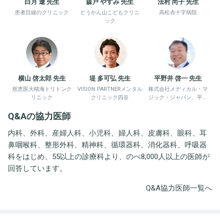
白月 遼 先生
森戸 やすみ 先生
法村 尚子 先生
患者目線のクリニック
どうかん山こどもクリニ
高松赤十字病院
ック
横山 啓太郎 先生
堤 多可弘 先生
平野井 啓一 先生
慈恵医大晴海トリトンク
VISION PARTNERメンタル
株式会社メディカル・マ
リニック
クリニック四谷
ジック・ジャパン、平野
井労働衛生コンサルタン
Q&Aの協力医師
ト事務所
内科、外科、産婦人科、小児科、婦人科、皮膚科、眼科、耳
鼻咽喉科、整形外科、精神科、循環器科、消化器科、呼吸器
科をはじめ、55以上の診療科より、のべ8,000人以上の医師が
回答しています。
Q&A協力医師一覧へ