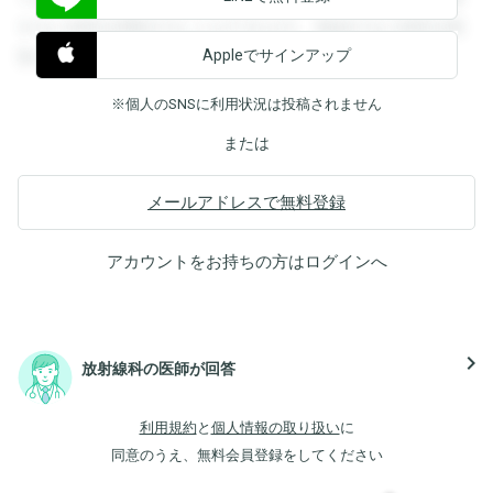
すると回答を閲覧することができます。登録すると回答を閲
Appleでサインアップ
覧することができます。
※個人のSNSに利用状況は投稿されません
または
メールアドレスで無料登録
アカウントをお持ちの方は
ログイン
へ
navigate_next
放射線科の医師が回答
利用規約
と
個人情報の取り扱い
に
同意のうえ、無料会員登録をしてください