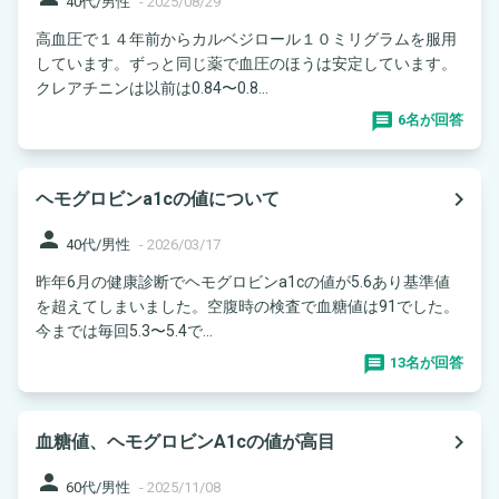
40代/男性
-
2025/08/29
高血圧で１４年前からカルベジロール１０ミリグラムを服用
しています。ずっと同じ薬で血圧のほうは安定しています。
クレアチニンは以前は0.84〜0.8...
6名が回答
navigate_next
ヘモグロビンa1cの値について
person
40代/男性
-
2026/03/17
昨年6月の健康診断でヘモグロビンa1cの値が5.6あり基準値
を超えてしまいました。空腹時の検査で血糖値は91でした。
今までは毎回5.3〜5.4で...
13名が回答
navigate_next
血糖値、ヘモグロビンA1cの値が高目
person
60代/男性
-
2025/11/08