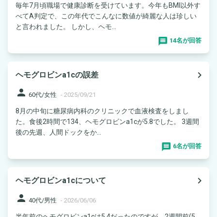
毎年7月頃職場で健康診断を受けています。今年もBMI以外す
べてA判定で、この年代でこんなに数値が綺麗な人は珍しい
と言われました。 しかし、ヘモ...
14名が回答
navigate_next
ヘモグロビンa1cの誤差
person
60代/女性
-
2025/09/21
8月の中旬に糖尿病内科のクリニックで血液検査をしまし
た。食後2時間で134、ヘモグロビンa1cが5.8でした。 3週間
後の先週、人間ドックをか...
6名が回答
navigate_next
ヘモグロビンa1cについて
person
40代/男性
-
2026/06/06
半年前のヘモグロビンa1cは5.4だったのですが、2週間前(5