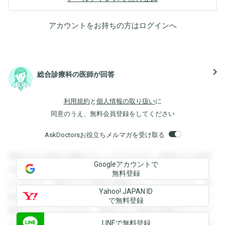
アカウントをお持ちの方は
ログイン
へ
navigate_next
総合診療科の医師が回答
利用規約
と
個人情報の取り扱い
に
同意のうえ、無料会員登録をしてください
AskDoctorsお役立ちメルマガを受け取る
登録すると回答を閲覧することができます。登録すると回答
Googleアカウントで
を閲覧することができます。登録すると回答を閲覧すること
無料登録
ができます。登録すると回答を閲覧することができます。登
Yahoo! JAPAN ID
録すると回答を閲覧することができます。登録すると回答を
で無料登録
閲覧することができます。登録すると回答を閲覧することが
LINEで無料登録
できます。登録すると回答を閲覧することができます。登録