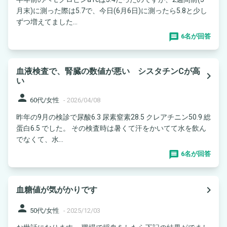
月末)に測った際は5.7で、今日(6月6日)に測ったら5.8と少し
ずつ増えてました...
6名が回答
血液検査で、腎臓の数値が悪い シスタチンCが高
navigate_next
い
person
60代/女性
-
2026/04/08
昨年の9月の検診で尿酸6.3 尿素窒素28.5 クレアチニン50.9 総
蛋白6.5 でした。 その検査時は暑くて汗をかいてて水を飲ん
でなくて、水...
6名が回答
navigate_next
血糖値が気がかりです
person
50代/女性
-
2025/12/03