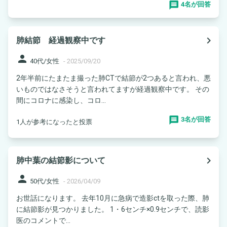
4名が回答
navigate_next
肺結節 経過観察中です
person
40代/女性
-
2025/09/20
2年半前にたまたま撮った肺CTで結節が2つあると言われ、悪
いものではなさそうと言われてますが経過観察中です。 その
間にコロナに感染し、コロ...
3名が回答
1人が参考になったと投票
navigate_next
肺中葉の結節影について
person
50代/女性
-
2026/04/09
お世話になります。 去年10月に急病で造影ctを取った際、肺
に結節影が見つかりました。 1・6センチ×0.9センチで、読影
医のコメントで...