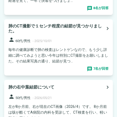
経過を見て、一年で決着をつけましょ...
8名が回答
肺のCT撮影で１センチ程度の結節が見つかりまし
navigate_next
た。
person
60代/男性
-
2025/10/01
毎年の健康診断で肺の検査はレントゲンなので、もう少し詳
細に調べてみようと思い今年は特別にCT撮影をお願いしまし
た。その結果写真の通り、結節が見つ...
7名が回答
navigate_next
肺の右中葉結節について
person
50代/男性
-
2026/05/21
左が8か月前、右が現在のCT画像（2026/4）です。 8か月前
は咳が酷くてA病院の内科を受診して、CT検査を行い、軽い