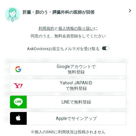
navigate_next
肝臓・胆のう・膵臓外科の医師が回答
利用規約
と
個人情報の取り扱い
に
同意のうえ、無料会員登録をしてください
AskDoctorsお役立ちメルマガを受け取る
登録すると回答を閲覧することができます。登録すると回答
Googleアカウントで
を閲覧することができます。登録すると回答を閲覧すること
無料登録
ができます。登録すると回答を閲覧することができます。登
Yahoo! JAPAN ID
録すると回答を閲覧することができます。登録すると回答を
で無料登録
閲覧することができます。登録すると回答を閲覧することが
LINEで無料登録
できます。登録すると回答を閲覧することができます。登録
すると回答を閲覧することができます。登録すると回答を閲
Appleでサインアップ
覧することができます。
※個人のSNSに利用状況は投稿されません