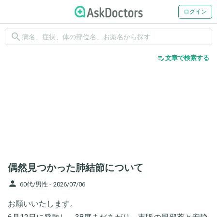
ログイン
search
edit_note
文章で検索する
偶然見つかった肺結節について
person
60代/男性 -
2026/07/06
お願いいたします。