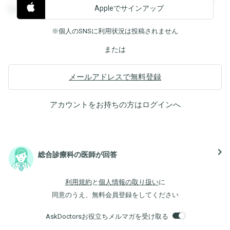
Appleでサインアップ
覧することができます。
※個人のSNSに利用状況は投稿されません
または
メールアドレスで無料登録
アカウントをお持ちの方は
ログイン
へ
navigate_next
総合診療科の医師が回答
利用規約
と
個人情報の取り扱い
に
同意のうえ、無料会員登録をしてください
AskDoctorsお役立ちメルマガを受け取る