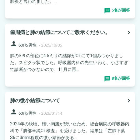
肺炎と言われました。 ...
5名が回答
navigate_next
歯周病と肺の結節についてご教示ください。
person
60代/男性
-
2025/10/06
肺のS６の部位に4.5ミリの結節がCTにて1個みつかりまし
た。スピクラ状でした。呼吸器内科の先生いわく、小さすぎ
て診断がつかないので、11月に再...
8名が回答
navigate_next
肺の微小結節について
person
60代/男性
-
2026/01/14
2024年の秋頃、軽い胸痛が続いたため、総合病院の呼吸器内
科で「胸部単純CT検査」を受けました。結果は「左肺下葉
S6に3mm程度の微小結節がある...