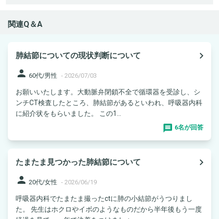
関連Q＆A
navigate_next
肺結節についての現状判断について
person
60代/男性
-
2026/07/03
お願いいたします。大動脈弁閉鎖不全で循環器を受診し、シ
ンチCT検査したところ、肺結節があるといわれ、呼吸器内科
に紹介状をもらいました。 この1...
6名が回答
navigate_next
たまたま見つかった肺結節について
person
20代/女性
-
2026/06/19
呼吸器内科でたまたま撮ったctに肺の小結節がうつりまし
た。 先生はホクロやイボのようなものだから半年後もう一度