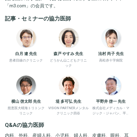
「
m3.com
」の会員です。
記事・セミナーの協力医師
白月 遼 先生
森戸 やすみ 先生
法村 尚子 先生
患者目線のクリニック
どうかん山こどもクリニ
高松赤十字病院
ック
横山 啓太郎 先生
堤 多可弘 先生
平野井 啓一 先生
慈恵医大晴海トリトンク
VISION PARTNERメンタル
株式会社メディカル・マ
リニック
クリニック四谷
ジック・ジャパン、平野
井労働衛生コンサルタン
Q&Aの協力医師
ト事務所
内科、外科、産婦人科、小児科、婦人科、皮膚科、眼科、耳