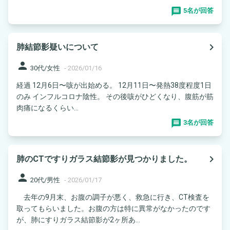
5名が回答
navigate_next
肺結節影疑いについて
person
30代/女性
-
2026/01/16
経過 12月6日〜咳が出始める。 12月11日〜発熱38度程度1日
のみ インフルコロナ陰性。 その後咳がひどくなり、腹筋が筋
肉痛になるくらい...
3名が回答
navigate_next
肺のCTですりガラス結節影が見つかりました。
person
20代/男性
-
2026/01/17
去年の9月末、お腹の調子が悪く、救急に行き、CT検査を
取ってもらいました。お腹の方は特に異常がなかったのです
が、肺にすりガラス結節影が2ヶ所あ...