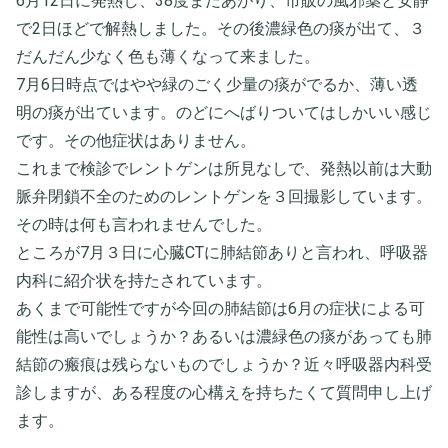
6月12日に発熱し、38度まだあがり、市販の風邪薬と安静
で2日ほどで解熱しました。その後濃緑色の痰が出て、３
だんだん少なく色も薄くなって来ました。
7月6日時点ではやや緑のごく少量の痰がでるか、薄い透
明の痰が出ています。のどにへばりついてはしかいい感じ
です。その他症状はありません。
これまで検診でレントゲンは所見なしで、発熱以前は大動
脈弁閉鎖不全のためのレントゲンを３回撮影しています。
その時は何も言われませんでした。
ところが7月３日に心臓CTに肺結節ありと言われ、呼吸器
内科に紹介状を持たされています。
あくまで可能性ですが今回の肺結節は6月の症状による可
能性は高いでしょうか？あるいは濃緑色の痰があっても肺
結節の瘢痕は残らないものでしょうか？近々呼吸器内科受
診しますが、ある程度の心構えを持ちたくて質問申し上げ
ます。