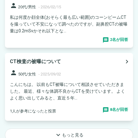
person
20代/男性
-
2026/02/15
私は何度か顔全体(おそらく最も広い範囲)のコーンビームCT
を撮っていて不安になって調べたのですが、副鼻腔CTの被曝
量は0.2mSvかそれ以下とな...
2名が回答
navigate_next
CT検査の被曝について
person
50代/女性
-
2025/09/02
こんにちは。 以前もCT被曝について相談させていただきま
した。 最近、様々な体調不良からCTを受けています。 よく
よく思い出してみると、直近５年...
8名が回答
1人が参考になったと投票
keyboard_arrow_down
もっと見る