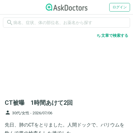
ログイン
search
edit_note
文章で検索する
CT被曝 1時間あけて2回
person
30代/女性 -
2026/07/06
先日、肺のCTをとりました。人間ドックで、バリウムを