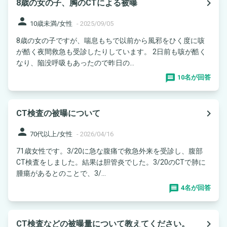
navigate_next
8歳の女の子、胸のCTによる被曝
person
10歳未満/女性
-
2025/09/05
8歳の女の子ですが、喘息もちで以前から風邪をひく度に咳
が酷く夜間救急も受診したりしています。 2日前も咳が酷く
なり、陥没呼吸もあったので昨日の...
10名が回答
navigate_next
CT検査の被曝について
person
70代以上/女性
-
2026/04/16
71歳女性です。3/20に急な腹痛で救急外来を受診し、腹部
CT検査をしました。結果は胆管炎でした。3/20のCTで肺に
腫瘍があるとのことで、3/...
4名が回答
navigate_next
CT検査などの被曝量について教えてください。