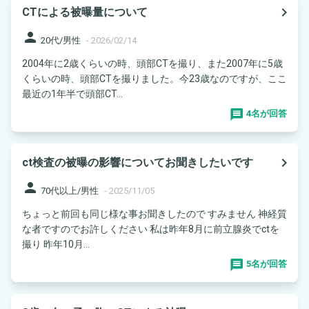
navigate_next
CTによる被曝量について
person
20代/男性
-
2026/02/14
2004年に2歳くらいの時、頭部CTを撮り、また2007年に5歳
くらいの時、頭部CTを撮りました。今23歳なのですが、ここ
最近の1年半で頭部CT...
4名が回答
navigate_next
ct検査の被曝の影響についてお聞きしたいです
person
70代以上/男性
-
2025/11/05
ちょっと前回も同じ様な事お聞きしたので すみません 神経質
な者ですのでお許しください 私は昨年8月に前立腺炎でctを
撮り 昨年10月...
5名が回答