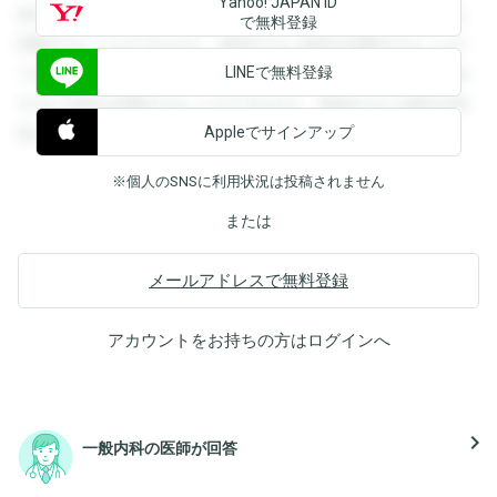
Yahoo! JAPAN ID
録すると回答を閲覧することができます。登録すると回答を
で無料登録
閲覧することができます。登録すると回答を閲覧することが
LINEで無料登録
できます。登録すると回答を閲覧することができます。登録
すると回答を閲覧することができます。登録すると回答を閲
Appleでサインアップ
覧することができます。
※個人のSNSに利用状況は投稿されません
または
メールアドレスで無料登録
アカウントをお持ちの方は
ログイン
へ
navigate_next
一般内科の医師が回答