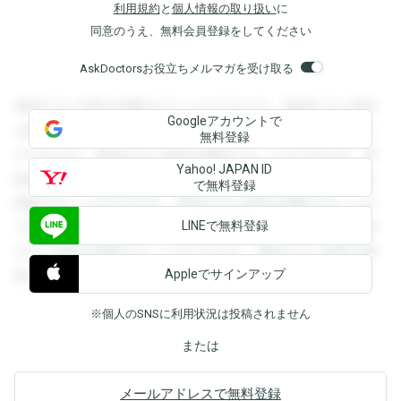
利用規約
と
個人情報の取り扱い
に
同意のうえ、無料会員登録をしてください
AskDoctorsお役立ちメルマガを受け取る
登録すると回答を閲覧することができます。登録すると回答
Googleアカウントで
を閲覧することができます。登録すると回答を閲覧すること
無料登録
ができます。登録すると回答を閲覧することができます。登
Yahoo! JAPAN ID
録すると回答を閲覧することができます。登録すると回答を
で無料登録
閲覧することができます。登録すると回答を閲覧することが
LINEで無料登録
できます。登録すると回答を閲覧することができます。登録
すると回答を閲覧することができます。登録すると回答を閲
Appleでサインアップ
覧することができます。
※個人のSNSに利用状況は投稿されません
または
メールアドレスで無料登録