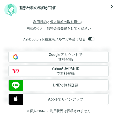
navigate_next
整形外科の医師が回答
利用規約
と
個人情報の取り扱い
に
同意のうえ、無料会員登録をしてください
AskDoctorsお役立ちメルマガを受け取る
登録すると回答を閲覧することができます。登録すると回答
Googleアカウントで
を閲覧することができます。登録すると回答を閲覧すること
無料登録
ができます。登録すると回答を閲覧することができます。登
Yahoo! JAPAN ID
録すると回答を閲覧することができます。登録すると回答を
で無料登録
閲覧することができます。登録すると回答を閲覧することが
LINEで無料登録
できます。登録すると回答を閲覧することができます。登録
すると回答を閲覧することができます。登録すると回答を閲
Appleでサインアップ
覧することができます。
※個人のSNSに利用状況は投稿されません