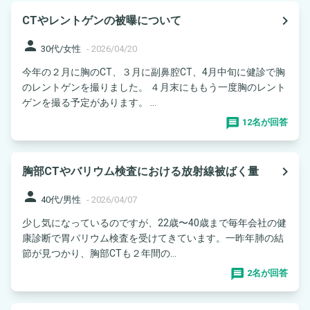
navigate_next
CTやレントゲンの被曝について
person
30代/女性
-
2026/04/20
今年の２月に胸のCT、３月に副鼻腔CT、4月中旬に健診で胸
のレントゲンを撮りました。 ４月末にももう一度胸のレント
ゲンを撮る予定があります。 ...
12名が回答
navigate_next
胸部CTやバリウム検査における放射線被ばく量
person
40代/男性
-
2026/04/07
少し気になっているのですが、22歳〜40歳まで毎年会社の健
康診断で胃バリウム検査を受けてきています。一昨年肺の結
節が見つかり、胸部CTも２年間の...
2名が回答