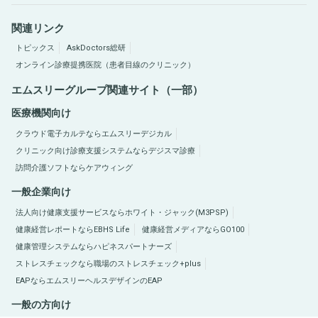
関連リンク
トピックス
AskDoctors総研
オンライン診療提携医院（患者目線のクリニック）
エムスリーグループ関連サイト（一部）
医療機関向け
クラウド電子カルテならエムスリーデジカル
クリニック向け診療支援システムならデジスマ診療
訪問介護ソフトならケアウィング
一般企業向け
法人向け健康支援サービスならホワイト・ジャック(M3PSP)
健康経営レポートならEBHS Life
健康経営メディアならGO100
健康管理システムならハピネスパートナーズ
ストレスチェックなら職場のストレスチェック+plus
EAPならエムスリーヘルスデザインのEAP
一般の方向け