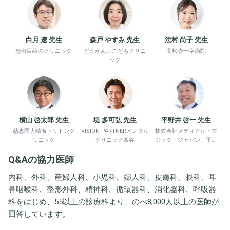
白月 遼 先生
森戸 やすみ 先生
法村 尚子 先生
患者目線のクリニック
どうかん山こどもクリニ
高松赤十字病院
ック
横山 啓太郎 先生
堤 多可弘 先生
平野井 啓一 先生
慈恵医大晴海トリトンク
VISION PARTNERメンタル
株式会社メディカル・マ
リニック
クリニック四谷
ジック・ジャパン、平野
井労働衛生コンサルタン
Q&Aの協力医師
ト事務所
内科、外科、産婦人科、小児科、婦人科、皮膚科、眼科、耳
鼻咽喉科、整形外科、精神科、循環器科、消化器科、呼吸器
科をはじめ、55以上の診療科より、のべ8,000人以上の医師が
回答しています。