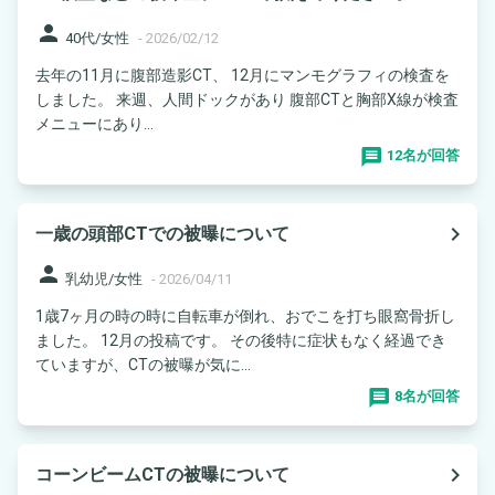
person
40代/女性
-
2026/02/12
去年の11月に腹部造影CT、 12月にマンモグラフィの検査を
しました。 来週、人間ドックがあり 腹部CTと胸部X線が検査
メニューにあり...
12名が回答
navigate_next
一歳の頭部CTでの被曝について
person
乳幼児/女性
-
2026/04/11
1歳7ヶ月の時の時に自転車が倒れ、おでこを打ち眼窩骨折し
ました。 12月の投稿です。 その後特に症状もなく経過でき
ていますが、CTの被曝が気に...
8名が回答
navigate_next
コーンビームCTの被曝について