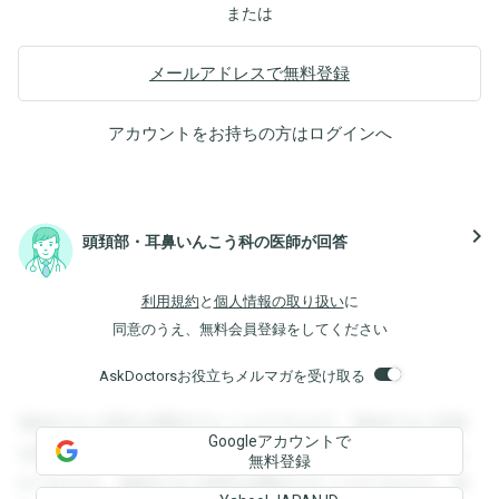
または
メールアドレスで無料登録
アカウントをお持ちの方は
ログイン
へ
navigate_next
頭頚部・耳鼻いんこう科の医師が回答
利用規約
と
個人情報の取り扱い
に
同意のうえ、無料会員登録をしてください
AskDoctorsお役立ちメルマガを受け取る
登録すると回答を閲覧することができます。登録すると回答
Googleアカウントで
を閲覧することができます。登録すると回答を閲覧すること
無料登録
ができます。登録すると回答を閲覧することができます。登